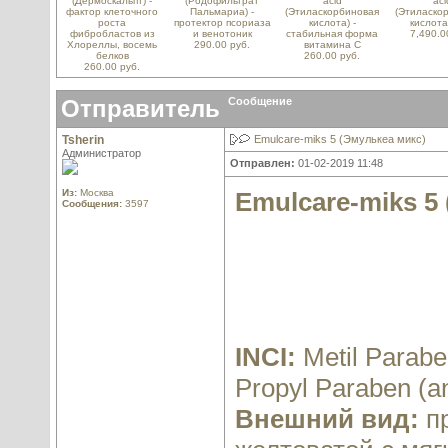
(Дермоскальпт) -
(Родофильтрат
acid
aci
фактор клеточного
Пальмариа) -
(Этиласкорбиновая
(Этиласко
роста
протектор псориаза
кислота) -
кислота
фибробластов из
и венотоник
стабильная форма
7,490.0
Хлореллы, восемь
290.00 руб.
витамина С
белков
260.00 руб.
260.00 руб.
Отправитель
Сообщение
Tsherin
Emulcare-miks 5 (Эмулькеа микс)
Администратор
Отправлен:
01-02-2019 11:48
Из:
Москва
Emulcare-miks 5
Сообщения:
3597
INCI:
Metil Parabe
Propyl Paraben (a
Внешний вид:
п