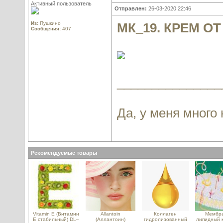
Активный пользователь
Отправлен:
26-03-2020 22:46
Из:
Пушкино
МК_19. КРЕМ О
Сообщения:
407
_______________
Да, у меня много
Рекомендуемые товары
Vitamin E (Витамин
Allantoin
Коллаген
Мембра
E стабильный) DL–
(Аллантоин)
гидролизованный
липидный к