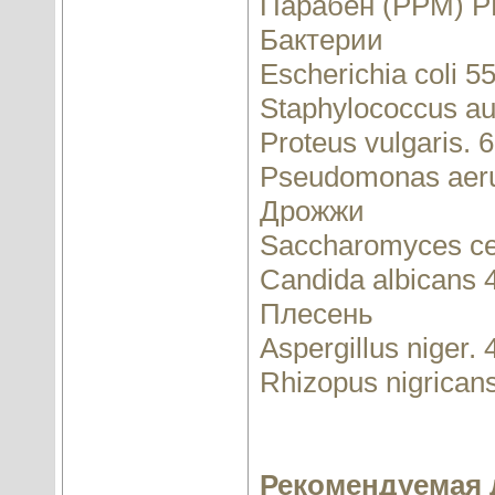
Парабен (PPM) P
Бактерии
Escherichia coli 55
Staphylococcus au
Proteus vulgaris. 
Pseudomonas aeru
Дрожжи
Saccharomyces cer
Candida albicans 
Плесень
Aspergillus niger. 
Rhizopus nigrican
Рекомендуемая 