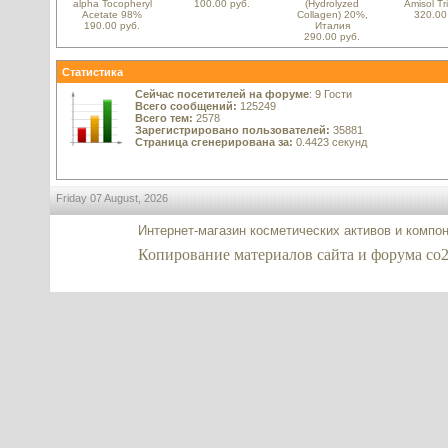
alpha Tocopheryl
100.00 руб.
(Hydrolyzed
Amisol Tr
Acetate 98%
Collagen) 20%,
320.00
190.00 руб.
Италия
290.00 руб.
Статистика
Сейчас посетителей на форуме
: 9 Гости
Всего сообщений:
125249
Всего тем:
2578
Зарегистрировано пользователей:
35881
Страница сгенерирована за:
0.4423 секунд
Friday 07 August, 2026
Интернет-магазин косметических активов и компо
Копирование материалов сайта и форума co2-ex