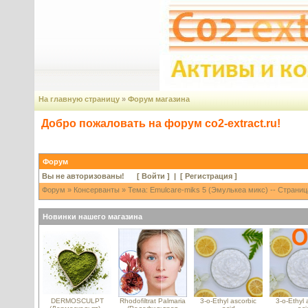
На главную страницу
»
Форум магазина
Добро пожаловать на форум co2-extract.ru!
Форум
Вы не авторизованы! [
Войти
] | [
Регистрация
]
Форум
»
Консерванты
» Тема: Emulcare-miks 5 (Эмулькеа микс) -- Страниц
Новинки нашего магазина
DERMOSCULPT
Rhodofiltrat Palmaria
3-o-Ethyl ascorbic
3-o-Ethyl 