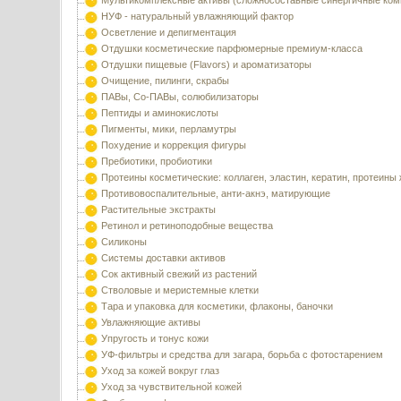
Мультикомплексные активы (сложносоставные синергичные ком
НУФ - натуральный увлажняющий фактор
Осветление и депигментация
Отдушки косметические парфюмерные премиум-класса
Отдушки пищевые (Flavors) и ароматизаторы
Очищение, пилинги, скрабы
ПАВы, Со-ПАВы, солюбилизаторы
Пептиды и аминокислоты
Пигменты, мики, перламутры
Похудение и коррекция фигуры
Пребиотики, пробиотики
Протеины косметические: коллаген, эластин, кератин, протеины
Противовоспалительные, анти-акнэ, матирующие
Растительные экстракты
Ретинол и ретиноподобные вещества
Силиконы
Системы доставки активов
Сок активный свежий из растений
Стволовые и меристемные клетки
Тара и упаковка для косметики, флаконы, баночки
Увлажняющие активы
Упругость и тонус кожи
УФ-фильтры и средства для загара, борьба с фотостарением
Уход за кожей вокруг глаз
Уход за чувствительной кожей