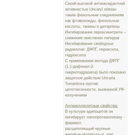
Своей высокой антиоксидантной
активностью Uncaryl обязан
таким фенольным соединениям
как флавоноиды, фенольные
кислоты, танины и дитерпены
Ингибирование пероксинитрита –
снижение окисления липидов
Ингибирование свободных
радиколов: ДФПГ, пероксила,
гидроксила
С применением метода ДФПГ
(1,1-дифенил-2-
пикрилгидразила) было показано
защитное действие Uncaria
Tomentosa против
цитотоксичности, вызванной УФ-
излучением
Антицеллюлитные свойства:
В культуре адипоцитов он
ингибирует липопротеинлипазу -
фермент,
расщепляющий крупные
жировые молекулы и, тем