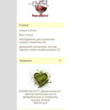
Ресвератрол в липосомах
(Liposomal Resveratrol)
Статьи
---------
Новые статьи
Все статьи
Ингредиенты для косметики -
теория и практика
(5)
Домашняя косметика, или как
сделать крем своими руками
(3)
Argireline (Аргирелин), Lipotec,
Испания
Новинки
---------
DERMOSCULPT (Дермоскальпт) -
фактор клеточного роста
Vitamin E (Витамин E
фибробластов из Хлореллы,
стабильный) DL–alpha
восемь белков
Tocopheryl Acetate 98%
260.00 руб.
---------