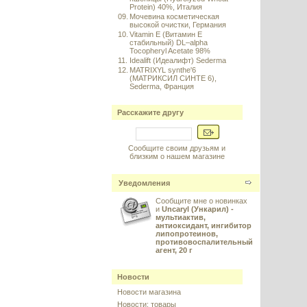
Protein) 40%, Италия
09.
Мочевина косметическая
высокой очистки, Германия
10.
Vitamin E (Витамин E
стабильный) DL–alpha
Tocopheryl Acetate 98%
11.
Idealift (Идеалифт) Sederma
12.
MATRIXYL synthe'6
(МАТРИКСИЛ СИНТЕ 6),
Sederma, Франция
Расскажите другу
Сообщите своим друзьям и
близким о нашем магазине
Уведомления
Сообщите мне о новинках
и
Uncaryl (Ункарил) -
мультиактив,
антиоксидант, ингибитор
липопротеинов,
противовоспалительный
агент, 20 г
Новости
Новости магазина
Новости: товары