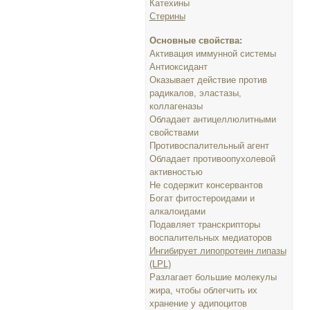
Катехины
Стерины
Основные свойства:
Активация иммунной системы
Антиоксидант
Оказывает действие против
радикалов, эластазы,
коллагеназы
Обладает антицеллюлитными
свойствами
Противоспалительный агент
Обладает противоопухолевой
активностью
Не содержит консервантов
Богат фитостероидами и
алкалоидами
Подавляет транскрипторы
воспалительных медиаторов
Ингибирует липопротеин липазы
(LPL)
Разлагает большие молекулы
жира, чтобы облегчить их
хранение у адипоцитов