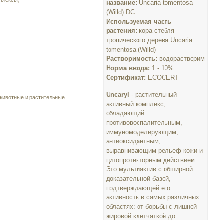
плексы)
название:
Uncaria tomentosa
(Willd) DC
Используемая часть
растения:
кора стебля
тропического дерева Uncaria
tomentosa (Willd)
Растворимость:
водорастворим
Норма ввода:
1 - 10%
Сертификат:
ECOCERT
Uncaryl
- растительный
 животные и растительные
активный комплекс,
обладающий
противовоспалительным,
иммуномоделирующим,
антиоксидантным,
выравнивающим рельеф кожи и
цитопротекторным действием.
Это мультиактив с обширной
доказательной базой,
подтверждающей его
активность в самых различных
областях: от борьбы с лишней
жировой клетчаткой до