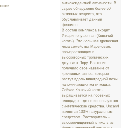
антиоксидантной активности. В
пности
сырье обнаружено более 50
активных веществ, что
обуславливает данный
феномен.
В состав комплекса входит
Ункария опушенная (Кошачий
коготь). Это большая древесная
лоза семейства Мареновые,
произрастающая в
высокогорных тропических
джунглях Перу. Растение
получило свое название от
крючковых шипов, которые
растут вдоль виноградной лозы,
напоминающих когти кошки.
Сейчас Кошачий коготь
выращивается на посевных
площадях, где не используются
синтетические средства. Uncaryl
является 100% натуральным
средством. Растворитель –
высокоочищенный гликоль из
ферментированной кукурузы.