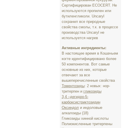
Сертифицирован ECOCERT. Не
используются пропилен или
бутиленгликоли. Uncaryl
сохранил все природные
свойства смолы, т.к. в процессе
производства Uncaryl не
используется нагрев
Активные ингредиенты:
В настоящее время в Кошачьем
когте идентифицировано более
50 компонентов. Вот самые
основные из них, которые
отвечают за все
вышеперечисленные свойства
Томентозиды
: 2 новых: нор-
тритерпен и
гликозиды
3,4 –дегидро-5-
карбоксистриктозидин
Оксиндол
и индоловые
алкалоиды (18)
Гликозиды хинной кислоты
Полиокисленные тритерпены