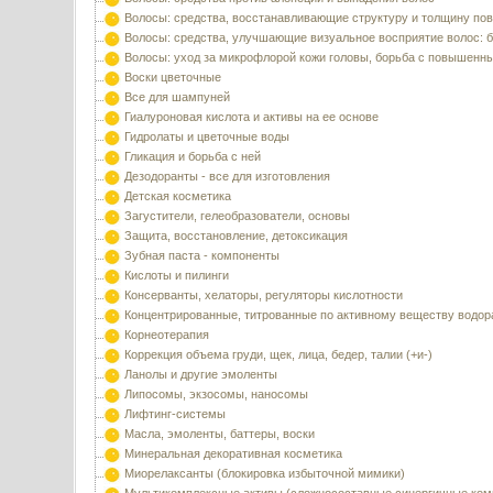
Волосы: средства, восстанавливающие структуру и толщину по
Волосы: средства, улучшающие визуальное восприятие волос: б
Волосы: уход за микрофлорой кожи головы, борьба с повышенн
Воски цветочные
Все для шампуней
Гиалуроновая кислота и активы на ее основе
Гидролаты и цветочные воды
Гликация и борьба с ней
Дезодоранты - все для изготовления
Детская косметика
Загустители, гелеобразователи, основы
Защита, восстановление, детоксикация
Зубная паста - компоненты
Кислоты и пилинги
Консерванты, хелаторы, регуляторы кислотности
Концентрированные, титрованные по активному веществу водор
Корнеотерапия
Коррекция объема груди, щек, лица, бедер, талии (+и-)
Ланолы и другие эмоленты
Липосомы, экзосомы, наносомы
Лифтинг-системы
Масла, эмоленты, баттеры, воски
Минеральная декоративная косметика
Миорелаксанты (блокировка избыточной мимики)