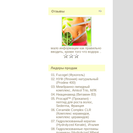
Отзывы
мало информации как правильно
вводить, кроме того что водора ..
Лидеры продаж
01.
Fucogel (Фукогель)
02.
НУФ (Япония) натуральный
(Prodew 400)
03.
Мембранно-липидный
комплекс, Amisol Trio, МЛК
04.
Ниацинамид (Витамин B3)
05.
Procapil™ (Прокапил) -
пептид для роста волос,
Sederma, Франция
06.
Ceramide Complex CLR
(Комплекс керамидов,
комплекс церамидов)
07.
Гидролизованный кератин
(Hydrolyzed Keratin), Италия
08.
Гидролизованные протеины
пшеницы (Hydrolyzed Wheat