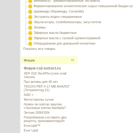
Фенбиоксы - ферментированные экстракты
Ферментированное косметическое сырье повышенной биодосту
Церамиды (Керамиды, Ceramide)
Экстракты водно-глицериновые
Эмульгаторы, солюбилизаторы, загустители
Энзимы
Эфирные масла бюджетные
Эфирные масла с газовой хроматограммой
Оборудование для домашней косметики
Показать все товары
Форум
Форум co2-extract.ru
XEP-018 ЭксИПи (cone snail
токсин)
Про активы для 40 лет
TEGO® PEP 4-17 MB АНАЛОГ
(Тетрапептид 21)
NAD +
Фитостеролы сухие
Нужен ли повтор закупки
стволовые клетки баобаба?
Эктоин 2000/100г
Попробовала составить два
рецепта, прокомментируйт
EverLipid™
Ever Lipid