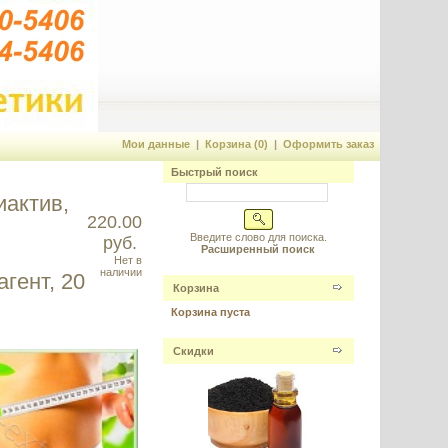
Мои данные
|
Корзина (0)
|
Оформить заказ
Быстрый поиск
иактив,
220.00
Введите слово для поиска.
руб.
Расширенный поиск
Нет в
наличии
гент, 20
Корзина
Корзина пуста
Скидки