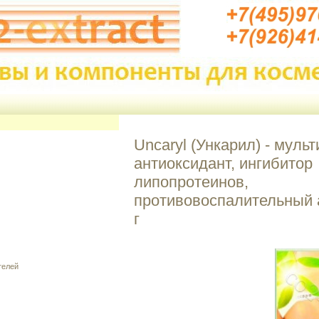
Uncaryl (Ункарил) - мульт
антиоксидант, ингибитор
липопротеинов,
противовоспалительный а
г
телей