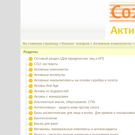
На главную страницу
»
Каталог товаров
»
Активные компоненты
»
Разделы
Оптовый раздел (Для юридических лиц и ИП)
CO2-экстракты
Активные компоненты
Активные молекулы
Активные нанокомплексы на основе серебра и золота
Активы Anti-Age
Активы из водорослей
Активы с минералами
Альгинатные маски, обертывания, СПА
Антиполлюшн - защита кожи против смога
Базы косметические для лица и волос. Для кремов и ополаскива
Биотехнологии
Бисер для ванн
Витамины, минеральные комплексы и антиоксиданты
Волосы: средства против алопеции и выпадения волос