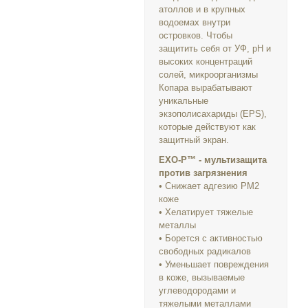
атоллов и в крупных
водоемах внутри
островков. Чтобы
защитить себя от УФ, pH и
высоких концентраций
солей, микроорганизмы
Копара вырабатывают
уникальные
экзополисахариды (EPS),
которые действуют как
защитный экран.
EXO-P™ - мультизащита
против загрязнения
• Снижает адгезию PM2
коже
• Хелатирует тяжелые
металлы
• Борется с активностью
свободных радикалов
• Уменьшает повреждения
в коже, вызываемые
углеводородами и
тяжелыми металлами