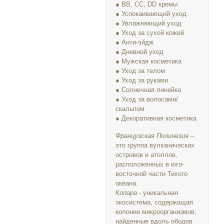
● ВВ, СС, DD кремы
● Успокаивающий уход
● Увлажняющий уход
● Уход за сухой кожей
● Анти-эйдж
● Дневной уход
● Мужская косметика
● Уход за телом
● Уход за руками
● Солнечная линейка
● Уход за волосами/
скальпом
● Декоративная косметика
Французская Полинезия
–
это группа вулканических
островов и атоллов,
расположенных в юго-
восточной части Тихого
океана.
Копара
- уникальная
экосистема, содержащая
колонии микроорганизмов,
найденные вдоль ободов