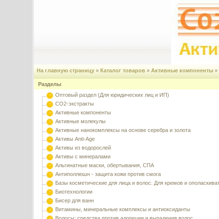
На главную страницу
»
Каталог товаров
»
Активные компоненты
»
Разделы
Оптовый раздел (Для юридических лиц и ИП)
CO2-экстракты
Активные компоненты
Активные молекулы
Активные нанокомплексы на основе серебра и золота
Активы Anti-Age
Активы из водорослей
Активы с минералами
Альгинатные маски, обертывания, СПА
Антиполлюшн - защита кожи против смога
Базы косметические для лица и волос. Для кремов и ополаскива
Биотехнологии
Бисер для ванн
Витамины, минеральные комплексы и антиоксиданты
Волосы: средства против алопеции и выпадения волос