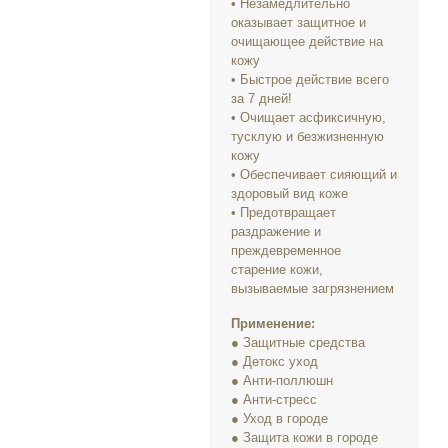
• Незамедлительно
оказывает защитное и
очищающее действие на
кожу
• Быстрое действие всего
за 7 дней!
• Очищает асфиксичную,
тусклую и безжизненную
кожу
• Обеспечивает сияющий и
здоровый вид коже
• Предотвращает
раздражение и
преждевременное
старение кожи,
вызываемые загрязнением
Применение:
● Защитные средства
● Детокс уход
● Анти-поллюшн
● Анти-стресс
● Уход в городе
● Защита кожи в городе