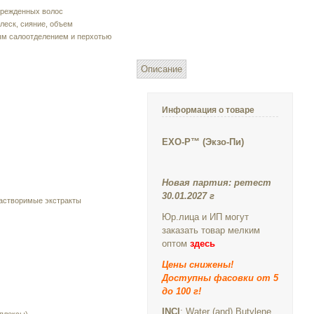
врежденных волос
леск, сияние, объем
ым салоотделением и перхотью
Описание
Информация о товаре
EXO-P™ (Экзо-Пи)
Новая партия: ретест
30.01.2027 г
астворимые экстракты
Юр.лица и ИП могут
заказать товар мелким
оптом
здесь
Цены снижены!
Доступны фасовки от 5
до 100 г!
INCI
: Water (and) Butylene