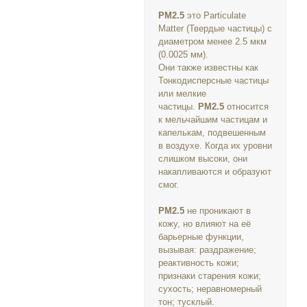
PM2.5
это Particulate
Matter (Твердые частицы) с
диаметром менее 2.5 мкм
(0.0025 мм).
Они также известны как
Тонкодисперсные частицы
или мелкие
частицы.
PM2.5
относится
к мельчайшим частицам и
капелькам, подвешенным
в воздухе. Когда их уровни
слишком высоки, они
накапливаются и образуют
смог.
PM2.5
не проникают в
кожу, но влияют на её
барьерные функции,
вызывая: раздражение;
реактивность кожи;
признаки старения кожи;
сухость; неравномерный
тон; тусклый.