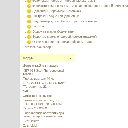
Фенбиоксы - ферментированные экстракты
Ферментированное косметическое сырье повышенной биодосту
Церамиды (Керамиды, Ceramide)
Экстракты водно-глицериновые
Эмульгаторы, солюбилизаторы, загустители
Энзимы
Эфирные масла бюджетные
Эфирные масла с газовой хроматограммой
Оборудование для домашней косметики
Показать все товары
Форум
Форум co2-extract.ru
XEP-018 ЭксИПи (cone snail
токсин)
Про активы для 40 лет
TEGO® PEP 4-17 MB АНАЛОГ
(Тетрапептид 21)
NAD +
Фитостеролы сухие
Нужен ли повтор закупки
стволовые клетки баобаба?
Эктоин 2000/100г
Попробовала составить два
рецепта, прокомментируйт
EverLipid™
Ever Lipid