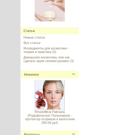
Xalifin-15 (Ксалифин-15)
Статьи
---------
Новые статьи
Все статьи
Ингредиенты для косметики -
теория и практика
(5)
Домашняя косметика, или как
сделать крем своими руками
(3)
Retinol 50% (Ретинол 50%), 5 г
Новинки
---------
Rhodofiltrat Palmaria
Триглицериды каприлик/каприк
(Родофильтрат Пальмариа) -
(Caprylic/Capric Triglyceride), 100
протектор псориаза и венотоник
мл
290.00 руб.
---------
Вопросы