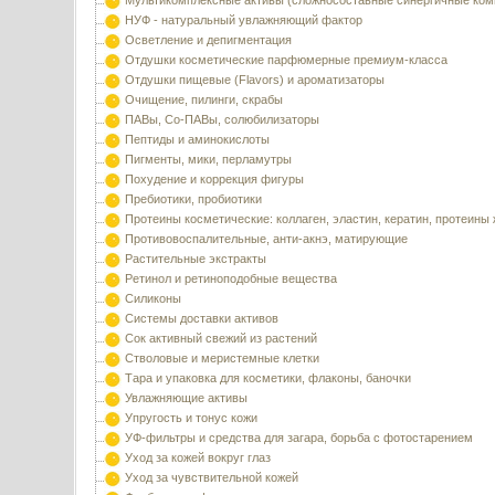
Мультикомплексные активы (сложносоставные синергичные ком
НУФ - натуральный увлажняющий фактор
Осветление и депигментация
Отдушки косметические парфюмерные премиум-класса
Отдушки пищевые (Flavors) и ароматизаторы
Очищение, пилинги, скрабы
ПАВы, Со-ПАВы, солюбилизаторы
Пептиды и аминокислоты
Пигменты, мики, перламутры
Похудение и коррекция фигуры
Пребиотики, пробиотики
Протеины косметические: коллаген, эластин, кератин, протеины
Противовоспалительные, анти-акнэ, матирующие
Растительные экстракты
Ретинол и ретиноподобные вещества
Силиконы
Системы доставки активов
Сок активный свежий из растений
Стволовые и меристемные клетки
Тара и упаковка для косметики, флаконы, баночки
Увлажняющие активы
Упругость и тонус кожи
УФ-фильтры и средства для загара, борьба с фотостарением
Уход за кожей вокруг глаз
Уход за чувствительной кожей