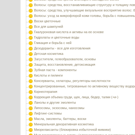
Волосы: средства, восстанавливающие структуру и толщину по
Волосы: средства, улучшающие визуальное восприятие волос: б
Волосы: уход за микрофлорой кожи головы, борьба с повышенн
Воски цветочные
Все для шампуней
Гиалуроновая кислота и активы на ее основе
Гидролаты и цветочные воды
Гликация и борьба с ней
Дезодоранты - все для изготовления
Детская косметика
Загустители, гелеобразователи, основы
Защита, восстановление, детоксикация
Зубная паста - компоненты
Кислоты и пилинги
Консерванты, хелаторы, регуляторы кислотности
Концентрированные, титрованные по активному веществу водор
Корнеотерапия
Коррекция объема груди, щек, лица, бедер, талии (+и-)
Ланолы и другие эмоленты
Липосомы, экзосомы, наносомы
Лифтинг-системы
Масла, эмоленты, баттеры, воски
Минеральная декоративная косметика
Миорелаксанты (блокировка избыточной мимики)