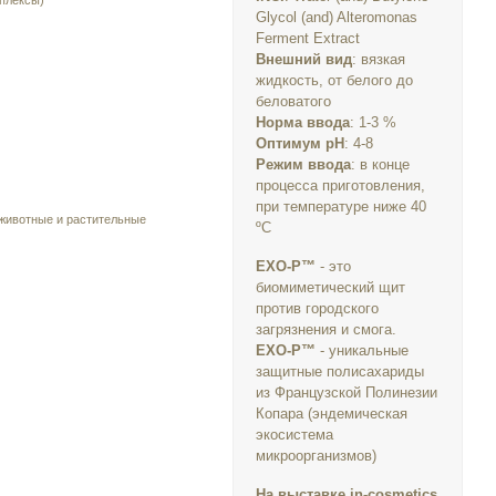
плексы)
Glycol (and) Alteromonas
Ferment Extract
Внешний вид
: вязкая
жидкость, от белого до
беловатого
Норма ввода
: 1-3 %
Оптимум pH
: 4-8
Режим ввода
: в конце
процесса приготовления,
при температуре ниже 40
 животные и растительные
ºС
EXO-P™
- это
биомиметический щит
против городского
загрязнения и смога.
EXO-P™
- уникальные
защитные полисахариды
из Французской Полинезии
Копара (эндемическая
экосистема
микроорганизмов)
На выставке in-cosmetics