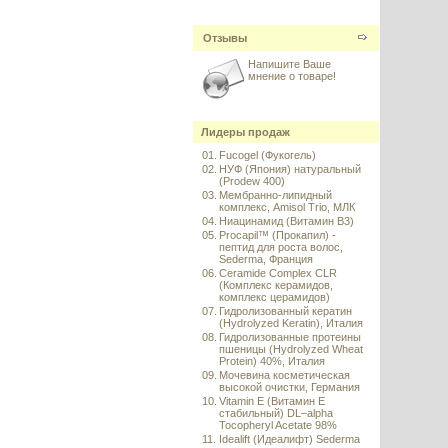
Отзывы
Напишите Ваше
мнение о товаре!
Лидеры продаж
01.
Fucogel (Фукогель)
02.
НУФ (Япония) натуральный
(Prodew 400)
03.
Мембранно-липидный
комплекс, Amisol Trio, МЛК
04.
Ниацинамид (Витамин B3)
05.
Procapil™ (Прокапил) -
пептид для роста волос,
Sederma, Франция
06.
Ceramide Complex CLR
(Комплекс керамидов,
комплекс церамидов)
07.
Гидролизованный кератин
(Hydrolyzed Keratin), Италия
08.
Гидролизованные протеины
пшеницы (Hydrolyzed Wheat
Protein) 40%, Италия
09.
Мочевина косметическая
высокой очистки, Германия
10.
Vitamin E (Витамин E
стабильный) DL–alpha
Tocopheryl Acetate 98%
11.
Idealift (Идеалифт) Sederma