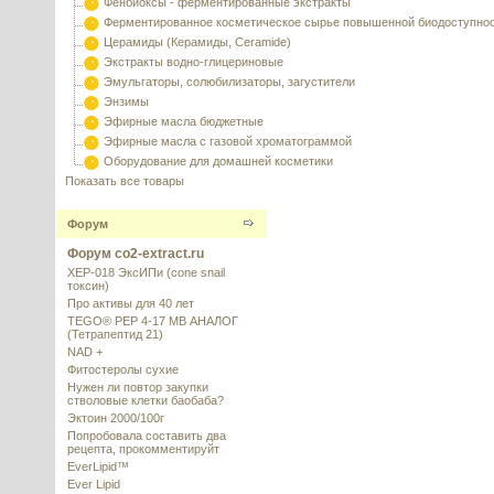
Фенбиоксы - ферментированные экстракты
Ферментированное косметическое сырье повышенной биодоступно
Церамиды (Керамиды, Ceramide)
Экстракты водно-глицериновые
Эмульгаторы, солюбилизаторы, загустители
Энзимы
Эфирные масла бюджетные
Эфирные масла с газовой хроматограммой
Оборудование для домашней косметики
Показать все товары
Форум
Форум co2-extract.ru
XEP-018 ЭксИПи (cone snail
токсин)
Про активы для 40 лет
TEGO® PEP 4-17 MB АНАЛОГ
(Тетрапептид 21)
NAD +
Фитостеролы сухие
Нужен ли повтор закупки
стволовые клетки баобаба?
Эктоин 2000/100г
Попробовала составить два
рецепта, прокомментируйт
EverLipid™
Ever Lipid