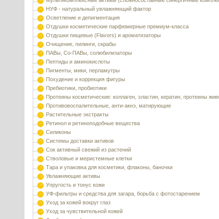
Мультикомплексные активы (сложносоставные синергичные компле
НУФ - натуральный увлажняющий фактор
Осветление и депигментация
Отдушки косметические парфюмерные премиум-класса
Отдушки пищевые (Flavors) и ароматизаторы
Очищение, пилинги, скрабы
ПАВы, Со-ПАВы, солюбилизаторы
Пептиды и аминокислоты
Пигменты, мики, перламутры
Похудение и коррекция фигуры
Пребиотики, пробиотики
Протеины косметические: коллаген, эластин, кератин, протеины жи
Противовоспалительные, анти-акнэ, матирующие
Растительные экстракты
Ретинол и ретиноподобные вещества
Силиконы
Системы доставки активов
Сок активный свежий из растений
Стволовые и меристемные клетки
Тара и упаковка для косметики, флаконы, баночки
Увлажняющие активы
Упругость и тонус кожи
УФ-фильтры и средства для загара, борьба с фотостарением
Уход за кожей вокруг глаз
Уход за чувствительной кожей