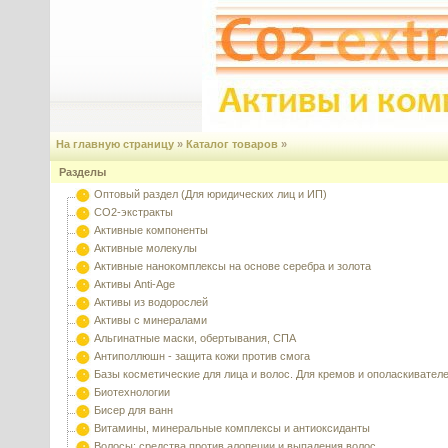
На главную страницу
»
Каталог товаров
»
Разделы
Оптовый раздел (Для юридических лиц и ИП)
CO2-экстракты
Активные компоненты
Активные молекулы
Активные нанокомплексы на основе серебра и золота
Активы Anti-Age
Активы из водорослей
Активы с минералами
Альгинатные маски, обертывания, СПА
Антиполлюшн - защита кожи против смога
Базы косметические для лица и волос. Для кремов и ополаскивател
Биотехнологии
Бисер для ванн
Витамины, минеральные комплексы и антиоксиданты
Волосы: средства против алопеции и выпадения волос