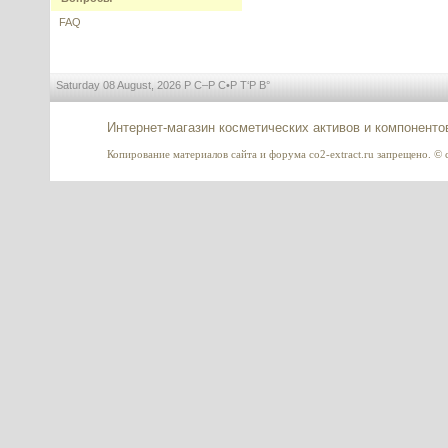
FAQ
---------
Saturday 08 August, 2026 Р С–Р С•Р Т‘Р В°
Интернет-магазин косметических активов и компоненто
Procapil™ (Прокапил) - пептид
Копирование материалов сайта и форума co2-extract.ru запрещено. © c
для роста волос, Sederma,
Франция
---------
Tightenyl (Тайтенил) - актив для
подтяжки лица
---------