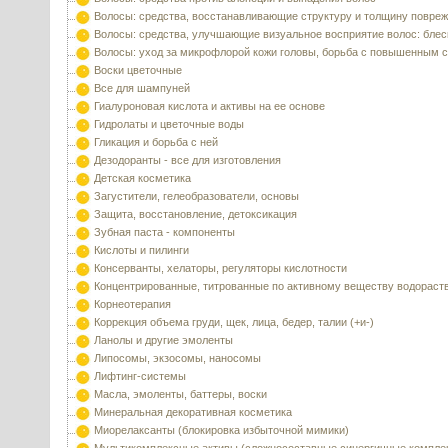
Волосы: средства, восстанавливающие структуру и толщину повре
Волосы: средства, улучшающие визуальное восприятие волос: блес
Волосы: уход за микрофлорой кожи головы, борьба с повышенным 
Воски цветочные
Все для шампуней
Гиалуроновая кислота и активы на ее основе
Гидролаты и цветочные воды
Гликация и борьба с ней
Дезодоранты - все для изготовления
Детская косметика
Загустители, гелеобразователи, основы
Защита, восстановление, детоксикация
Зубная паста - компоненты
Кислоты и пилинги
Консерванты, хелаторы, регуляторы кислотности
Концентрированные, титрованные по активному веществу водораст
Корнеотерапия
Коррекция объема груди, щек, лица, бедер, талии (+и-)
Ланолы и другие эмоленты
Липосомы, экзосомы, наносомы
Лифтинг-системы
Масла, эмоленты, баттеры, воски
Минеральная декоративная косметика
Миорелаксанты (блокировка избыточной мимики)