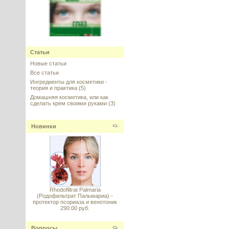
Eyeliss (Айлисс) Sederma,
Франция
Статьи
Новые статьи
---------
Все статьи
Ингредиенты для косметики -
теория и практика
(5)
Домашняя косметика, или как
сделать крем своими руками
(3)
Новинки
Vitamin E (Витамин E
стабильный) DL–alpha
Tocopheryl Acetate 98%
---------
Rhodofiltrat Palmaria
(Родофильтрат Пальмариа) -
протектор псориаза и венотоник
290.00 руб.
Спикула белая 99%, Sponge
Spicule (Hydrolyzed Sponge),
Индия
Вопросы