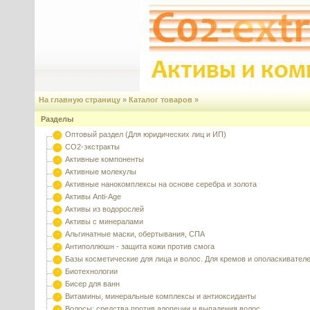
На главную страницу
»
Каталог товаров
»
Разделы
Оптовый раздел (Для юридических лиц и ИП)
CO2-экстракты
Активные компоненты
Активные молекулы
Активные нанокомплексы на основе серебра и золота
Активы Anti-Age
Активы из водорослей
Активы с минералами
Альгинатные маски, обертывания, СПА
Антиполлюшн - защита кожи против смога
Базы косметические для лица и волос. Для кремов и ополаскивател
Биотехнологии
Бисер для ванн
Витамины, минеральные комплексы и антиоксиданты
Волосы: средства против алопеции и выпадения волос