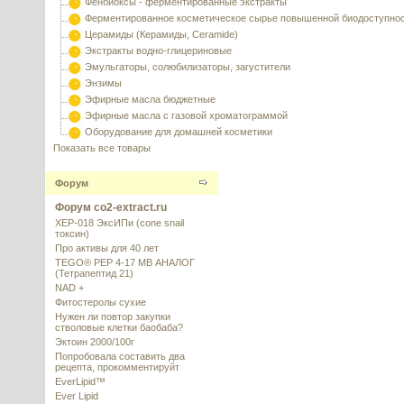
Фенбиоксы - ферментированные экстракты
Ферментированное косметическое сырье повышенной биодоступно
Церамиды (Керамиды, Ceramide)
Экстракты водно-глицериновые
Эмульгаторы, солюбилизаторы, загустители
Энзимы
Эфирные масла бюджетные
Эфирные масла с газовой хроматограммой
Оборудование для домашней косметики
Показать все товары
Форум
Форум co2-extract.ru
XEP-018 ЭксИПи (cone snail
токсин)
Про активы для 40 лет
TEGO® PEP 4-17 MB АНАЛОГ
(Тетрапептид 21)
NAD +
Фитостеролы сухие
Нужен ли повтор закупки
стволовые клетки баобаба?
Эктоин 2000/100г
Попробовала составить два
рецепта, прокомментируйт
EverLipid™
Ever Lipid