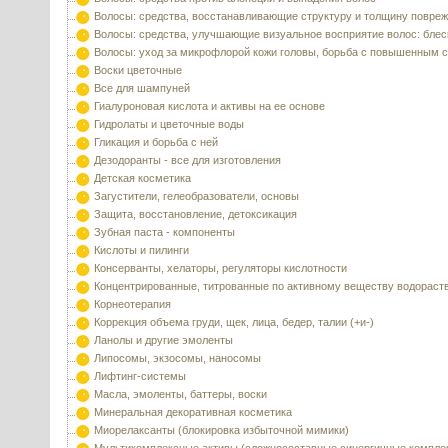
Волосы: средства, восстанавливающие структуру и толщину повре
Волосы: средства, улучшающие визуальное восприятие волос: блес
Волосы: уход за микрофлорой кожи головы, борьба с повышенным 
Воски цветочные
Все для шампуней
Гиалуроновая кислота и активы на ее основе
Гидролаты и цветочные воды
Гликация и борьба с ней
Дезодоранты - все для изготовления
Детская косметика
Загустители, гелеобразователи, основы
Защита, восстановление, детоксикация
Зубная паста - компоненты
Кислоты и пилинги
Консерванты, хелаторы, регуляторы кислотности
Концентрированные, титрованные по активному веществу водораст
Корнеотерапия
Коррекция объема груди, щек, лица, бедер, талии (+и-)
Ланолы и другие эмоленты
Липосомы, экзосомы, наносомы
Лифтинг-системы
Масла, эмоленты, баттеры, воски
Минеральная декоративная косметика
Миорелаксанты (блокировка избыточной мимики)