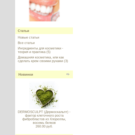
Nipaguard SCE (Нипагард),
Clariant
Статьи
Новые статьи
---------
Все статьи
Ингредиенты для косметики -
теория и практика
(5)
Домашняя косметика, или как
сделать крем своими руками
(3)
Новинки
BEAUTIFEYE (Бьютифай) –
ГЛОБАЛЬНЫЙ УХОД ЗА
КОНТУРОМ ГЛАЗ, Sederma,
Франция
---------
DERMOSCULPT (Дермоскальпт) -
фактор клеточного роста
фибробластов из Хлореллы,
восемь белков
260.00 руб.
Ретинол в липосомах (Retinol
Liposome System)