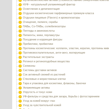
Мультикомплексные активы (сложносоставные синергичные компле
НУФ - натуральный увлажняющий фактор
Осветление и депигментация
Отдушки косметические парфюмерные премиум-класса
Отдушки пищевые (Flavors) и ароматизаторы
Очищение, пилинги, скрабы
ПАВы, Со-ПАВы, солюбилизаторы
Пептиды и аминокислоты
Пигменты, мики, перламутры
Похудение и коррекция фигуры
Пребиотики, пробиотики
Протеины косметические: коллаген, эластин, кератин, протеины жи
Противовоспалительные, анти-акнэ, матирующие
Растительные экстракты
Ретинол и ретиноподобные вещества
Силиконы
Системы доставки активов
Сок активный свежий из растений
Стволовые и меристемные клетки
Тара и упаковка для косметики, флаконы, баночки
Увлажняющие активы
Упругость и тонус кожи
УФ-фильтры и средства для загара, борьба с фотостарением
Уход за кожей вокруг глаз
Уход за чувствительной кожей