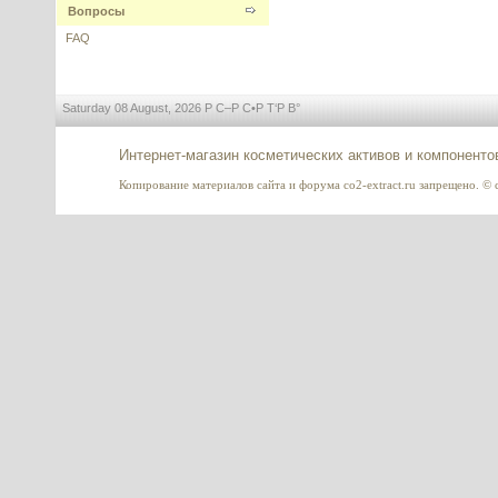
пастообразный
Вопросы
FAQ
---------
Saturday 08 August, 2026 Р С–Р С•Р Т‘Р В°
Интернет-магазин косметических активов и компоненто
Коэнзим Q10 (убихинон) в
Копирование материалов сайта и форума co2-extract.ru запрещено. © c
нанолипосомах, NS nCoQ10
NanoScoping
---------
Многопрофильный агент для
создания мицеллярной воды
(PEG-6 caprylic/capric glycerides)
---------
EmulSilk (Prolipid 161,
Эмульсилк) - эмульгатор-
кондиционер для волос