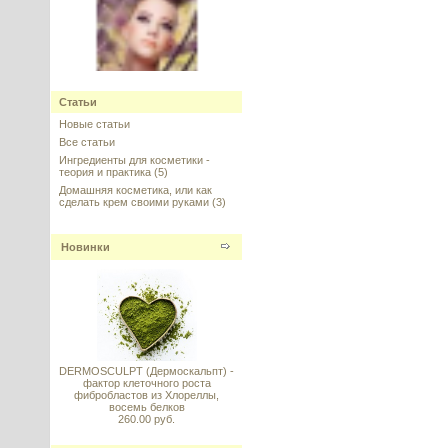
Widelash™ (Вайдлэш) - рост
ресниц, стимуляция волосяной
Статьи
луковицы, Sederma, Франция
Новые статьи
Все статьи
---------
Ингредиенты для косметики -
теория и практика
(5)
Домашняя косметика, или как
сделать крем своими руками
(3)
Новинки
Баночка для крема вакуумная
30/50 мл
---------
DERMOSCULPT (Дермоскальпт) -
фактор клеточного роста
фибробластов из Хлореллы,
восемь белков
Snail secretion filtrate (Секрет
260.00 руб.
виноградной улитки 98%), 20 г