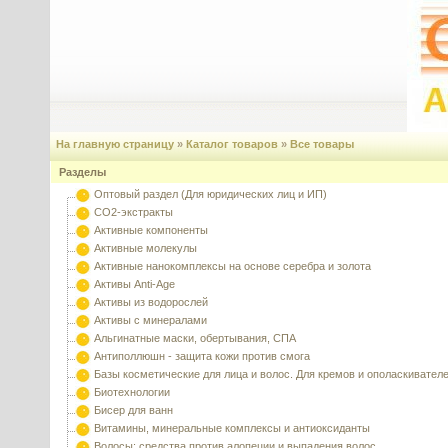
На главную страницу
»
Каталог товаров
»
Все товары
Разделы
Оптовый раздел (Для юридических лиц и ИП)
CO2-экстракты
Активные компоненты
Активные молекулы
Активные нанокомплексы на основе серебра и золота
Активы Anti-Age
Активы из водорослей
Активы с минералами
Альгинатные маски, обертывания, СПА
Антиполлюшн - защита кожи против смога
Базы косметические для лица и волос. Для кремов и ополаскивател
Биотехнологии
Бисер для ванн
Витамины, минеральные комплексы и антиоксиданты
Волосы: средства против алопеции и выпадения волос