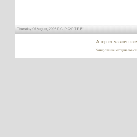
кватернизированный мед
---------
Thursday 06 August, 2026 Р С–Р С•Р Т‘Р В°
Интернет-магазин кос
Ferulic acid (Феруловая кислота),
Испания
Копирование материалов сайт
---------
Dimethyl Isosorbide (DMI),
Диметил изосорбид, КНР
---------