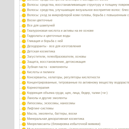
Волосы: средства, восстанавливающие структуру и толщину повре
Волосы: средства, улучшающие визуальное восприятие волос: блес
Волосы: уход за микрофлорой кожи головы, борьба с повышенным 
Воски цветочные
Все для шампуней
Гиалуроновая кислота и активы на ее основе
Гидролаты и цветочные воды
Гликация и борьба с ней
Дезодоранты - все для изготовления
Детская косметика
Загустители, гелеобразователи, основы
Защита, восстановление, детоксикация
Зубная паста - компоненты
Кислоты и пилинги
Консерванты, хелаторы, регуляторы кислотности
Концентрированные, титрованные по активному веществу водораст
Корнеотерапия
Коррекция объема груди, щек, лица, бедер, талии (+и-)
Ланолы и другие эмоленты
Липосомы, экзосомы, наносомы
Лифтинг-системы
Масла, эмоленты, баттеры, воски
Минеральная декоративная косметика
Миорелаксанты (блокировка избыточной мимики)