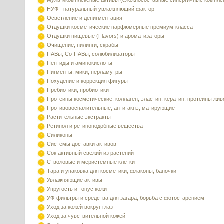
Мультикомплексные активы (сложносоставные синергичные компле
НУФ - натуральный увлажняющий фактор
Осветление и депигментация
Отдушки косметические парфюмерные премиум-класса
Отдушки пищевые (Flavors) и ароматизаторы
Очищение, пилинги, скрабы
ПАВы, Со-ПАВы, солюбилизаторы
Пептиды и аминокислоты
Пигменты, мики, перламутры
Похудение и коррекция фигуры
Пребиотики, пробиотики
Протеины косметические: коллаген, эластин, кератин, протеины жи
Противовоспалительные, анти-акнэ, матирующие
Растительные экстракты
Ретинол и ретиноподобные вещества
Силиконы
Системы доставки активов
Сок активный свежий из растений
Стволовые и меристемные клетки
Тара и упаковка для косметики, флаконы, баночки
Увлажняющие активы
Упругость и тонус кожи
УФ-фильтры и средства для загара, борьба с фотостарением
Уход за кожей вокруг глаз
Уход за чувствительной кожей