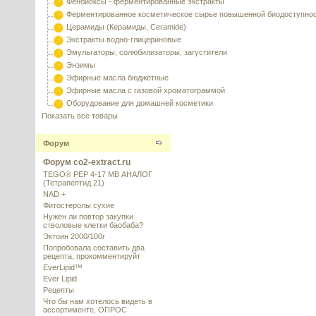
Фенбиоксы - ферментированные экстракты
Ферментированное косметическое сырье повышенной биодоступно
Церамиды (Керамиды, Ceramide)
Экстракты водно-глицериновые
Эмульгаторы, солюбилизаторы, загустители
Энзимы
Эфирные масла бюджетные
Эфирные масла с газовой хроматограммой
Оборудование для домашней косметики
Показать все товары
Форум
Форум co2-extract.ru
TEGO® PEP 4-17 MB АНАЛОГ
(Тетрапептид 21)
NAD +
Фитостеролы сухие
Нужен ли повтор закупки
стволовые клетки баобаба?
Эктоин 2000/100г
Попробовала составить два
рецепта, прокомментируйт
EverLipid™
Ever Lipid
Рецепты
Что бы нам хотелось видеть в
ассортименте, ОПРОС