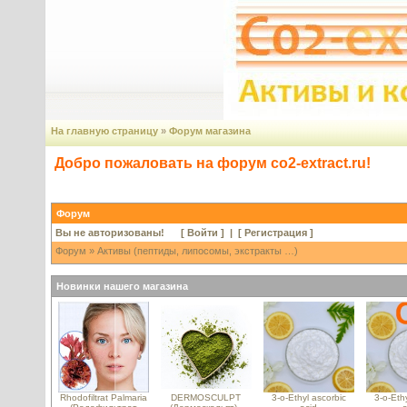
На главную страницу
»
Форум магазина
Добро пожаловать на форум co2-extract.ru!
Форум
Вы не авторизованы! [
Войти
] | [
Регистрация
]
Форум
» Активы (пептиды, липосомы, экстракты …)
Новинки нашего магазина
Rhodofiltrat Palmaria
DERMOSCULPT
3-o-Ethyl ascorbic
3-o-Ethy