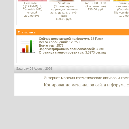
Ceramide III
Voluform
AZELOGLICINA
Триглиц
(ЦЕРАМИД III,
(Вольюформ) -
(Азелоглицин)
каприлик
Ceramide NP),
коррекция полноты
230.00 руб.
(Caprylic
чистый
зоны декольте, губ,
Triglycerid
290.00 руб.
щек
170.00
490.00 руб.
Статистика
Сейчас посетителей на форуме
: 18 Гости
Всего сообщений:
125250
Всего тем:
2578
Зарегистрировано пользователей:
35881
Страница сгенерирована за:
3.3973 секунд
Saturday 08 August, 2026
Интернет-магазин косметических активов и ком
Копирование материалов сайта и форума co2-