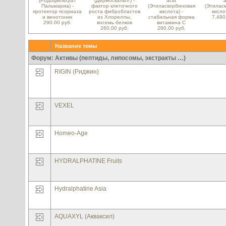
(Родофильтрат
(Дермоскальпт) -
acid
a
Пальмариа) -
фактор клеточного
(Этиласкорбиновая
(Этилас
протектор псориаза
роста фибробластов
кислота) -
кисло
и венотоник
из Хлореллы,
стабильная форма
7,490
290.00 руб.
восемь белков
витамина С
260.00 руб.
260.00 руб.
Название темы
Форум: Активы (пептиды, липосомы, экстракты …)
RIGIN (Риджин)
VEXEL
Homeo-Age
HYDRALPHATINE Fruits
Hydralphatine Asia
AQUAXYL (Акваксил)