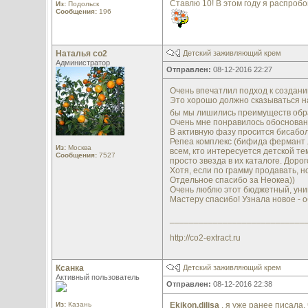
Ставлю 10! В этом году я распроб
Из:
Подольск
Сообщения:
196
Наталья со2
Детский заживляющий крем
Администратор
Отправлен:
08-12-2016 22:27
Очень впечатлил подход к создани
Это хорошо должно сказываться на 
бы мы лишились преимуществ обр
Очень мне понравилось обосновани
В активную фазу просится бисабол
Репеа комплекс (бифида фермант 
Из:
Москва
всем, кто интересуется детской те
Сообщения:
7527
просто звезда в их каталоге. Дорог
Хотя, если по грамму продавать, н
Отдельное спасибо за Неокеа))
Очень люблю этот бюджетный, уни
Мастеру спасибо! Узнала новое - о
____________________________
http://co2-extract.ru
Ксанка
Детский заживляющий крем
Активный пользователь
Отправлен:
08-12-2016 22:38
Из:
Казань
Ekikon,dilisa
, я уже ранее писала,