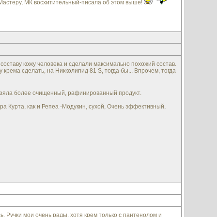
 Мастеру, МК восхитительный-писала об этом выше!
оставу кожу человека и сделали максимально похожий состав.
рема сделать, на Никколипид 81 S, тогда бы... Впрочем, тогда
 взяла более очищенный, рафинированный продукт.
ра Курта, как и Репеа -Модукин, сухой, Очень эффективный,
ь. Ручки мои очень рады, хотя крем только с пантенолом и