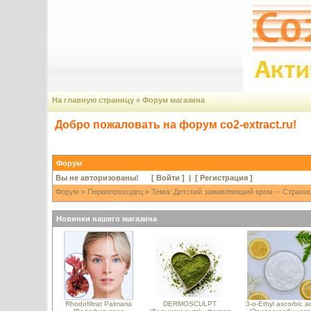
На главную страницу
»
Форум магазина
Добро пожаловать на форум co2-extract.ru!
Форум
Вы не авторизованы! [
Войти
] | [
Регистрация
]
Форум
»
Первопроходец
» Тема: Детский заживляющий крем -- Страниц
Новинки нашего магазина
Rhodofiltrat Palmaria
DERMOSCULPT
3-o-Ethyl ascorbic a