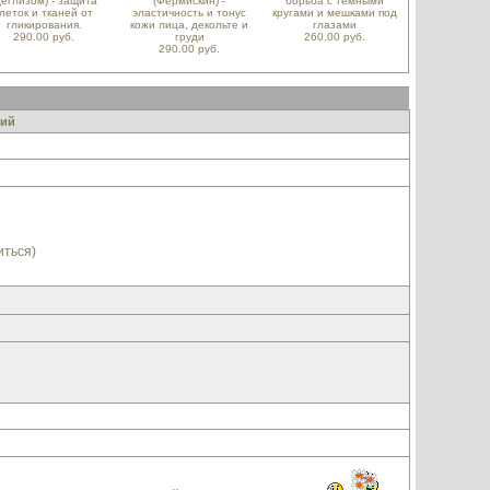
Деглизом) - защита
(Фермискин) -
борьба с темными
леток и тканей от
эластичность и тонус
кругами и мешками под
гликирования.
кожи лица, декольте и
глазами
290.00 руб.
груди
260.00 руб.
290.00 руб.
ний
иться)