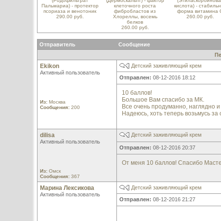
(Родофильтрат
(Дермоскальпт) - фактор
(Этиласкорбинова
Пальмариа) - протектор
клеточного роста
кислота) - стабиль
псориаза и венотоник
фибробластов из
форма витамина 
290.00 руб.
Хлореллы, восемь
260.00 руб.
белков
260.00 руб.
Отправитель
Сообщение
П
Ekikon
Детский заживляющий крем
Активный пользователь
Отправлен:
08-12-2016 18:12
10 баллов!
Большое Вам спасибо за МК.
Из:
Москва
Все очень продуманно, наглядно и
Сообщения:
200
Надеюсь, хоть теперь возьмусь за 
dilisa
Детский заживляющий крем
Активный пользователь
Отправлен:
08-12-2016 20:37
От меня 10 баллов! Спасибо Масте
Из:
Омск
Сообщения:
367
Марина Лексикова
Детский заживляющий крем
Активный пользователь
Отправлен:
08-12-2016 21:27