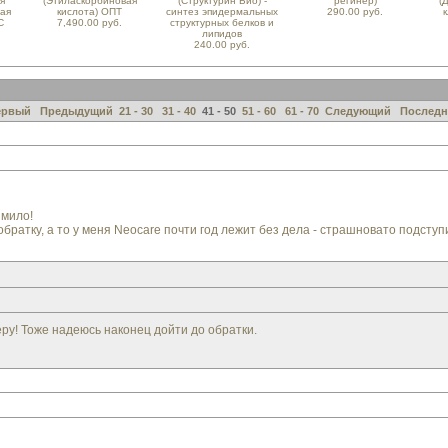
я
(Этиласкорбиновая
(Структурин Био) -
регинер)
(
ная
кислота) ОПТ
синтез эпидермальных
290.00 руб.
к
С
7,490.00 руб.
структурных белков и
липидов
240.00 руб.
ервый
Предыдущий
21 - 30
31 - 40
41 - 50
51 - 60
61 - 70
Следующий
Послед
 мило!
обратку, а то у меня Neocare почти год лежит без дела - страшновато подступ
ру! Тоже надеюсь наконец дойти до обратки.