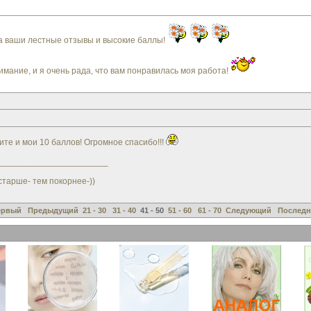
за ваши лестные отзывы и высокие баллы!
имание, и я очень рада, что вам понравилась моя работа!
те и мои 10 баллов! Огромное спасибо!!!
_______________________
старше- тем покорнее-))
ервый
Предыдущий
21 - 30
31 - 40
41 - 50
51 - 60
61 - 70
Следующий
Послед