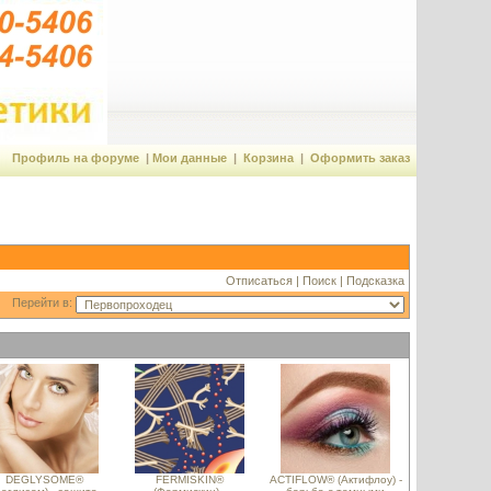
Профиль на форуме
|
Мои данные
|
Корзина
|
Оформить заказ
Отписаться
|
Поиск
|
Подсказка
Перейти в:
DEGLYSOME®
FERMISKIN®
ACTIFLOW® (Актифлоу) -