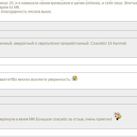
минус 20, и я намазала своим кремушком и щечки ребенка, и себе лицо. Впиты
крем по МК.
 боагодарность писала выше.
нечный, аккуратный и скрупулёзно проработанный. Спасибо! 10 баллов!
ваете!!!Во многих вселяете уверенность.
очерпнули в моем МК! Большое спасибо за отзыв, очень приятно!