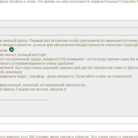
овала НеоКеа и знаю, что кремы на нем получаются замечательные! Спасибо
ю жирной фазы. Первый раз встречаю,чтобы разложили по жирнокислотному с
биодоступности. (а если для увеличения биодоступности слоистую структуру к
атки.
е масел, полный восторг!
ол натуральный, (дада, явидела СО2 ромашки) - но по ряду причин сама бы
лизат) в первом варианте очень одобряю!
матикой, был еще очень хороший, именно для детей, пробиотик тоже от Докто
ой, конечно((
ормально будет, там ввод - доли процента. Почитайте о нем, не пожалеете.
версальный, зеленый, не капризный эмульгатор.
б омегах 7 ранее не читала, грешна ))
_______________________
 что именно этот МК сподвиг меня сделать обратку. Это очень просто оказалос