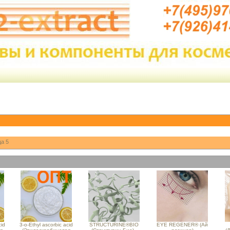
а 5
cid
3-o-Ethyl ascorbic acid
STRUCTURINE®BIO
EYE REGENER® (Ай