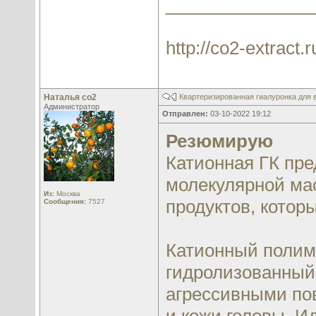
_______________
http://co2-extract.r
Наталья со2
Квартеризированная гиалуронка для в
Администратор
Отправлен:
03-10-2022 19:12
Резюмирую
Катионная ГК пре
молекулярной ма
Из:
Москва
продуктов, котор
Сообщения:
7527
Катионный полиме
гидролизованный
агрессивными по