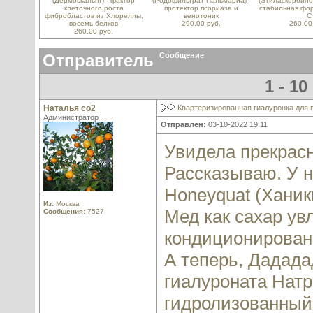
(Дермоскальпт) - фактор
(Родофильтрат Пальмариа) -
(Этиласкорбинов
клеточного роста
протектор псориаза и
стабильная фо
фибробластов из Хлореллы,
венотоник
С
восемь белков
290.00 руб.
260.00
260.00 руб.
Отправитель
Сообщение
1 - 1
Наталья со2
Квартеризированная гиалуронка для в
Администратор
Отправлен:
03-10-2022 19:11
Увидела прекрасн
Рассказываю. У н
Honeyquat (Ханик
Из:
Москва
Мед как сахар ув
Сообщения:
7527
кондиционирован
А теперь, Дадада
гиалуроната Натр
гидролизованный.