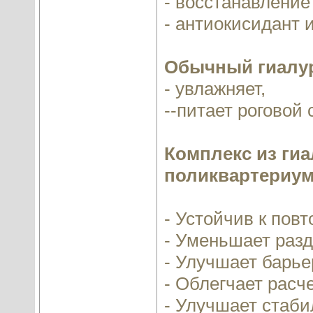
- восстанавление
- антиокисидант 
Обычный гиалур
- увлажняет,
--питает роговой 
Комплекс из ги
поликвартериум
- Устойчив к пов
- Уменьшает раз
- Улучшает барь
- Облегчает рас
- Улучшает стаби