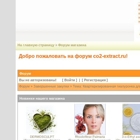
На главную страницу
»
Форум магазина
Добро пожаловать на форум co2-extract.ru!
Форум
Вы не авторизованы! [
Войти
] | [
Регистрация
]
Форум
»
Завершенные закупки
» Тема: Квартеризированная гиалуронка для
Новинки нашего магазина
DERMOSCULPT
Rhodofiltrat Palmaria
3-o-Ethyl as