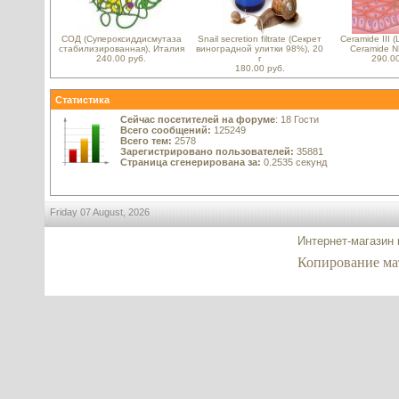
СОД (Супероксиддисмутаза
Snail secretion filtrate (Секрет
Ceramide III 
стабилизированная), Италия
виноградной улитки 98%), 20
Ceramide N
240.00 руб.
г
290.00
180.00 руб.
Статистика
Сейчас посетителей на форуме
: 18 Гости
Всего сообщений:
125249
Всего тем:
2578
Зарегистрировано пользователей:
35881
Страница сгенерирована за:
0.2535 секунд
Friday 07 August, 2026
Интернет-магазин 
Копирование мате