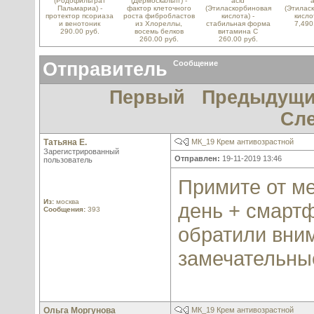
(Родофильтрат
(Дермоскальпт) -
acid
a
Пальмариа) -
фактор клеточного
(Этиласкорбиновая
(Этилас
протектор псориаза
роста фибробластов
кислота) -
кисло
и венотоник
из Хлореллы,
стабильная форма
7,490
290.00 руб.
восемь белков
витамина С
260.00 руб.
260.00 руб.
Отправитель
Сообщение
Первый
Предыдущ
Сл
Татьяна Е.
МК_19 Крем антивозрастной
Зарегистрированный
Отправлен:
19-11-2019 13:46
пользователь
Примите от ме
Из:
москва
день + смартф
Сообщения:
393
обратили вним
замечательны
Ольга Моргунова
МК_19 Крем антивозрастной