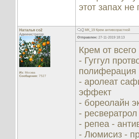
этот запах не
Наталья со2
МК_19 Крем антивозрастной
Администратор
Отправлен:
27-11-2019 18:13
Крем от всего
- Гуггул прот
полиферация 
Из:
Москва
Сообщения:
7527
- аролеат саф
эффект
- бореолайн э
- ресвератрол
- репеа - ант
- Люмисиз - п