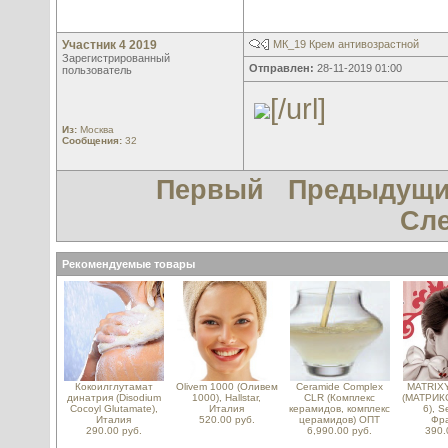
Участник 4 2019
МК_19 Крем антивозрастной
Зарегистрированный
Отправлен:
28-11-2019 01:00
пользователь
[/url]
Из:
Москва
Сообщения:
32
Первый
Предыдущ
Сл
Рекомендуемые товары
Кокоилглутамат
Olivem 1000 (Оливем
Ceramide Complex
MATRIXY
динатрия (Disodium
1000), Hallstar,
CLR (Комплекс
(МАТРИК
Cocoyl Glutamate),
Италия
керамидов, комплекс
6), S
Италия
520.00 руб.
церамидов) ОПТ
Фр
290.00 руб.
6,990.00 руб.
390.