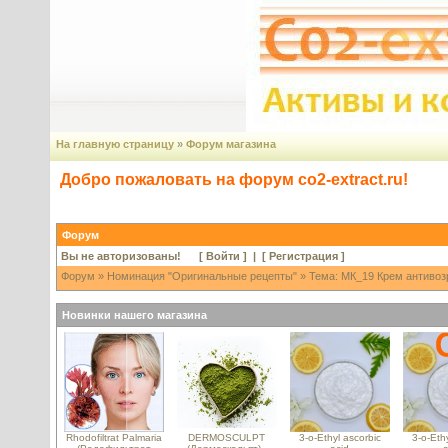
На главную страницу
»
Форум магазина
Добро пожаловать на форум co2-extract.ru!
Форум
Вы не авторизованы! [
Войти
] | [
Регистрация
]
Форум
»
Номинация "Оригинальные рецепты"
» Тема: МК_19 Крем антивозр
Новинки нашего магазина
Rhodofiltrat Palmaria
DERMOSCULPT
3-o-Ethyl ascorbic
3-o-Ethy