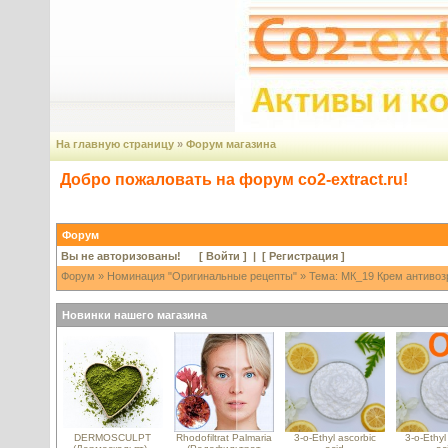
На главную страницу
»
Форум магазина
Добро пожаловать на форум co2-extract.ru!
Форум
Вы не авторизованы! [
Войти
] | [
Регистрация
]
Форум
»
Номинация "Оригинальные рецепты"
» Тема: МК_19 Крем антивозр
Новинки нашего магазина
DERMOSCULPT
Rhodofiltrat Palmaria
3-o-Ethyl ascorbic
3-o-Ethyl