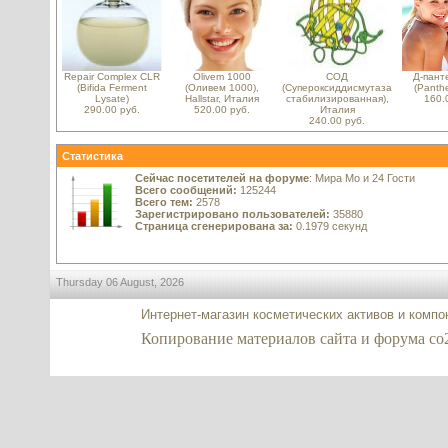
Repair Complex CLR
Olivem 1000
СОД
Д-пант
(Bifida Ferment
(Оливем 1000),
(Супероксиддисмутаза
(Panth
Lysate)
Hallstar, Италия
стабилизированная),
160.
290.00 руб.
520.00 руб.
Италия
240.00 руб.
Статистика
Сейчас посетителей на форуме
: Мира Мо и 24 Гости
Всего сообщений:
125244
Всего тем:
2578
Зарегистрировано пользователей:
35880
Страница сгенерирована за:
0.1979 секунд
Thursday 06 August, 2026
Интернет-магазин косметических активов и комп
Копирование материалов сайта и форума co2-ex