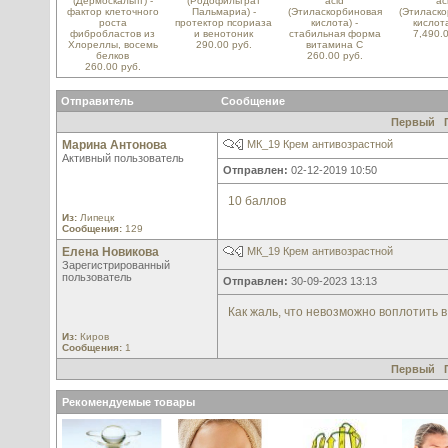
(Дермоскальпт) -
(Родофильтрат
acid
ac
фактор клеточного
Пальмариа) -
(Этиласкорбиновая
(Этиласк
роста
протектор псориаза
кислота) -
кислот
фибробластов из
и венотоник
стабильная форма
7,490.0
Хлореллы, восемь
290.00 руб.
витамина С
белков
260.00 руб.
260.00 руб.
Отправитель
Сообщение
Первый
Марина Антонова
МК_19 Крем антивозрастной
Активный пользователь
Отправлен:
02-12-2019 10:50
10 баллов
Из:
Липецк
Сообщения:
129
Елена Новикова
МК_19 Крем антивозрастной
Зарегистрированный
пользователь
Отправлен:
30-09-2023 13:13
Как жаль, что невозможно воплотить 
Из:
Киров
Сообщения:
1
Первый
Рекомендуемые товары