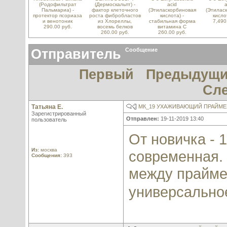
(Родофильтрат
(Дермоскальпт) -
acid
a
Пальмариа) -
фактор клеточного
(Этиласкорбиновая
(Этилас
протектор псориаза
роста фибробластов
кислота) -
кисло
и венотоник
из Хлореллы,
стабильная форма
7,490
290.00 руб.
восемь белков
витамина С
260.00 руб.
260.00 руб.
Отправитель
Сообщение
Первый
Предыдущ
Сл
Татьяна Е.
МК_19 УХАЖИВАЮЩИЙ ПРАЙМЕР
Зарегистрированный
Отправлен:
19-11-2019 13:40
пользователь
От новичка - 
Из:
москва
современная. 
Сообщения:
393
между прайме
универсальное