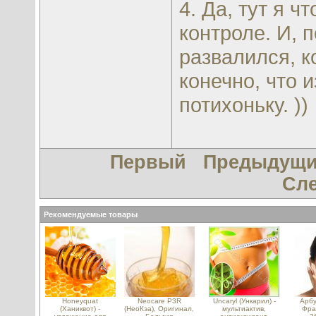
4. Да, тут я ч
контроле. И, 
развалился, к
конечно, что и
потихоньку. ))
Первый
Предыдущ
Сл
Рекомендуемые товары
Honeyquat
Neocare P3R
Uncaryl (Ункарил) -
Арбу
(Ханиквот) -
(НеоКэа), Оригинал,
мультиактив,
Фра