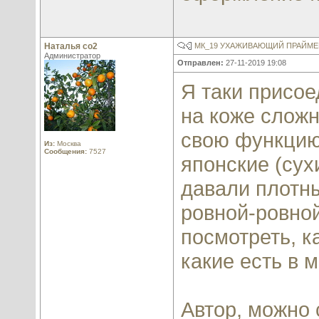
Наталья со2
МК_19 УХАЖИВАЮЩИЙ ПРАЙМЕР
Администратор
Отправлен:
27-11-2019 19:08
Я таки присое
на коже сложн
свою функцию
Из:
Москва
Сообщения:
7527
японские (сух
давали плотны
ровной-ровной
посмотреть, к
какие есть в м
Автор, можно 