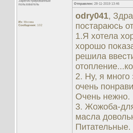
Зарегистрированный
Отправлен:
28-11-2019 13:46
пользователь
odry041
, Здр
Из:
Москва
постараюсь от
Сообщения:
102
1.Я хотела хо
хорошо показа
решила ввести
отопление...ко
2. Ну, я мног
очень понрави
Очень нежно.
3. Жожоба-для
масла довольн
Питательные. 