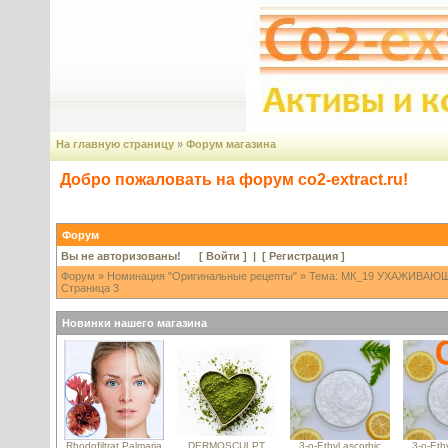
На главную страницу
»
Форум магазина
Добро пожаловать на форум co2-extract.ru!
Форум
Вы не авторизованы! [
Войти
] | [
Регистрация
]
Форум
»
Номинация "Оригинальные рецепты"
» Тема: МК_19 УХАЖИВАЮ
Страница 3
Новинки нашего магазина
Rhodofiltrat Palmaria
DERMOSCULPT
3-o-Ethyl ascorbic
3-o-Ethy