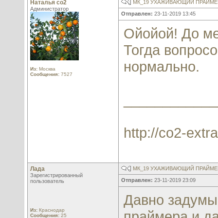
Наталья со2
МК_19 УХАЖИВАЮЩИЙ ПРАЙМЕР
Администратор
Отправлен:
23-11-2019 13:45
Ойойой! До ме
Тогда вопросо
нормально.
Из:
Москва
Сообщения:
7527
____________
http://co2-extra
Лада
МК_19 УХАЖИВАЮЩИЙ ПРАЙМЕР
Зарегистрированный
Отправлен:
23-11-2019 23:09
пользователь
Давно задумы
Из:
Краснодар
праймера и д
Сообщения:
25