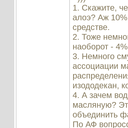
1. Скажите, ч
алоэ? Аж 10%.
средстве.
2. Тоже немно
наоборот - 4%
3. Немного см
ассоциации ма
распределения
изододекан, к
4. А зачем во
масляную? Эт
объединить фа
По АФ вопросо