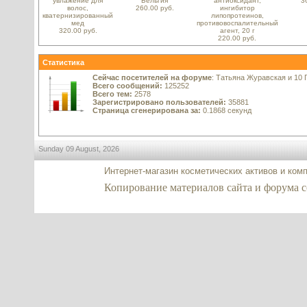
увлажение для
Бельгия
антиоксидант,
3
волос,
260.00 руб.
ингибитор
кватернизированный
липопротеинов,
мед
противовоспалительный
320.00 руб.
агент, 20 г
220.00 руб.
Статистика
Сейчас посетителей на форуме
: Татьяна Журавская и 10 
Всего сообщений:
125252
Всего тем:
2578
Зарегистрировано пользователей:
35881
Страница сгенерирована за:
0.1868 секунд
Sunday 09 August, 2026
Интернет-магазин косметических активов и ком
Копирование материалов сайта и форума co2-