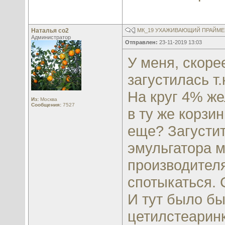
Наталья со2
МК_19 УХАЖИВАЮЩИЙ ПРАЙМЕР
Администратор
Отправлен:
23-11-2019 13:03
У меня, скоре
загустилась т.к
На круг 4% же
Из:
Москва
Сообщения:
7527
в ту же корзи
еще? Загустит
эмульгатора м
производителя
спотыкаться.
И тут было бы
цетилстеаринк