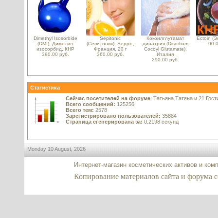
Dimethyl Isosorbide
Sepitonic
Кокоилглутамат
Ectoin (Э
(DMI), Диметил
(Сепитоник), Seppic,
динатрия (Disodium
90.0
изосорбид, КНР
Франция, 20 г
Cocoyl Glutamate),
390.00 руб.
360.00 руб.
Италия
290.00 руб.
Статистика
Сейчас посетителей на форуме
: Татьяна Татяна и 21 Гост
Всего сообщений:
125256
Всего тем:
2578
Зарегистрировано пользователей:
35884
Страница сгенерирована за:
0.2198 секунд
Monday 10 August, 2026
Интернет-магазин косметических активов и ком
Копирование материалов сайта и форума co2-