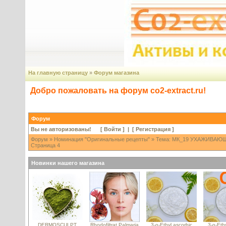
На главную страницу
»
Форум магазина
Добро пожаловать на форум co2-extract.ru!
Форум
Вы не авторизованы! [
Войти
] | [
Регистрация
]
Форум
»
Номинация "Оригинальные рецепты"
» Тема: МК_19 УХАЖИВАЮ
Страница 4
Новинки нашего магазина
DERMOSCULPT
Rhodofiltrat Palmaria
3-o-Ethyl ascorbic
3-o-Ethy