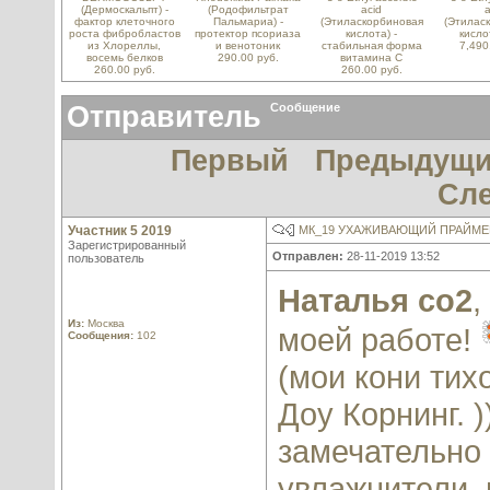
(Дермоскальпт) -
(Родофильтрат
acid
a
фактор клеточного
Пальмариа) -
(Этиласкорбиновая
(Этилас
роста фибробластов
протектор псориаза
кислота) -
кисло
из Хлореллы,
и венотоник
стабильная форма
7,490
восемь белков
290.00 руб.
витамина С
260.00 руб.
260.00 руб.
Отправитель
Сообщение
Первый
Предыдущ
Сл
Участник 5 2019
МК_19 УХАЖИВАЮЩИЙ ПРАЙМЕР
Зарегистрированный
Отправлен:
28-11-2019 13:52
пользователь
Наталья со2
,
Из:
Москва
моей работе!
Сообщения:
102
(мои кони тих
Доу Корнинг. 
замечательно 
увлажнители,