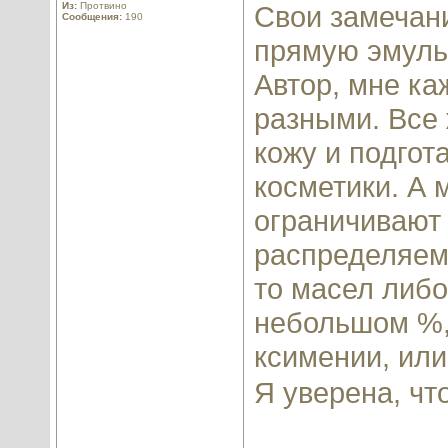
Из:
Протвино
Свои замечани
Сообщения:
190
прямую эмульс
Автор, мне ка
разными. Все 
кожу и подгот
косметики. А 
ограничивают 
распределяем
то масел либо
небольшом %,
ксимении, или
Я уверена, чт