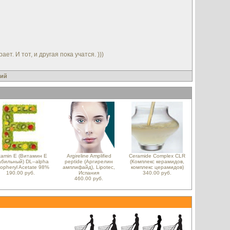
 И тот, и другая пока учатся. )))
ий
tamin E (Витамин E
Argireline Amplified
Ceramide Complex CLR
абильный) DL–alpha
peptide (Аргирелин
(Комплекс керамидов,
opheryl Acetate 98%
амплифайд), Lipotec,
комплекс церамидов)
190.00 руб.
Испания
340.00 руб.
460.00 руб.