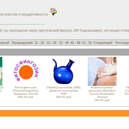
 за участие и продуктивность!
_______________________
но пропущена через критический фильтр. ИИ подсказывает, интуиция отбирает.
ервый
Предыдущий
11 - 20
21 - 30
31 - 40
41 - 50
51 - 52
Следующий
Последн
ый
Фитосфингозин
Dimethyl Isosorbide (DMI),
Кокоилглутамат
Vi
o,
(Phytosphingosine),
Диметил изосорбид,
динатрия (Disodium
ст
Германия, Evonik
КНР
Cocoyl Glutamate),
Toc
890.00 руб.
390.00 руб.
Италия
290.00 руб.