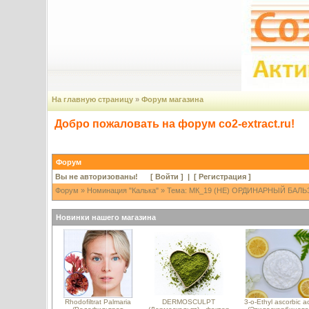
На главную страницу
»
Форум магазина
Добро пожаловать на форум co2-extract.ru!
Форум
Вы не авторизованы! [
Войти
] | [
Регистрация
]
Форум
»
Номинация "Калька"
» Тема: МК_19 (НЕ) ОРДИНАРНЫЙ БАЛЬ
Новинки нашего магазина
Rhodofiltrat Palmaria
DERMOSCULPT
3-o-Ethyl ascorbic a