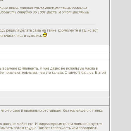
кт
ерные точки хорошо смываются масляным гелем на
 и добавить струйно до 100г масла. И этот масляный
ду решила делать сама на твине, кромоленте и тд. но вот
оры очистились и сузились
ь в замене компонента. Я уже давно не использую масла в
ее привлекательными, чем эта калька. Ставлю 9 баллов. В этой
т что-то свое и правильно отстаивает, без малейшего оттенка
я доча не любит его. И мицеллярным гелем моим пользуется
 смывать потом трудно. Так вот теперь есть чем порадовать