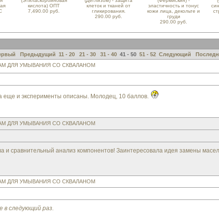
я
(Этиласкорбиновая
(Деглизом) - защита
(Фермискин) -
ная
кислота) ОПТ
клеток и тканей от
эластичность и тонус
си
С
7,490.00 руб.
гликирования.
кожи лица, декольте и
ст
290.00 руб.
груди
290.00 руб.
ервый
Предыдущий
11 - 20
21 - 30
31 - 40
41 - 50
51 - 52
Следующий
Последн
ЗАМ ДЛЯ УМЫВАНИЯ СО СКВАЛАНОМ
а еще и эксперименты описаны. Молодец, 10 баллов.
ЗАМ ДЛЯ УМЫВАНИЯ СО СКВАЛАНОМ
а и сравнительный анализ компонентов! Заинтересовала идея замены масел 
ЗАМ ДЛЯ УМЫВАНИЯ СО СКВАЛАНОМ
е в следующий раз.