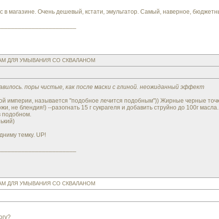
нас в магазине. Очень дешевый, кстати, эмульгатор. Самый, наверное, бюджетны
_______________________
ЗАМ ДЛЯ УМЫВАНИЯ СО СКВАЛАНОМ
равилось. поры чистые, как после маски с глиной. неожиданный эффект
ой империи, называется "подобное лечится подобным")) Жирные черные точ
жи, не блендия!) --разогнать 15 г сукрагеля и добавить струйно до 100г масла.
 подобном.
ький)
дниму темку. UP!
_______________________
ЗАМ ДЛЯ УМЫВАНИЯ СО СКВАЛАНОМ
огу?