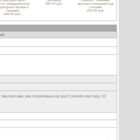
(Структурин Био) -
регинер)
борьба с темными
нтез эпидермальных
290.00 руб.
кругами и мешками под
руктурных белков и
глазами
липидов
260.00 руб.
240.00 руб.
ий
эмолентами, уже опробована на ура! Спасибо мастеру, 10