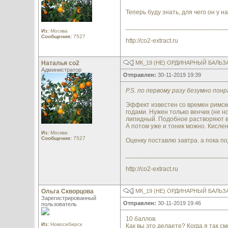
Теперь буду знать, для чего он у 
____________________________
Из:
Москва
Сообщения:
7527
http://co2-extract.ru
Наталья со2
МК_19 (НЕ) ОРДИНАРНЫЙ БАЛЬ
Администратор
Отправлен:
30-11-2019 19:39
P.S. по первому разу безумно пон
Эффект известен со времен римск
годами. Нужен только венчик (не но
липидный. Подобное растворяют в
А потом уже и тоник можно. Кислен
Из:
Москва
Сообщения:
7527
Оценку поставлю завтра. а пока по
____________________________
http://co2-extract.ru
Ольга Скворцова
МК_19 (НЕ) ОРДИНАРНЫЙ БАЛЬ
Зарегистрированный
Отправлен:
30-11-2019 19:46
пользователь
10 баллов.
Из:
Новосибирск
Как вы это делаете? Когда я так см