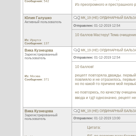
Сообщения:
542
Из преогромного и престрашного р
Юлия Галушко
МК_19 (НЕ) ОРДИНАРНЫЙ БАЛЬ
Активный пользователь
Отправлен:
01-12-2019 12:54
10 баллов Мастеру! Тема очищени
Из:
Иркутск
Сообщения:
137
Вика Кузнецова
МК_19 (НЕ) ОРДИНАРНЫЙ БАЛЬ
Зарегистрированный
Отправлен:
01-12-2019 12:54
пользователь
10 баллов!
рецепт повторяла дважды. первый р
Из:
Москва
повлияло и не отразилось. первые 
Сообщения:
371
но по какой-то причине мой первы
но повторюсь, по качеству очищен
ввода и тд)! однозначно, рецепт н
Вика Кузнецова
МК_19 (НЕ) ОРДИНАРНЫЙ БАЛЬ
Зарегистрированный
Отправлен:
01-12-2019 13:00
пользователь
Цитата: