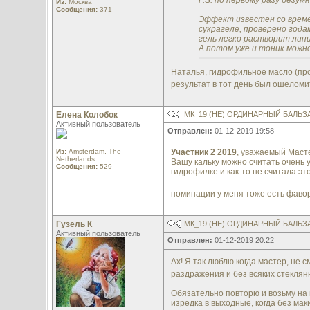
P.S. по первому разу безу
Из:
Москва
Сообщения:
371
Эффект известен со време
сукрагеле, проверено годам
гель легко растворит липи
А потом уже и тоник можно
Наталья, гидрофильное масло (про
результат в тот день был ошеломит
Елена Колобок
МК_19 (НЕ) ОРДИНАРНЫЙ БАЛЬ
Активный пользователь
Отправлен:
01-12-2019 19:58
Из:
Amsterdam, The
Участник 2 2019
, уважаемый Маст
Netherlands
Вашу кальку можно считать очень 
Сообщения:
529
гидрофилке и как-то не считала эт
номинации у меня тоже есть фаво
Гузель К
МК_19 (НЕ) ОРДИНАРНЫЙ БАЛЬ
Активный пользователь
Отправлен:
01-12-2019 20:22
Ах! Я так люблю когда мастер, не 
раздражения и без всяких стекля
Обязательно повторю и возьму на 
изредка в выходные, когда без мак