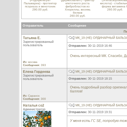
(Родофильтрат
(Дермоскальпт) - фактор
(Этиласкорбинова
Пальмариа) - протектор
клеточного роста
кислота) - стабиль
псориаза и венотоник
фибробластов из
форма витамина 
290.00 руб.
Хлореллы, восемь
260.00 руб.
белков
260.00 руб.
Отправитель
Сообщение
П
Татьяна Е.
МК_19 (НЕ) ОРДИНАРНЫЙ БАЛЬ
Зарегистрированный
пользователь
Отправлен:
30-11-2019 16:46
Очень интересный МК. Спасибо, Д
Из:
москва
Сообщения:
393
Елена Гордеева
МК_19 (НЕ) ОРДИНАРНЫЙ БАЛЬ
Зарегистрированный
Отправлен:
30-11-2019 18:15
пользователь
Очень подробный разбор оригинал
баллов!
Из:
Саранск
Сообщения:
300
Наталья со2
МК_19 (НЕ) ОРДИНАРНЫЙ БАЛЬ
Администратор
Отправлен:
30-11-2019 19:31
У меня есть ГС SE, попробую тож