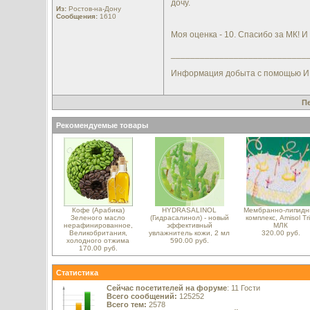
дочу.
Из:
Ростов-на-Дону
Сообщения:
1610
Моя оценка - 10. Спасибо за МК! И
____________________________
Информация добыта с помощью ИИ, 
П
Рекомендуемые товары
Кофе (Арабика)
HYDRASALINOL
Мембранно-липидн
Зеленого масло
(Гидрасалинол) - новый
комплекс, Amisol Tri
нерафинированное,
эффективный
МЛК
Великобритания,
увлажнитель кожи, 2 мл
320.00 руб.
холодного отжима
590.00 руб.
170.00 руб.
Статистика
Сейчас посетителей на форуме
: 11 Гости
Всего сообщений:
125252
Всего тем:
2578