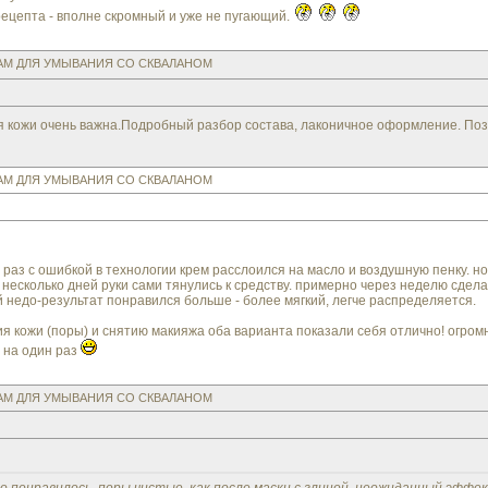
ецепта - вполне скромный и уже не пугающий.
ЗАМ ДЛЯ УМЫВАНИЯ СО СКВАЛАНОМ
я кожи очень важна.Подробный разбор состава, лаконичное оформление. Поз
ЗАМ ДЛЯ УМЫВАНИЯ СО СКВАЛАНОМ
аз с ошибкой в технологии крем расслоился на масло и воздушную пенку. но 
несколько дней руки сами тянулись к средству. примерно через неделю сделал
й недо-результат понравился больше - более мягкий, легче распределяется.
ия кожи (поры) и снятию макияжа оба варианта показали себя отлично! огро
е на один раз
ЗАМ ДЛЯ УМЫВАНИЯ СО СКВАЛАНОМ