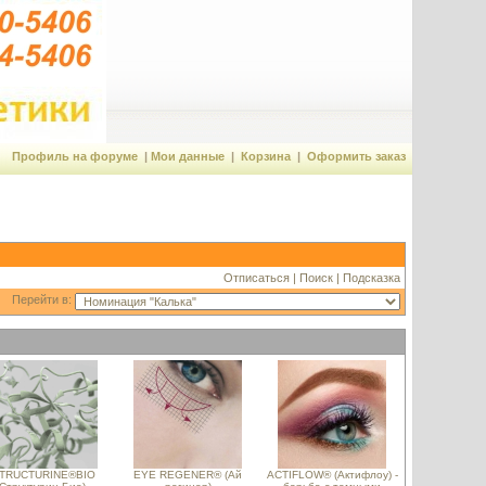
Профиль на форуме
|
Мои данные
|
Корзина
|
Оформить заказ
Отписаться
|
Поиск
|
Подсказка
Перейти в:
TRUCTURINE®BIO
EYE REGENER® (Ай
ACTIFLOW® (Актифлоу) -