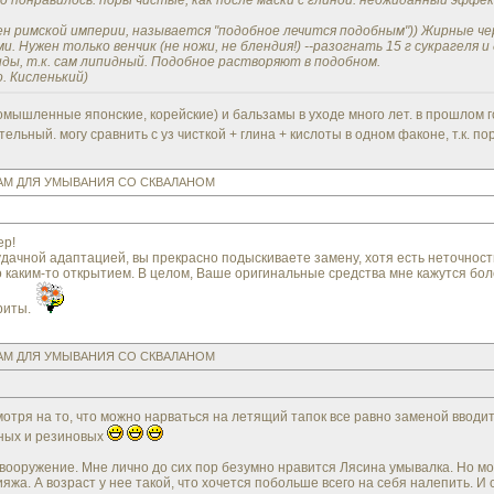
мно понравилось. поры чистые, как после маски с глиной. неожиданный эффе
н римской империи, называется "подобное лечится подобным")) Жирные ч
и. Нужен только венчик (не ножи, не блендия!) --разогнать 15 г сукрагеля
ды, т.к. сам липидный. Подобное растворяют в подобном.
. Кисленький)
мышленные японские, корейские) и бальзамы в уходе много лет. в прошлом го
ельный. могу сравнить с уз чисткой + глина + кислоты в одном факоне, т.к. п
ЗАМ ДЛЯ УМЫВАНИЯ СО СКВАЛАНОМ
ер!
удачной адаптацией, вы прекрасно подыскиваете замену, хотя есть неточност
о каким-то открытием. В целом, Ваше оригинальные средства мне кажутся бол
риты.
ЗАМ ДЛЯ УМЫВАНИЯ СО СКВАЛАНОМ
смотря на то, что можно нарваться на летящий тапок все равно заменой вводи
нных и резиновых
вооружение. Мне лично до сих пор безумно нравится Лясина умывалка. Но мо
ияжа. А возраст у нее такой, что хочется побольше всего на себя налепить. И