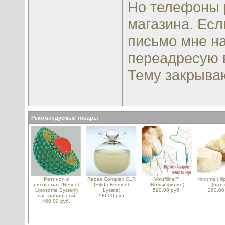
Но телефоны р
магазина. Есл
письмо мне на 
переадресую в
Тему закрыв
Рекомендуемые товары
Ретинол в
Repair Complex CLR
Volufiline™
Иллипа (Ill
липосомах (Retinol
(Bifida Ferment
(Вольюфилин)
(батт
Liposome System)
Lysate)
590.00 руб.
260.00
пастообразный
290.00 руб.
460.00 руб.