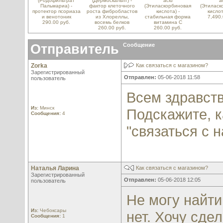
(Родофильтрат
(Дермоскальпт) -
acid
a
Пальмариа) -
фактор клеточного
(Этиласкорбиновая
(Этиласк
протектор псориаза
роста фибробластов
кислота) -
кисло
и венотоник
из Хлореллы,
стабильная форма
7,490.
290.00 руб.
восемь белков
витамина С
260.00 руб.
260.00 руб.
Отправитель
Сообщение
Zorka
Как связаться с магазином?
Зарегистрированный
Отправлен:
05-06-2018 11:58
пользователь
Всем здравств
Из:
Минск
Подскажите, к
Сообщения:
4
"связаться с 
Наталья Ларина
Как связаться с магазином?
Зарегистрированный
Отправлен:
05-06-2018 12:05
пользователь
Не могу найти
Из:
Чебоксары
нет. Хочу сдел
Сообщения:
1