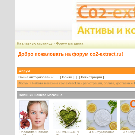
На главную страницу
»
Форум магазина
Добро пожаловать на форум co2-extract.ru!
Форум
Вы не авторизованы! [
Войти
] | [
Регистрация
]
Форум
»
Работа магазина co2-extract.ru - регистрация, оплата, доставка
» Т
Новинки нашего магазина
Rhodofiltrat Palmaria
DERMOSCULPT
3-o-Ethyl ascorbic
3-o-Ethy