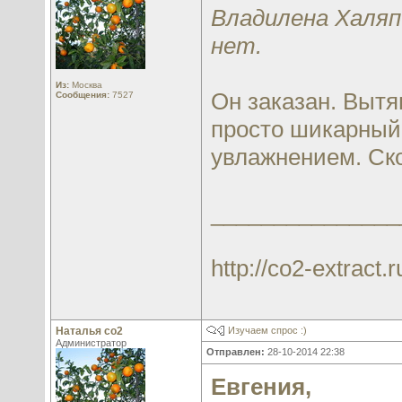
Владилена Халяп
нет.
Из:
Москва
Он заказан. Вытя
Сообщения:
7527
просто шикарный
увлажнением. Ско
_______________
http://co2-extract.r
Наталья со2
Изучаем спрос :)
Администратор
Отправлен:
28-10-2014 22:38
Евгения,