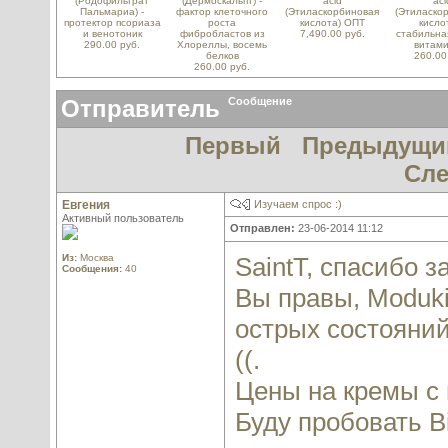
(Родофильтрат
(Дермоскальпт) -
acid
aci
Пальмариа) -
фактор клеточного
(Этиласкорбиновая
(Этиласко
протектор псориаза
роста
кислота) ОПТ
кислот
и венотоник
фибробластов из
7,490.00 руб.
стабильна
290.00 руб.
Хлореллы, восемь
витами
белков
260.00
260.00 руб.
Отправитель
Сообщение
Первый
Предыдущи
Сл
Евгения
Изучаем спрос :)
Активный пользователь
Отправлен:
23-06-2014 11:12
Из:
Москва
SaintT, спасибо за
Сообщения:
40
Вы правы, Moduki
острых состояний
((.
Цены на кремы с 
Буду пробовать Bi