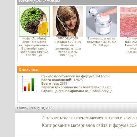
Рекомендуемые товары
Кофе (Арабика)
PRODEW 500
Баночка для крема
Ceramid
Зеленого масло
(Продью 500) НУФ
вакуумная 30/50 мл
(ЦЕРАМИ
нерафинированное,
Комплекс
220.00 руб.
Ceramid
Великобритания,
аминокислот для
чист
холодного отжима
волос и кожи
290.00
170.00 руб.
300.00 руб.
Статистика
Сейчас посетителей на форуме
: 24 Гости
Всего сообщений:
125250
Всего тем:
2578
Зарегистрировано пользователей:
35881
Страница сгенерирована за:
0.0546 секунд
Sunday 09 August, 2026
Интернет-магазин косметических активов и компо
Копирование материалов сайта и форума co2-ex