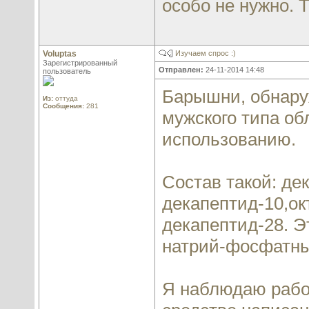
особо не нужно. Т
Voluptas
Изучаем спрос :)
Зарегистрированный
Отправлен:
24-11-2014 14:48
пользователь
Барышни, обнаруж
Из:
оттуда
Сообщения:
281
мужского типа об
использованию.
Состав такой: де
декапептид-10,ок
декапептид-28. Эт
натрий-фосфатны
Я наблюдаю работ