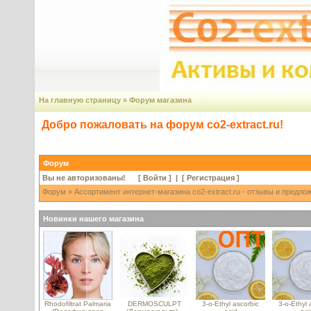
На главную страницу
»
Форум магазина
Добро пожаловать на форум co2-extract.ru!
Форум
Вы не авторизованы! [
Войти
] | [
Регистрация
]
Форум
»
Ассортимент интернет-магазина co2-extract.ru - отзывы и предло
Новинки нашего магазина
Rhodofiltrat Palmaria
DERMOSCULPT
3-o-Ethyl ascorbic
3-o-Ethyl 