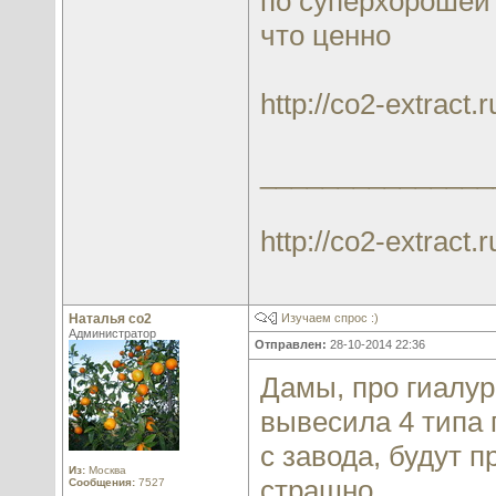
по суперхорошей 
что ценно
http://co2-extract
_______________
http://co2-extract.r
Наталья со2
Изучаем спрос :)
Администратор
Отправлен:
28-10-2014 22:36
Дамы, про гиалур
вывесила 4 типа 
с завода, будут п
Из:
Москва
страшно.
Сообщения:
7527