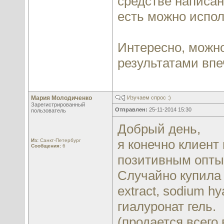
средстве написан
есть можно испол
Интересно, можно
результатами впе
Мария Молодиченко
Изучаем спрос :)
Зарегистрированный
Отправлен:
25-11-2014 15:30
пользователь
Добрый день,
я конечно клиент
Из:
Санкт-Петербург
Сообщения:
6
позитивным опты
Случайно купила н
extract, sodium h
гиалуронат гель.
(продается всего