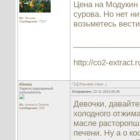
Цена на Модукин 
сурова. Но нет н
Из:
Москва
возьметесь вест
Сообщения:
7527
_______________
http://co2-extract.r
Юнона
Изучаем спрос :)
Зарегистрированный
Отправлен:
22-11-2014 06:36
пользователь
Девочки, давайт
Из:
планета Земля)
Сообщения:
206
холодного отжима
масле расторопш
печени. Ну а о к