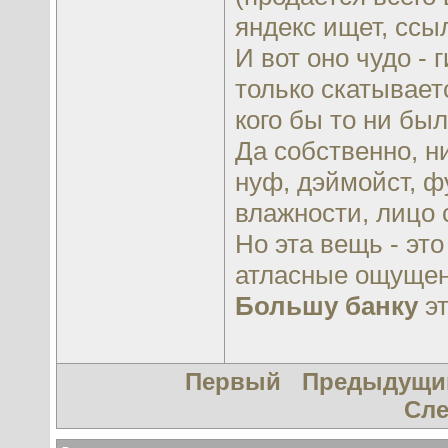
яндекс ищет, ссы
И вот оно чудо - 
только скатываетс
кого бы то ни был
Да собственно, н
нуф, дэймойст, фу
влажности, лицо 
Но эта вещь - это
атласные ощущени
Большу банку
эт
Первый
Предыдущи
Сл