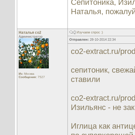
Сепитоника, Изи
Наталья, пожалуй
Наталья со2
Изучаем спрос :)
Администратор
Отправлен:
28-10-2014 22:34
co2-extract.ru/pr
сепитоник, свежа
Из:
Москва
ставили
Сообщения:
7527
co2-extract.ru/pro
Изильянс - не за
Иглица как анти