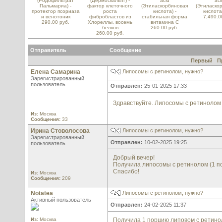
(Родофильтрат
(Дермоскальпт) -
acid
aci
Пальмариа) -
фактор клеточного
(Этиласкорбиновая
(Этиласко
протектор псориаза
роста
кислота) -
кислота
и венотоник
фибробластов из
стабильная форма
7,490.0
290.00 руб.
Хлореллы, восемь
витамина С
белков
260.00 руб.
260.00 руб.
Отправитель
Сообщение
Первый
П
Елена Самарина
Липосомы с ретинолом, нужно?
Зарегистрированный
пользователь
Отправлен:
25-01-2025 17:33
Здравствуйте. Липосомы с ретинолом 
Из:
Москва
Сообщения:
33
Ирина Стоволосова
Липосомы с ретинолом, нужно?
Зарегистрированный
Отправлен:
10-02-2025 19:25
пользователь
Добрый вечер!
Получила липосомы с ретинолом (1 пор
Спасибо!
Из:
Москва
Сообщения:
209
Notatea
Липосомы с ретинолом, нужно?
Активный пользователь
Отправлен:
24-02-2025 11:37
Из:
Москва
Получила 1 порцию липовом с ретинол