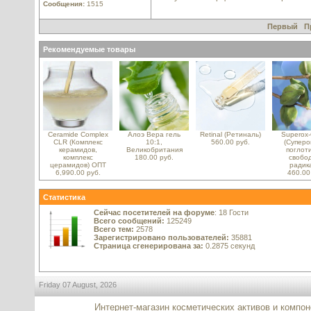
Сообщения:
1515
Первый
П
Рекомендуемые товары
Ceramide Complex
Алоэ Вера гель
Retinal (Ретиналь)
Superox
CLR (Комплекс
10:1,
560.00 руб.
(Суперок
керамидов,
Великобритания
поглот
комплекс
180.00 руб.
свобо
церамидов) ОПТ
радик
6,990.00 руб.
460.00
Статистика
Сейчас посетителей на форуме
: 18 Гости
Всего сообщений:
125249
Всего тем:
2578
Зарегистрировано пользователей:
35881
Страница сгенерирована за:
0.2875 секунд
Friday 07 August, 2026
Интернет-магазин косметических активов и компо