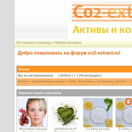
На главную страницу
»
Форум магазина
Добро пожаловать на форум co2-extract.ru!
Форум
Вы не авторизованы! [
Войти
] | [
Регистрация
]
Форум
»
Завершенные закупки
» Тема: Липосомы с ретинолом, нужно? -- 
Новинки нашего магазина
Rhodofiltrat Palmaria
DERMOSCULPT
3-o-Ethyl ascorbic
3-o-Ethyl 