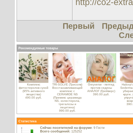
http://co2-extra
Первый
Преды
Сл
Рекомендуемые товары
Комплекс
TRI-SOLVE (Трисолв)
Greyverse - пептид
Haloxyl 
фитостеролов сухой
Восстанавливающий
против седины
Sederma
(95% активного
комплекс с
АНАЛОГ (Грейверс)
убирае
вещества)
CERAMIDE NS
390.00 руб.
круги,
490.00 руб.
(Премикс церамида
упруг
NS, холестерола,
вокр
трегалозы и
390.
лецитина)
990.00 руб.
Статистика
Сейчас посетителей на форуме
: 9 Гости
Всего сообщений:
125252