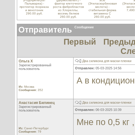
(Родофильтрат
(Дермоскальпт) -
acid
a
Пальмариа) -
фактор клеточного
(Этиласкорбиновая
(Этилас
протектор псориаза
роста фибробластов
кислота) -
кисло
и венотоник
из Хлореллы,
стабильная форма
7,490
290.00 руб.
восемь белков
витамина С
260.00 руб.
260.00 руб.
Отправитель
Сообщение
Первый
Преды
Сл
Ольга Х
Два силикона для маски-пленки
Зарегистрированный
Отправлен:
05-03-2025 14:56
пользователь
А в кондицион
Из:
Москва
Сообщения:
352
Анастасия Билинец
Два силикона для маски-пленки
Зарегистрированный
Отправлен:
06-03-2025 10:39
пользователь
Мне по 0,5 кг 
Из:
Санкт-Петербург
Сообщения:
79