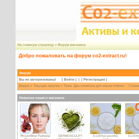
На главную страницу
»
Форум магазина
Добро пожаловать на форум co2-extract.ru!
Форум
Вы не авторизованы! [
Войти
] | [
Регистрация
]
Форум
»
Текущие закупки
» Тема: Два силикона для маски-пленки -- Стран
Новинки нашего магазина
Rhodofiltrat Palmaria
DERMOSCULPT
3-o-Ethyl ascorbic
3-o-Ethy