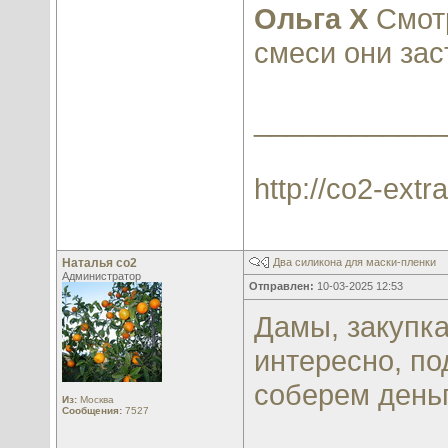
Ольга Х
Смотр
смеси они зас
____________
http://co2-extra
Наталья со2
Два силикона для маски-пленки
Администратор
Отправлен:
10-03-2025 12:53
Дамы, закупка
интересно, по
соберем деньг
Из:
Москва
Сообщения:
7527