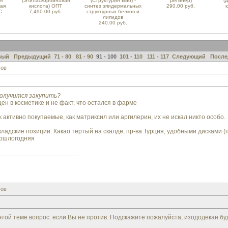
я
(Этиласкорбиновая
(Структурин Био) -
регинер)
(
ная
кислота) ОПТ
синтез эпидермальных
290.00 руб.
к
С
7,490.00 руб.
структурных белков и
липидов
240.00 руб.
вый
Предыдущий
71 - 80
81 - 90
91 - 100
101 - 110
111 - 117
Следующий
После
тов
получится закупить?
щен в косметике и не факт, что остался в фарме
к активно покупаемые, как матриксил или аргилерин, их не искал никто особо.
ладские позиции. Какао тертый на скалде, пр-ва Турция, удобными дисками (п
рошлогодняя
_______________________
тов
ой теме вопрос. если Вы не против. Подскажите пожалуйста, изододекан буде