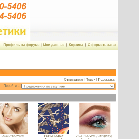
Профиль на форуме
|
Мои данные
|
Корзина
|
Оформить заказ
Отписаться
|
Поиск
|
Подсказка
Перейти в:
DEGLYSOME®
FERMISKIN®
ACTIFLOW® (Актифлоу) -