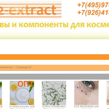
мпонентов -- Страница 10
cid
3-o-Ethyl ascorbic acid
STRUCTURINE®BIO
EYE REGENER® (Ай