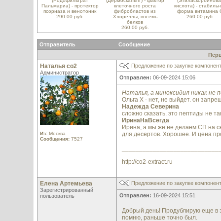
(Родофильтрат
(Дермоскальпт) - фактор
(Этиласкорбинова
Пальмариа) - протектор
клеточного роста
кислота) - стабиль
псориаза и венотоник
фибробластов из
форма витамина 
290.00 руб.
Хлореллы, восемь
260.00 руб.
белков
260.00 руб.
Отправитель
Сообщение
Пер
Наталья со2
Предложение по закупке компонен
Администратор
Отправлен:
06-09-2024 15:06
Наталья, а миноксидил никак не 
Ольга Х - нет, не выйдет. он запре
Надежда Северина
сложно сказать. это пептиды не та
ИринаНаВсегда
Ирина, а мы же не делаем СП на ск
Из:
Москва
для десертов. Хорошее. И цена п
Сообщения:
7527
____________________________
http://co2-extract.ru
Елена Артемьева
Предложение по закупке компонен
Зарегистрированный
Отправлен:
16-09-2024 15:51
пользователь
Добрый день! Продублирую еще в эт
помню, раньше точно был.