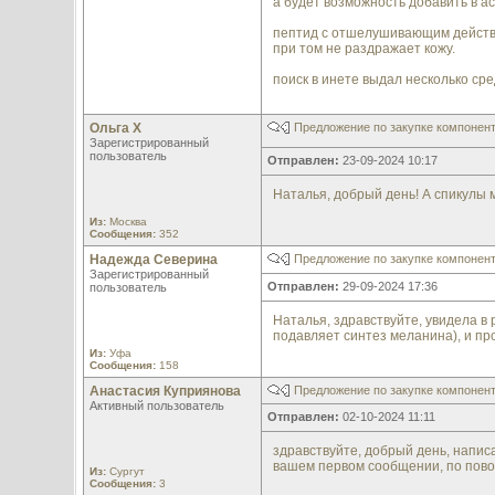
а будет возможность добавить в а
пептид с отшелушивающим действие
при том не раздражает кожу.
поиск в инете выдал несколько сре
Ольга Х
Предложение по закупке компонен
Зарегистрированный
пользователь
Отправлен:
23-09-2024 10:17
Наталья, добрый день! А спикулы 
Из:
Москва
Сообщения:
352
Надежда Северина
Предложение по закупке компонен
Зарегистрированный
Отправлен:
29-09-2024 17:36
пользователь
Наталья, здравствуйте, увидела в
подавляет синтез меланина), и п
Из:
Уфа
Сообщения:
158
Анастасия Куприянова
Предложение по закупке компонен
Активный пользователь
Отправлен:
02-10-2024 11:11
здравствуйте, добрый день, написа
вашем первом сообщении, по поводу
Из:
Сургут
Сообщения:
3