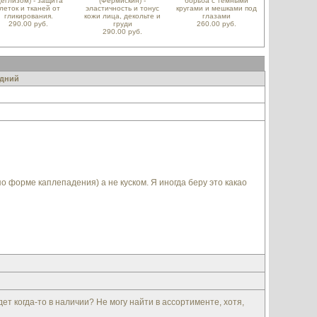
Деглизом) - защита
(Фермискин) -
борьба с темными
леток и тканей от
эластичность и тонус
кругами и мешками под
гликирования.
кожи лица, декольте и
глазами
290.00 руб.
груди
260.00 руб.
290.00 руб.
дний
о форме каплепадения) а не куском. Я иногда беру это какао
т когда-то в наличии? Не могу найти в ассортименте, хотя,