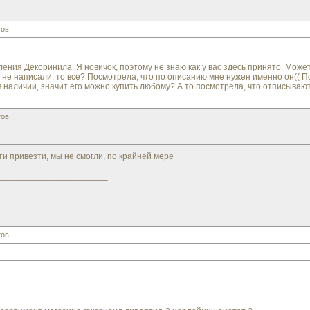
тов
ения Декоринила. Я новичок, поэтому не знаю как у вас здесь принято. Може
 не написали, то все? Посмотрела, что по описанию мне нужен именно он(( П
в наличии, значит его можно купить любому? А то посмотрела, что отписываю
тов
и привезти, мы не смогли, по крайней мере
_______________________
тов