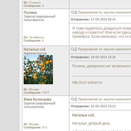
Из:
Ступино
Сообщения:
2
Полина
Предложение по закупке компонен
Зарегистрированный
Отправлен:
17-09-2024 00:41
пользователь
Я тоже надеялась дождаться появл
народа отзовется? Или если здесь
Гревейрса. Если написано, что он 
Из:
Челябинск
Сообщения:
4
Наталья со2
Предложение по закупке компонен
Администратор
Отправлен:
19-09-2024 16:26
Полина, декоринил нет возможност
____________________________
http://co2-extract.ru
Из:
Москва
Сообщения:
7527
Вика Кузнецова
Предложение по закупке компонен
Зарегистрированный
Отправлен:
22-09-2024 15:21
пользователь
Наталья со2
,
Наталья, добрый день
Из:
Москва
Сообщения:
371