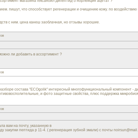
ссортимент магазина гексаноил дипептид-3 норлейцин ацетат ?
м. пишут, что способствует регенерации и очищению кожу. по воздействию н
дств с ним. цена канеш заоблачная, но отзывы хорошие.
тов
можно ли добавить в ассортимент ?
тов
 разборе состава "ECOgolik" интересный многофункциональный компонент - д
ротивовосполительные, и фото защитные свойства, плюс поддержка микробиом
тов
ла вам на почту, указанную в
 закупки пептида p 11-4. ( регенерация зубной эмали) с почты noirsun@mail.r