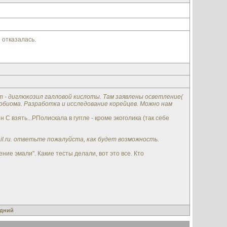
 отказалась.
 - диглюкозил галловой кислоты. Там заявлены осветление(
биома. Разработка и исследование корейцев. Можно нам
 взять...РПолискала в гуггле - кроме экоголика (так себе
ail.ru. ответьте пожалуйста, как будет возможность.
ие эмали". Какие тесты делали, вот это все. Кто
дний