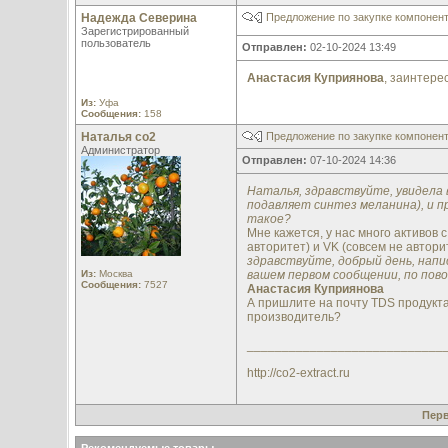
Надежда Северина
Предложение по закупке компонен
Зарегистрированный
пользователь
Отправлен:
02-10-2024 13:49
Анастасия Куприянова
, заинтере
Из:
Уфа
Сообщения:
158
Наталья со2
Предложение по закупке компонен
Администратор
Отправлен:
07-10-2024 14:36
Наталья, здравствуйте, увидела 
подавляет синтез меланина), и 
такое?
Мне кажется, у нас много активов 
авторитет) и VK (совсем не авторит
здравствуйте, добрый день, напис
Из:
Москва
вашем первом сообщении, по повод
Сообщения:
7527
Анастасия Куприянова
А пришлите на почту TDS продукта
производитель?
____________________________
http://co2-extract.ru
Пер