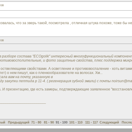
тов
совалась, что за зверь такой, посмотрела , отличная штука похоже, тоже бы не
тов
в разборе состава "ECOgolik" интересный многофункциональный компонент
противовосполительные, и фото защитные свойства, плюс поддержка микро
с оствеляющими свойствами. А осветление и противовоспаление - хоть витамин С
ет) о нем пишут, как о пленкообразователе на волосах. Хм...
ала вам на почту, указанную в
у закупки пептида p 11-4. ( регенерация зубной эмали) с почты noirsun@m
. И презентацию, где есть замеры, подтверждающие заявленное "восстановлен
_______________________
вый
Предыдущий
71 - 80
81 - 90
91 - 100
101 - 110
111 - 117
Следующий
После