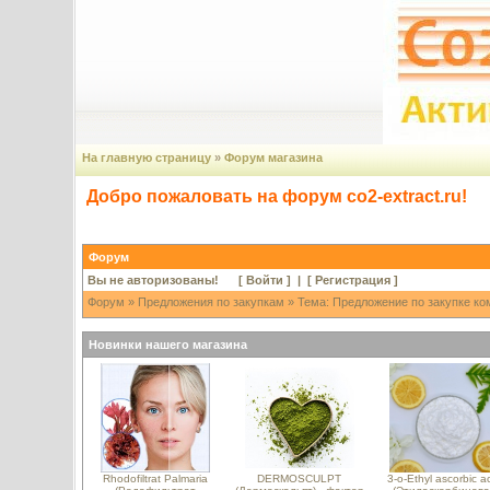
На главную страницу
»
Форум магазина
Добро пожаловать на форум co2-extract.ru!
Форум
Вы не авторизованы! [
Войти
] | [
Регистрация
]
Форум
»
Предложения по закупкам
» Тема: Предложение по закупке ко
Новинки нашего магазина
Rhodofiltrat Palmaria
DERMOSCULPT
3-o-Ethyl ascorbic a