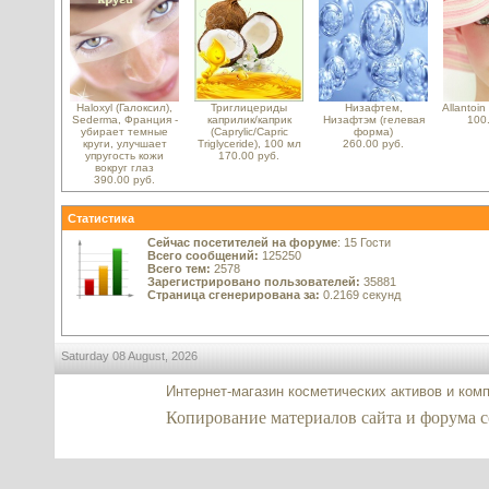
Haloxyl (Галоксил),
Триглицериды
Низафтем,
Allantoi
Sederma, Франция -
каприлик/каприк
Низафтэм (гелевая
100
убирает темные
(Caprylic/Capric
форма)
круги, улучшает
Triglyceride), 100 мл
260.00 руб.
упругость кожи
170.00 руб.
вокруг глаз
390.00 руб.
Статистика
Сейчас посетителей на форуме
: 15 Гости
Всего сообщений:
125250
Всего тем:
2578
Зарегистрировано пользователей:
35881
Страница сгенерирована за:
0.2169 секунд
Saturday 08 August, 2026
Интернет-магазин косметических активов и ком
Копирование материалов сайта и форума co2-