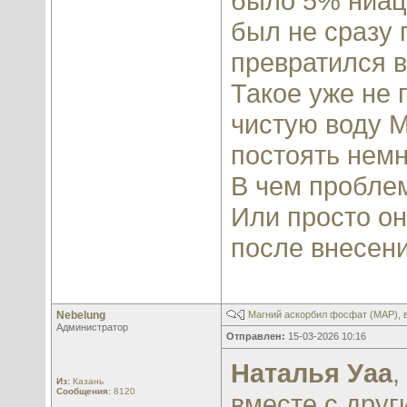
было 5% ниац
был не сразу 
превратился в
Такое уже не 
чистую воду M
постоять немн
В чем пробле
Или просто он
после внесен
Nebelung
Магний аскорбил фосфат (МАР), 
Администратор
Отправлен:
15-03-2026 10:16
Наталья Уаа
,
Из:
Казань
Сообщения:
8120
вместе с друг