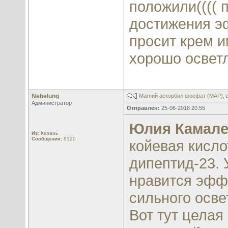
положили(((( 
достижения э
просит крем и
хорошо освет
Nebelung
Магний аскорбил фосфат (МАР), 
Администратор
Отправлен:
25-06-2018 20:55
Юлия Камале
Из:
Казань
Сообщения:
8120
койевая кисло
дипептид-23. 
нравится эффе
сильного освет
Вот тут цела