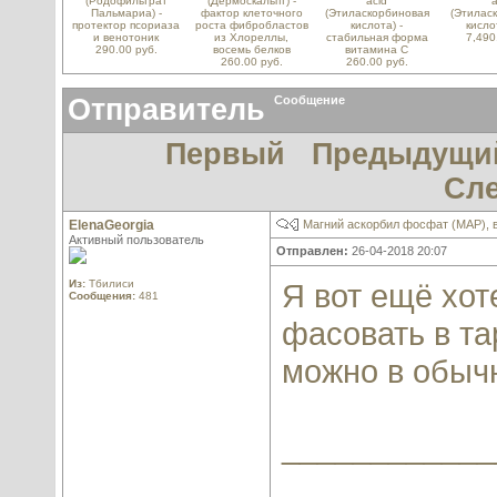
(Родофильтрат
(Дермоскальпт) -
acid
a
Пальмариа) -
фактор клеточного
(Этиласкорбиновая
(Этилас
протектор псориаза
роста фибробластов
кислота) -
кисло
и венотоник
из Хлореллы,
стабильная форма
7,490
290.00 руб.
восемь белков
витамина С
260.00 руб.
260.00 руб.
Отправитель
Сообщение
Первый
Предыдущи
Сл
ElenaGeorgia
Магний аскорбил фосфат (МАР), 
Активный пользователь
Отправлен:
26-04-2018 20:07
Из:
Тбилиси
Я вот ещё хот
Сообщения:
481
фасовать в та
можно в обыч
____________