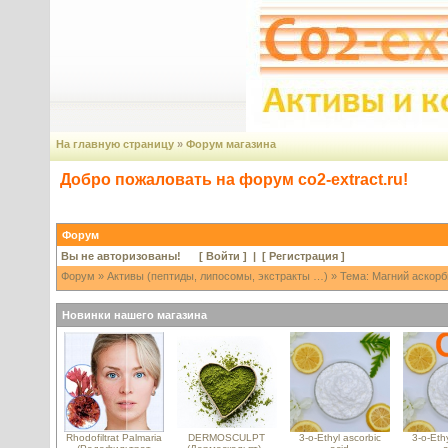
На главную страницу
»
Форум магазина
Добро пожаловать на форум co2-extract.ru!
Форум
Вы не авторизованы! [
Войти
] | [
Регистрация
]
Форум
»
Активы (пептиды, липосомы, экстракты …)
» Тема: Магний аскорб
Новинки нашего магазина
Rhodofiltrat Palmaria
DERMOSCULPT
3-o-Ethyl ascorbic
3-o-Ethy