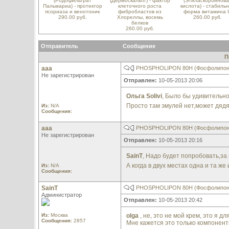
(Родофильтрат
(Дермоскальпт) - фактор
(Этиласкорбинова
Пальмариа) - протектор
клеточного роста
кислота) - стабиль
псориаза и венотоник
фибробластов из
форма витамина 
290.00 руб.
Хлореллы, восемь
260.00 руб.
белков
260.00 руб.
Отправитель
Сообщение
П
aaa
PHOSPHOLIPON 80H (Фосфолипон
Не зарегистрирован
Отправлен:
10-05-2013 20:06
Ольга Solivi
, Было бы удивительно
Просто там эмулей нет,может дядя
Из:
N/A
Сообщения:
aaa
PHOSPHOLIPON 80H (Фосфолипон
Не зарегистрирован
Отправлен:
10-05-2013 20:16
SainT
, Надо будет попробовать,за 
А когда в двух местах одна и та ж
Из:
N/A
Сообщения:
SainT
PHOSPHOLIPON 80H (Фосфолипон
Администратор
Отправлен:
10-05-2013 20:42
Из:
Москва
olga
, не, это не мой крем, это я дл
Сообщения:
2857
Мне кажется это только компоненты