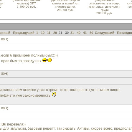
я
(Этиласкорбиновая
(Деглизом) - защита
(Фермискин) -
ная
кислота) ОПТ
клеток и тканей от
эластичность и тонус
си
С
7,490.00 руб.
гликирования.
кожи лица, декольте и
ст
290.00 руб.
груди
290.00 руб.
ервый
Предыдущий
1 - 10
11 - 20
21 - 30
31 - 40
41 - 50
Следующий
Последн
 80H)
,если б пром.крем полным был:))))
 прав был по поводу них
 80H)
исключением активов у вас в креме те же компоненты,что в моем линке.
е инфа-это уже закономерность
 80H)
я
Bu
перевела))
 для эмульсии, базовый рецепт, так сказать. Активы, скорее всего, предпола