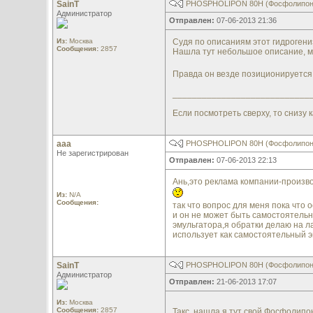
SainT
PHOSPHOLIPON 80H (Фосфолипон
Администратор
Отправлен:
07-06-2013 21:36
Из:
Москва
Судя по описаниям этот гидроген
Сообщения:
2857
Нашла тут небольшое описание, 
Правда он везде позиционируется к
____________________________
Если посмотреть сверху, то снизу к
aaa
PHOSPHOLIPON 80H (Фосфолипон
Не зарегистрирован
Отправлен:
07-06-2013 22:13
Ань,это реклама компании-произво
Из:
N/A
Сообщения:
так что вопрос для меня пока что
и он не может быть самостоятельн
эмульгатора,я обратки делаю на л
использует как самостоятельный э
SainT
PHOSPHOLIPON 80H (Фосфолипон
Администратор
Отправлен:
21-06-2013 17:07
Из:
Москва
Сообщения:
2857
Такс, нашла я тут свой Фосфолипо