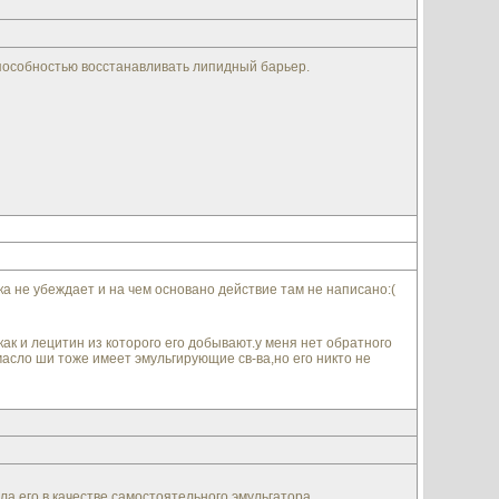
способностью восстанавливать липидный барьер.
а не убеждает и на чем основано действие там не написано:(
к и лецитин из которого его добывают.у меня нет обратного
асло ши тоже имеет эмульгирующие св-ва,но его никто не
ла его в качестве самостоятельного эмульгатора.