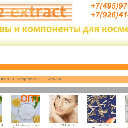
PON 80H (Фосфолипон 80H) -- Страница 3
cid
3-o-Ethyl ascorbic acid
DEGLYSOME®
FERMISKIN®
S