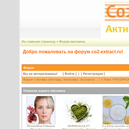
На главную страницу
»
Форум магазина
Добро пожаловать на форум co2-extract.ru!
Форум
Вы не авторизованы! [
Войти
] | [
Регистрация
]
Форум
»
Активы (пептиды, липосомы, экстракты …)
» Тема: PHOSPHOLI
Новинки нашего магазина
Rhodofiltrat Palmaria
DERMOSCULPT
3-o-Ethyl ascorbic a