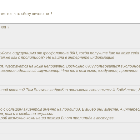
_______________________
ажется, что сбоку ничего нет!
 80H)
луйста ощущениями от фосфолипона 80Н, когда получите Как на коже себя
кая же как с пролипидом? Не нашла в интернете информацию
я, чувствуется на коже неприятно. Возможно буду пользоваться в холодное
наверное идеальный эмульгатор. Что то в нем есть, воздушное, приятное.
липид читали? Там Bu очень подробно описывала свои опыты И Solivi тоже, 
но с большим акцентом именно на пролипид. В видео они вместе. А интер
, так и в создании эмульсии.
арой возможно кожи наши похожи Bu от пролипида в восторге.