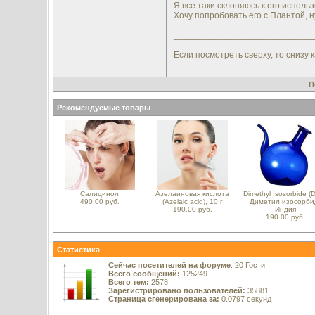
Я все таки склоняюсь к его исполь
Хочу попробовать его с Плантой, н
____________________________
Если посмотреть сверху, то снизу к
П
Рекомендуемые товары
Салицинол
Азелаиновая кислота
Dimethyl Isosorbide (D
490.00 руб.
(Azelaic acid), 10 г
Диметил изосорби
190.00 руб.
Индия
190.00 руб.
Статистика
Сейчас посетителей на форуме
: 20 Гости
Всего сообщений:
125249
Всего тем:
2578
Зарегистрировано пользователей:
35881
Страница сгенерирована за:
0.0797 секунд