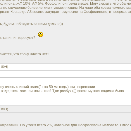
липона. ЖФ 10%, АФ 5%, Фосфолипон грела в воде. Могу сказать, что оба кре
 а по ощущению более легким и увлажняющим. На лице оба крема немного ма
ервант Косгард с АЗ весомо загущает эмульсию на Фосфолипоне, в процессе э
ть, будем наблюдать за ними дальше))
очетания интересуют?
_______________________
ажется, что сбоку ничего нет!
 80H)
у очень хлипкий гелик(1г на 50 мл воды)при нагревании.
 воде,стоял час при комнатной Т,не разбух:(((просто мутная водичка была.
 80H)
нагревании. Но у тебя всего 2%, наверное для Фосфолипона маловато. Плюс 