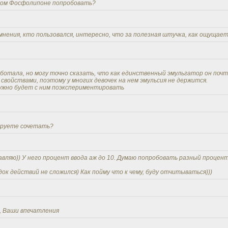
ном Фосфолипоне попробовать?
 мнения, кто пользовался, интересно, что за полезная штучка, как ощущает
работала, но могу точно сказать, что как единственный эмульгатор он по
 свойствами, поэтому у многих девочек на нем эмульсия не держится.
нужно будет с ним поэкспериментировать
нируете сочетать?
авляю)) У него процент ввода аж до 10. Думаю попробовать разный процент
док действий не сложился) Как пойму что к чему, буду отчитываться)))
, Ваши впечатления