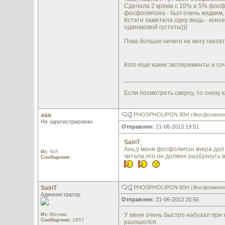
Сделала 2 крема с 10% и 5% фосфо
фосфолипона - был очень жидким,
Кстати заметила одну вещь - конс
одинаковой густоты)))
Пока больше ничего не могу сказа
Кого еще какие эксперименты и с
____________________________
Если посмотреть сверху, то снизу к
aaa
PHOSPHOLIPON 80H (Фосфолипон
Не зарегистрирован
Отправлен:
21-06-2013 19:51
SainT
,
Ань,у меня фосфолипон вчера дал н
Из:
N/A
читала,что он должен разбухнуть в
Сообщения:
SainT
PHOSPHOLIPON 80H (Фосфолипон
Администратор
Отправлен:
21-06-2013 20:56
Из:
Москва
У меня очень быстро набухал при 
Сообщения:
2857
разошелся.