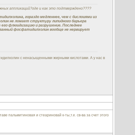
ных аппликаций?где и как это подтверждено????
дилхолина, гораздо медленнее, чем с бислоиями из
лин не ломает структуру липидного барьера
 его флюидизацию и разрушение. Последнее
ованный фосфатидилхолин вообще не нервирует
тидилхолин с ненасыщенными жирными кислотами. А у нас в
аве пальмитиновая и стеариновай к-ты,т.е. св-ва за счет этого