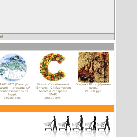
ий
LAGUM™ (Солагум,
Vitamin C стабильный
Dragon's Blood (Дракона
агам) - натуральный
(Витамин C) Magnesium
кровь)
леобразователь от
Ascorbyl Phosphate
260.00 руб.
Seppic
(MAP)
260.00 руб.
160.00 руб.