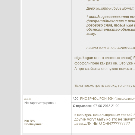
Цитата:
Девочки,кто-нибудь може
* липиды рогового слоя с
фосфатидилхолина с нен
рогового слоя, тогда уж
обстоятельство объясняе
кожу.
нашла вот это,и зачем на
olga kagan
много сложных слов)))
фосфолипоне как раз он. Это уже
А про свойства его нужно поискат
____________________________
Если посмотреть сверху, то снизу к
aaa
PHOSPHOLIPON 80H (Фосфолипон
Не зарегистрирован
Отправлен:
07-06-2013 21:20
в негидро- ненасыщенных связей бо
другие могут быть,но это не значит
Из:
N/A
девы,ДЛЯ ЧЕГО ОНИ?????????
Сообщения: