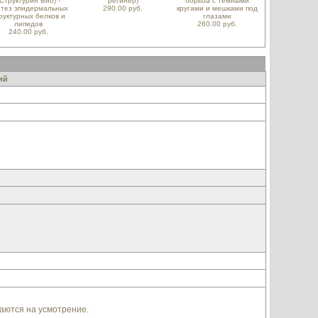
(Структурин Био) -
регинер)
борьба с темными
нтез эпидермальных
290.00 руб.
кругами и мешками под
руктурных белков и
глазами
липидов
260.00 руб.
240.00 руб.
ий
гаются на усмотрение.