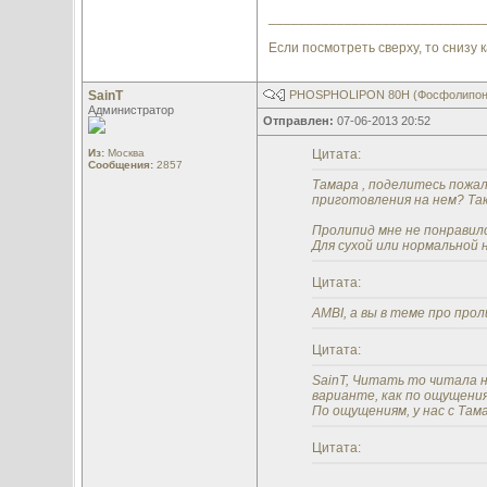
____________________________
Если посмотреть сверху, то снизу к
SainT
PHOSPHOLIPON 80H (Фосфолипон
Администратор
Отправлен:
07-06-2013 20:52
Из:
Москва
Цитата:
Сообщения:
2857
Тамара , поделитесь пожа
приготовления на нем? Та
Пролипид мне не понравилс
Для сухой или нормальной 
Цитата:
AMBI, а вы в теме про про
Цитата:
SainT, Читать то читала 
варианте, как по ощущениям
По ощущениям, у нас с Там
Цитата: