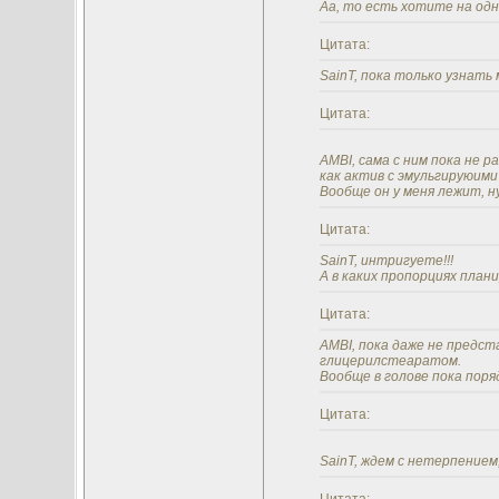
Аа, то есть хотите на од
Цитата:
SainT, пока только узнать
Цитата:
AMBI, сама с ним пока не 
как актив с эмульгируюими
Вообще он у меня лежит, 
Цитата:
SainT, интригуете!!!
А в каких пропорциях пла
Цитата:
AMBI, пока даже не предст
глицерилстеаратом.
Вообще в голове пока поря
Цитата:
SainT, ждем с нетерпением