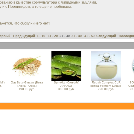
зованию в качестве соэмульгатора с липидными эмулями.
у и с Пролипидом, а то еще не пробовала.
_______________________
ажется, что сбоку ничего нет!
ервый
Предыдущий
1 - 10
11 - 20
21 - 30
31 - 40
41 - 50
Следующий
Последн
MI),
Oat Beta-Glucan (Бета
Syn-Ake (Син-эйк)
Repair Complex CLR
SO
д,
Глюкан Овса)
АНАЛОГ
(Bifida Ferment Lysate)
Сол
190.00 руб.
380.00 руб.
290.00 руб.
ге