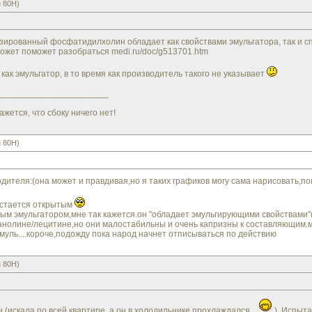
 80H)
изированный фосфатидилхолин обладает как свойствами эмульгатора, так и 
может поможет разобраться
medi.ru/doc/g513701.htm
ак эмульгатор, в то время как производитель такого не указывает
_______________________
ажется, что сбоку ничего нет!
 80H)
дителя:(она может и правдивая,но я таких графиков могу сама нарисовать,пок
 остается открытым
ым эмульгатором,мне так кажется.он "обладает эмульгирующими свойствами"ка
анолине/лецитине,но они малостабильны и очень капризны к составляющим.м
муль....короче,подожду пока народ начнет отписываться по действию
 80H)
н (искала по всей квартире, а он в холодильнике прохлаждался
). Испыта