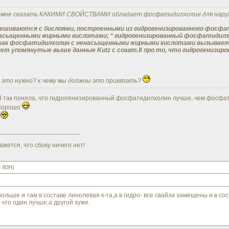
т мне сказать КАКИМИ СВОЙСТВАМИ обладает фосфатидилхолин для наруж
мешиваются с бислоями, построенными из гидрогенизированного фосфати
асыщенными жирными кислотами; * гидрогенизированный фосфатидилхо
е как фосфатидилхолин с ненасыщенными жирными кислотами вызывает
т упомянутые выше данные Kutz с соавт.8 про то, что гидрогенизир
м это нужно? к чему мы должны это привязать?
 Я так поняла, что гидрогенизированный фосфатидилхолин лучше, чем фосфа
 хорошо
ь
_______________________
ажется, что сбоку ничего нет!
 80H)
льше и там в составе линолевая к-та,а в гидро- все свайзи замещены и в сост
 что один лучше,а другой хуже.