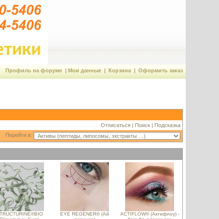
Профиль на форуме
|
Мои данные
|
Корзина
|
Оформить заказ
Отписаться
|
Поиск
|
Подсказка
Перейти в:
TRUCTURINE®BIO
EYE REGENER® (Ай
ACTIFLOW® (Актифлоу) -