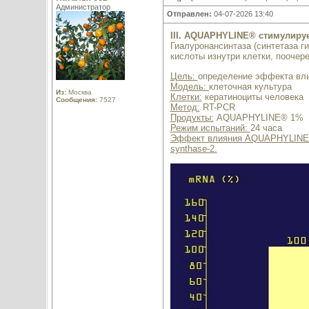
Администратор
Отправлен:
04-07-2026 13:40
III. AQUAPHYLINE® стимулирует
Гиалуронансинтаза (синтетаза 
кислоты изнутри клетки, поочер
Цель:
определение эффекта вл
Модель:
клеточная культура
Из:
Москва
Клетки:
кератиноциты человека
Сообщения:
7527
Метод:
RT-PCR
Продукты:
AQUAPHYLINE® 1%
Режим испытаний:
24 часа
Эффект влияния AQUAPHYLINE® 
synthase-2.