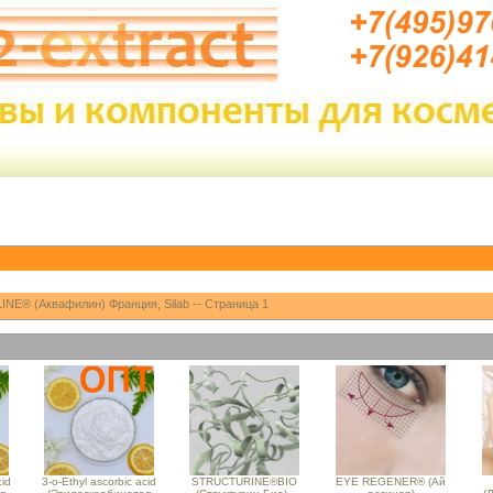
NE® (Аквафилин) Франция, Silab -- Страница 1
cid
3-o-Ethyl ascorbic acid
STRUCTURINE®BIO
EYE REGENER® (Ай