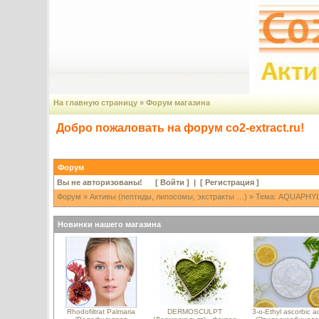
На главную страницу
»
Форум магазина
Добро пожаловать на форум co2-extract.ru!
Форум
Вы не авторизованы! [
Войти
] | [
Регистрация
]
Форум
»
Активы (пептиды, липосомы, экстракты …)
» Тема: AQUAPHYLI
Новинки нашего магазина
Rhodofiltrat Palmaria
DERMOSCULPT
3-o-Ethyl ascorbic a