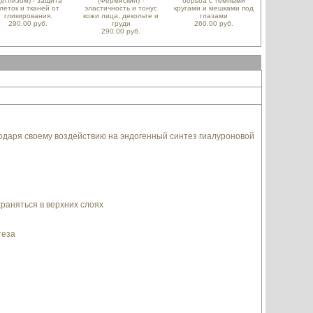
Деглизом) - защита
(Фермискин) -
борьба с темными
леток и тканей от
эластичность и тонус
кругами и мешками под
гликирования.
кожи лица, декольте и
глазами
290.00 руб.
груди
260.00 руб.
290.00 руб.
аря своему воздействию на эндогенный синтез гиалуроновой
раняться в верхних слоях
теза