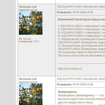
Наталья со2
AQUAPHYLINE® (Аквафилин) Франци
Администратор
Отправлен:
04-07-2026 13:34
Компанией Силаб были предста
I. AQUAPHYLINE® стимулирует син
II. AQUAPHYLINE® стимулирует синт
III. AQUAPHYLINE® стимулирует си
IV. AQUAPHYLINE® стимулирует с
Из:
Москва
V. Определение незамедлительно
Сообщения:
7527
AQUAPHYLINE® (Измерение гидрат
VI. Определение долговременной 
AQUAPHYLINE® (Измерение гидрат
VII. Изу4ение свойств AQUAPHYL
Частично испытния мы выложим н
____________________________
http://co2-extract.ru
Наталья со2
AQUAPHYLINE® (Аквафилин) Франци
Администратор
Отправлен:
04-07-2026 13:36
Аквапорины
Аквапорины (аквапарины) — это
высокоскоростные молекулярные
другие вещества и ионы.