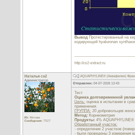
Вывод
Протестированный на к
кодирующей hyaluronan synthase
____________________________
http://co2-extract.ru
Наталья со2
AQUAPHYLINE® (Аквафилин) Франци
Администратор
Отправлен:
04-07-2026 13:43
Тест
Оценка долговременной увл
Цель:
оценка в испытании в сра
применения.
ГРУППА:
20 добровольцев женск
Метод:
Корнеометрия
Из:
Москва
Продукты:
4% AQUAPHYLINE® в
Сообщения:
7527
Обработанный участок:
- определение 2 участков (поверх
- были проведены 3 измерения к