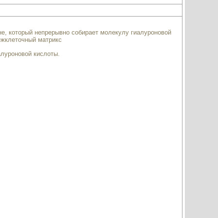
не, который непрерывно собирает молекулу гиалуроновой
ежклеточный матрикс
луроновой кислоты.