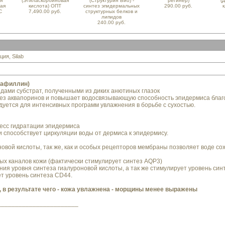
я
(Этиласкорбиновая
(Структурин Био) -
регинер)
(
ная
кислота) ОПТ
синтез эпидермальных
290.00 руб.
к
С
7,490.00 руб.
структурных белков и
липидов
240.00 руб.
я, Silab
вафиллин)
дами субстрат, полученными из диких анютиных глазок
 аквапоринов и повышает водосвязывающую способность эпидермиса благод
ется для интенсивных программ увлажнения в борьбе с сухостью.
есс гидратации эпидермиса
и способствует циркуляции воды от дермиса к эпидермису.
овой кислоты, так же, как и особых рецепторов мембраны позволяет воде сох
ых каналов кожи (фактически стимулирует синтез AQP3)
ния уровня синтеза гиалуроновой кислоты, а так же стимулирует уровень син
ет уровень синтеза CD44.
, в результате чего - кожа увлажнена - морщины менее выражены
_______________________