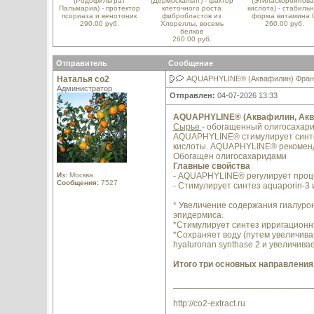
(Родофильтрат
(Дермоскальпт) - фактор
(Этиласкорбинова
Пальмариа) - протектор
клеточного роста
кислота) - стабиль
псориаза и венотоник
фибробластов из
форма витамина 
290.00 руб.
Хлореллы, восемь
260.00 руб.
белков
260.00 руб.
Отправитель
Сообщение
Наталья со2
AQUAPHYLINE® (Аквафилин) Франци
Администратор
Отправлен:
04-07-2026 13:33
AQUAPHYLINE® (Аквафилин, Ак
Сырье
- обогащенный олигосахари
AQUAPHYLINE® стимулирует синтез
кислоты. AQUAPHYLINE® рекоменду
Обогащен олигосахаридами
Главные свойства
Из:
Москва
- AQUAPHYLINE® регулирует проц
Сообщения:
7527
- Стимулирует синтез aquaporin-3 
* Увеличение содержания гиалурон
эпидермиса.
*Стимулирует синтез ирригационн
*Сохраняет воду (путем увеличива
hyaluronan synthase 2 и увеличива
Итого три основных направления
____________________________
http://co2-extract.ru