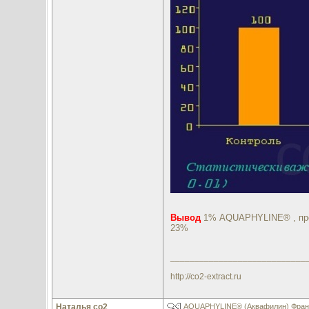
Вывод
1% AQUAPHYLINE® , проте
23%
____________________________
http://co2-extract.ru
Наталья со2
AQUAPHYLINE® (Аквафилин) Франци