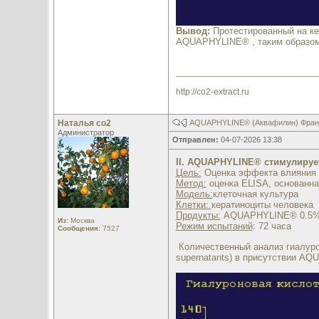
Вывод:
Протестированный на к
AQUAPHYLINE® , таким образом,
____________________________
http://co2-extract.ru
Наталья со2
AQUAPHYLINE® (Аквафилин) Франци
Администратор
Отправлен:
04-07-2026 13:38
II. AQUAPHYLINE® стимулируе
Цель:
Оценка эффекта влияния 
Метод:
оценка ELISA, основанна
Модель:
клеточная культура
Клетки:
кератиноциты человека
Продукты:
AQUAPHYLINE® 0.5%
Из:
Москва
Режим испытаний
: 72 часа
Сообщения:
7527
Количественный анализ гиалурон
supernatants) в присутствии A