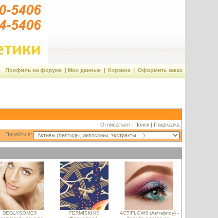
Профиль на форуме
|
Мои данные
|
Корзина
|
Оформить заказ
Отписаться
|
Поиск
|
Подсказка
Перейти в:
DEGLYSOME®
FERMISKIN®
ACTIFLOW® (Актифлоу) -