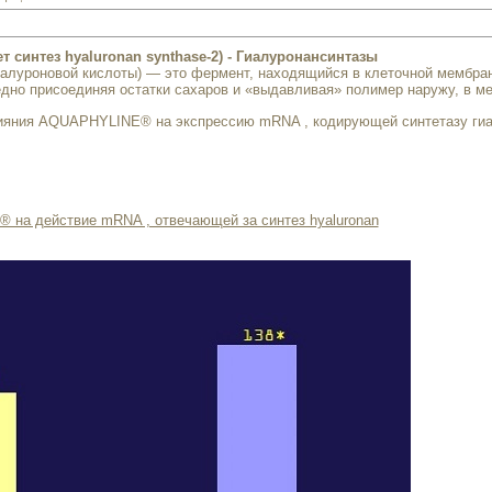
 синтез hyaluronan synthase-2) - Гиалуронансинтазы
гиалуроновой кислоты) — это фермент, находящийся в клеточной мембра
едно присоединяя остатки сахаров и «выдавливая» полимер наружу, в м
ияния AQUAPHYLINE® на экспрессию mRNA , кодирующей синтетазу гиа
на действие mRNA , отвечающей за синтез hyaluronan