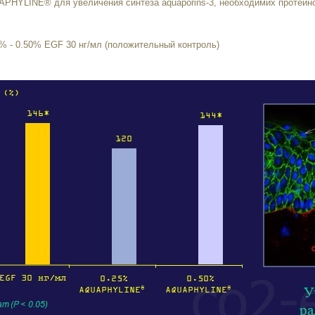
PHYLINE® для увеличения синтеза aquaporins-3, необходимих протеино
- 0.50% EGF 30 нг/мл (положительный контроль)