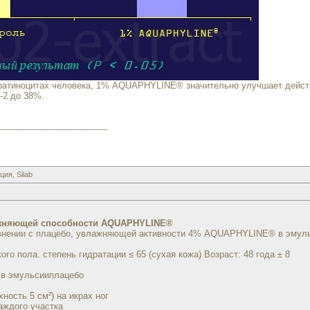
ератиноцитах человека, 1% AQUAPHYLINE® значительно улучшает дейс
-2 до 38%.
_______________________
я, Silab
ажняющей способности AQUAPHYLINE®
внении с плацебо, увлажняющей активности 4% AQUAPHYLINE® в эмуль
ого пола.
степень гидратации ≤ 65 (сухая кожа) Возраст: 48 года ± 8
 эмульсииплацебо
ность 5 см²) на икрах ног
аждого участка