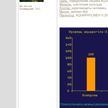
Цель:
определение обьема AQUA
Модель:
клеточная культура
Из:
Москва
Клетки:
кератиноциты человека
Сообщения:
7527
Метод:
western blot
Продукты:
AQUAPHYLINE® 0.25% 