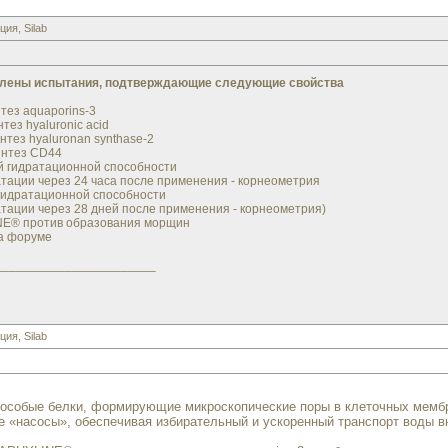
я, Silab
влены испытания, подтверждающие следующие свойства
тез aquaporins-3
ез hyaluronic acid
нтез hyaluronan synthase-2
интез CD44
й гидратационной способности
ации через 24 часа после применения - корнеометрия
гидратационной способности
ации через 28 дней после применения - корнеометрия)
INE® против образования морщин
а форуме
_______________________
я, Silab
 особые белки, формирующие микроскопические поры в клеточных мембр
 «насосы», обеспечивая избирательный и ускоренный транспорт воды вн