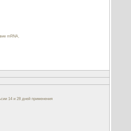
твие mRNA,
сии 14 и 28 дней применения