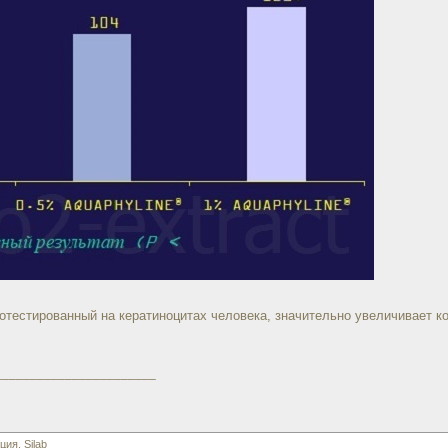
стированный на кератиноцитах человека, значительно увеличивает колич
_______________________
я, Silab