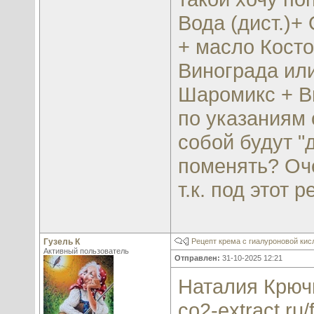
Вода (дист.)+
+ масло Кост
Винограда ил
Шаромикс + В
по указаниям 
собой будут "
поменять? Оче
т.к. под этот 
Гузель К
Рецепт крема с гиалуроновой кис
Активный пользователь
Отправлен:
31-10-2025 12:21
Наталия Крючк
co2-extract.ru