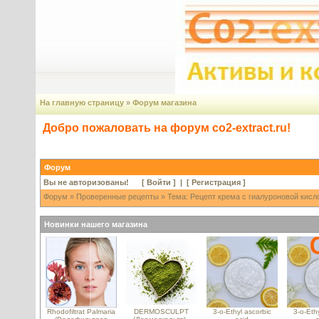
На главную страницу
»
Форум магазина
Добро пожаловать на форум co2-extract.ru!
Форум
Вы не авторизованы! [
Войти
] | [
Регистрация
]
Форум
»
Проверенные рецепты
» Тема: Рецепт крема с гиалуроновой кисло
Новинки нашего магазина
Rhodofiltrat Palmaria
DERMOSCULPT
3-o-Ethyl ascorbic
3-o-Ethy