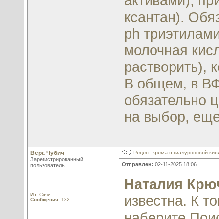
активами), пр
ксантан). Обя
ph триэтилам
молочная кисл
растворить), 
В общем, в ВФ
обязательно 
на выбор, еще
Вера Чубич
Рецепт крема с гиалуроновой кис
Зарегистрированный
Отправлен:
02-11-2025 18:06
пользователь
Наталия Крю
Из:
Сочи
известна. К то
Сообщения:
132
наберите Поис