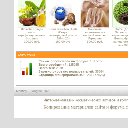
Жожоба Голден
Snail secretion filtrate
Мочевина
Кофе (Ар
масло
(Секрет
косметическая
Зеленого
нерафинированное,
виноградной улитки
высокой очистки,
нерафинир
Израиль
98%), 20 г
Германия
Великобр
190.00 руб.
180.00 руб.
190.00 руб.
холодного
170.00
Статистика
Сейчас посетителей на форуме
: 13 Гости
Всего сообщений:
125255
Всего тем:
2578
Зарегистрировано пользователей:
35884
Страница сгенерирована за:
0.2341 секунд
Monday 10 August, 2026
Интернет-магазин косметических активов и ком
Копирование материалов сайта и форума co2-