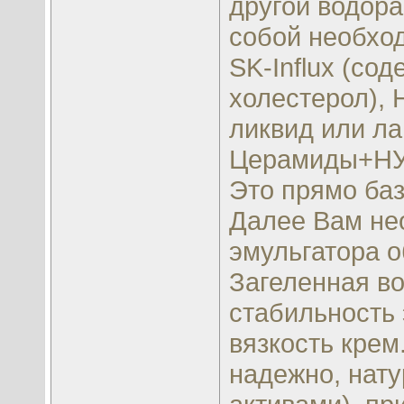
другой водора
собой необхо
SK-Influx (со
холестерол), 
ликвид или ла
Церамиды+НУФ
Это прямо баз
Далее Вам не
эмульгатора о
Загеленная в
стабильность 
вязкость крем
надежно, нат