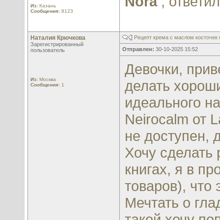
Nora
, ответи
Из:
Казань
Сообщения:
8123
Наталия Крючкова
Рецепт крема с маслом косточек
Зарегистрированный
Отправлен:
30-10-2025 15:52
пользователь
Девочки, прив
Из:
Москва
делать хороши
Сообщения:
1
идеального на
Neirocalm от 
не доступен, 
Хочу сделать 
книгах, я в п
товаров), что
Мечтать о гла
такой хочу по