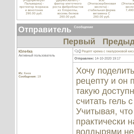
(Родофильтрат
(Дермоскальпт) -
acid
a
Пальмариа) -
фактор клеточного
(Этиласкорбиновая
(Этилас
протектор псориаза
роста фибробластов
кислота) -
кисло
и венотоник
из Хлореллы,
стабильная форма
7,490
290.00 руб.
восемь белков
витамина С
260.00 руб.
260.00 руб.
Отправитель
Сообщение
Первый
Преды
Юле4ка
Рецепт крема с гиалуроновой кис
Активный пользователь
Отправлен:
14-10-2020 19:17
Хочу поделить
Из:
Киев
Сообщения:
19
рецепту и он 
такую доступн
считать гель 
Учитывая, что
практически н
волдырями не 