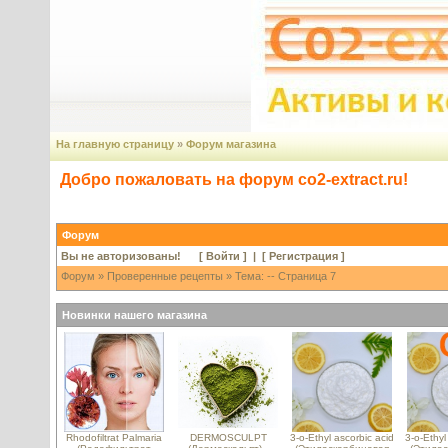
На главную страницу
»
Форум магазина
Добро пожаловать на форум co2-extract.ru!
Форум
Вы не авторизованы! [
Войти
] | [
Регистрация
]
Форум
»
Проверенные рецепты
» Тема: -- Страница 7
Новинки нашего магазина
Rhodofiltrat Palmaria
DERMOSCULPT
3-o-Ethyl ascorbic acid
3-o-Ethyl