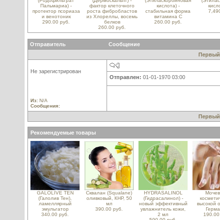
(Родофильтрат
(Дермоскальпт) -
(Этиласкорбиновая
(Этила
Пальмариа) -
фактор клеточного
кислота) -
кисл
протектор псориаза
роста фибробластов
стабильная форма
7,49
и венотоник
из Хлореллы, восемь
витамина С
290.00 руб.
белков
260.00 руб.
260.00 руб.
Отправитель
Сообщение
Первый
Не зарегистрирован
Отправлен:
01-01-1970 03:00
Из:
N/A
Сообщения:
Первый
Рекомендуемые товары
GALOLIVE TEN
Сквалан (Squalane)
HYDRASALINOL
Мочев
(Галолив Тен),
оливковый, КНР, 50
(Гидрасалинол) -
космети
ламеллярный
мл
новый эффективный
высокой о
эмульгатор
390.00 руб.
увлажнитель кожи,
Герма
340.00 руб.
2 мл
190.00
590.00 руб.