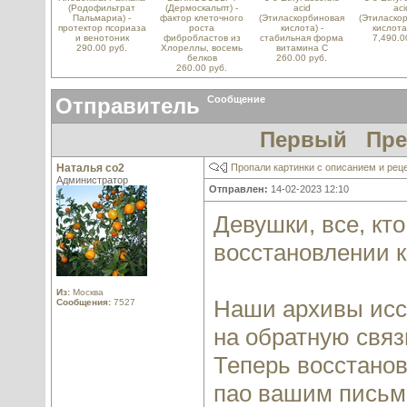
(Родофильтрат
(Дермоскальпт) -
acid
aci
Пальмариа) -
фактор клеточного
(Этиласкорбиновая
(Этиласко
протектор псориаза
роста
кислота) -
кислота
и венотоник
фибробластов из
стабильная форма
7,490.0
290.00 руб.
Хлореллы, восемь
витамина С
белков
260.00 руб.
260.00 руб.
Отправитель
Сообщение
Первый
Пр
Наталья со2
Пропали картинки с описанием и рец
Администратор
Отправлен:
14-02-2023 12:10
Девушки, все, кт
восстановлении к
Из:
Москва
Наши архивы исся
Сообщения:
7527
на обратную связь,
Теперь восстанов
пао вашим письм