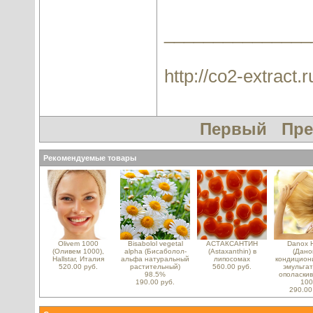
_______________
http://co2-extract.r
Первый
Пр
Рекомендуемые товары
Olivem 1000
Bisabolol vegetal
АСТАКСАНТИН
Danox 
(Оливем 1000),
alpha (Бисаболол-
(Astaxanthin) в
(Данок
Hallstar, Италия
альфа натуральный
липосомах
кондицио
520.00 руб.
растительный)
560.00 руб.
эмульгат
98.5%
ополаскив
190.00 руб.
100
290.00