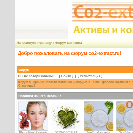
На главную страницу
»
Форум магазина
Добро пожаловать на форум co2-extract.ru!
Форум
Вы не авторизованы! [
Войти
] | [
Регистрация
]
Форум
»
Горячие новости магазина и форума
» Тема: Пропали картинки с 
Страница 3
Новинки нашего магазина
Rhodofiltrat Palmaria
DERMOSCULPT
3-o-Ethyl ascorbic
3-o-Ethyl 