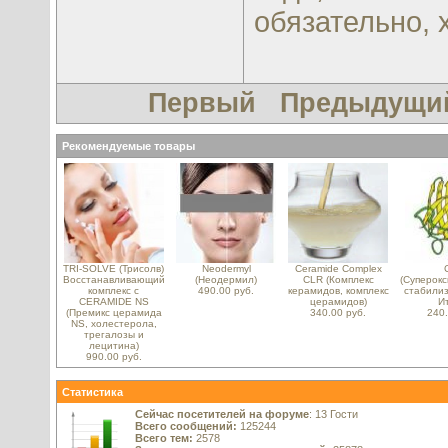
обязательно, 
Первый
Предыдущи
Рекомендуемые товары
TRI-SOLVE (Трисолв)
Neodermyl
Ceramide Complex
Восстанавливающий
(Неодермил)
CLR (Комплекс
(Суперок
комплекс с
490.00 руб.
керамидов, комплекс
стабилиз
CERAMIDE NS
церамидов)
И
(Премикс церамида
340.00 руб.
240.
NS, холестерола,
трегалозы и
лецитина)
990.00 руб.
Статистика
Сейчас посетителей на форуме
: 13 Гости
Всего сообщений:
125244
Всего тем:
2578