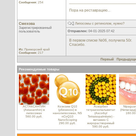
_______________________________
Сообщения:
254
Пора на реставрацию...
Смехова
Липосомы с ретинолом, нужно?
Зарегистрированный
Отправлен:
04-01-2025 07:42
пользователь
В первом списке №06, получила 50г.
Спасибо.
Из:
Приморский край
Сообщения:
217
Первый
Предыдущ
Рекомендуемые товары
АСТАКСАНТИН
Коэнзим Q10
Аскорбил
Nipagua
(Astaxanthin) в
(убихинон) в
тетраизопальмитат
(Нипагард),
липосомах
нанолипосомах, NS
(Ascorbyl
160.00
560.00 руб.
nCoQ10
Tetraisopalmitate) -
NanoScoping
витамин С
290.00 руб.
жирорастворимый
590.00 руб.