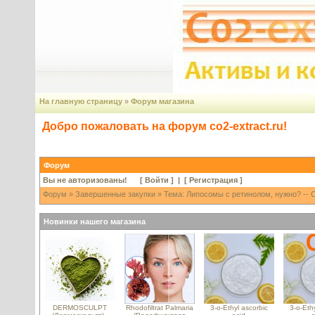
На главную страницу
»
Форум магазина
Добро пожаловать на форум co2-extract.ru!
Форум
Вы не авторизованы! [
Войти
] | [
Регистрация
]
Форум
»
Завершенные закупки
» Тема: Липосомы с ретинолом, нужно? -- 
Новинки нашего магазина
DERMOSCULPT
Rhodofiltrat Palmaria
3-o-Ethyl ascorbic
3-o-Ethy