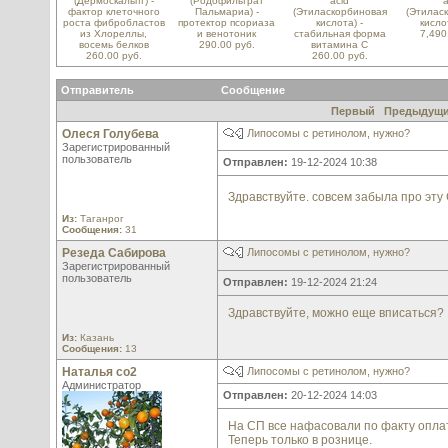
(Дермоскальпт) -
(Родофильтрат
acid
a
фактор клеточного
Пальмариа) -
(Этиласкорбиновая
(Этилас
роста фибробластов
протектор псориаза
кислота) -
кисло
из Хлореллы,
и венотоник
стабильная форма
7,490
восемь белков
290.00 руб.
витамина С
260.00 руб.
260.00 руб.
Отправитель
Сообщение
Первый
Предыдущ
Олеся Голубева
Липосомы с ретинолом, нужно?
Зарегистрированный
пользователь
Отправлен:
19-12-2024 10:38
Здравствуйте. совсем забыла про эт
Из:
Таганрог
Сообщения:
31
Резеда Сабирова
Липосомы с ретинолом, нужно?
Зарегистрированный
пользователь
Отправлен:
19-12-2024 21:24
Здравствуйте, можно еще вписаться?
Из:
Казань
Сообщения:
13
Наталья со2
Липосомы с ретинолом, нужно?
Администратор
Отправлен:
20-12-2024 14:03
На СП все нафасовали по факту оплаты
Теперь только в рознице.