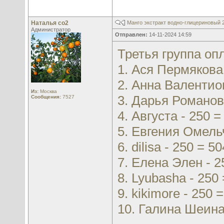
Наталья со2
Манго экстракт водно-глицериновый
Администратор
Отправлен:
14-11-2024 14:59
Третья группа оп
1. Ася Пермякова 
2. Анна Валентион
Из:
Москва
3. Дарья Романов
Сообщения:
7527
4. Августа - 250 =
5. Евгения Омельч
6. dilisa - 250 = 50
7. Елена Элен - 2
8. Lyubasha - 250 
9. kikimore - 250 
10. Галина Шеина 