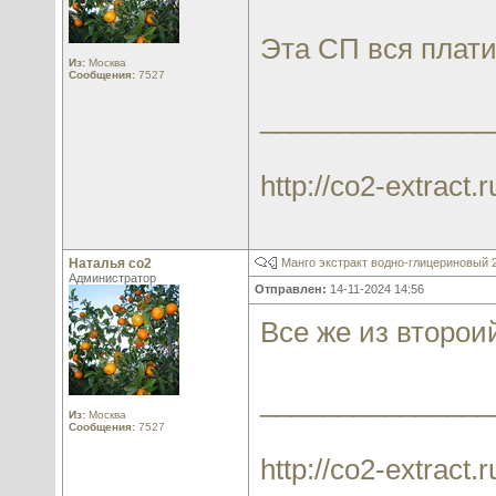
Эта СП вся плати
Из:
Москва
Сообщения:
7527
_______________
http://co2-extract.r
Наталья со2
Манго экстракт водно-глицериновый
Администратор
Отправлен:
14-11-2024 14:56
Все же из второи
_______________
Из:
Москва
Сообщения:
7527
http://co2-extract.r