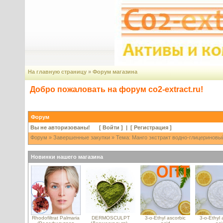
На главную страницу
»
Форум магазина
Добро пожаловать на форум co2-extract.ru!
Форум
Вы не авторизованы! [
Войти
] | [
Регистрация
]
Форум
»
Завершенные закупки
» Тема: Манго экстракт водно-глицериновы
Новинки нашего магазина
Rhodofiltrat Palmaria
DERMOSCULPT
3-o-Ethyl ascorbic
3-o-Ethyl 