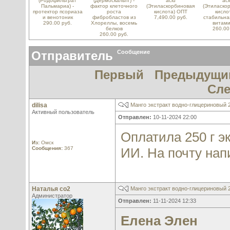
(Родофильтрат
(Дермоскальпт) -
acid
aci
Пальмариа) -
фактор клеточного
(Этиласкорбиновая
(Этиласко
протектор псориаза
роста
кислота) ОПТ
кислот
и венотоник
фибробластов из
7,490.00 руб.
стабильна
290.00 руб.
Хлореллы, восемь
витами
белков
260.00
260.00 руб.
Отправитель
Сообщение
Первый
Предыдущи
Сл
dilisa
Манго экстракт водно-глицериновый
Активный пользователь
Отправлен:
10-11-2024 22:00
Оплатила 250 г эк
Из:
Омск
Сообщения:
367
ИИ. На почту нап
Наталья со2
Манго экстракт водно-глицериновый
Администратор
Отправлен:
11-11-2024 12:33
Елена Элен