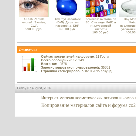
XLash Peptide
Dimethyl Isosorbide
Комплекс витаминов
Day Mois
чистый, Symrise,
(DMI), Диметил
B5, С (в виде MAP) и
Мойс
США
изосорбид, КНР
гиалуроновой
пролонгир
990.00 руб.
390.00 руб.
кислоты
увлажнени
160.00 руб.
460.00
Статистика
Сейчас посетителей на форуме
: 21 Гости
Всего сообщений:
125249
Всего тем:
2578
Зарегистрировано пользователей:
35881
Страница сгенерирована за:
0.2095 секунд
Friday 07 August, 2026
Интернет-магазин косметических активов и компо
Копирование материалов сайта и форума co2-ex