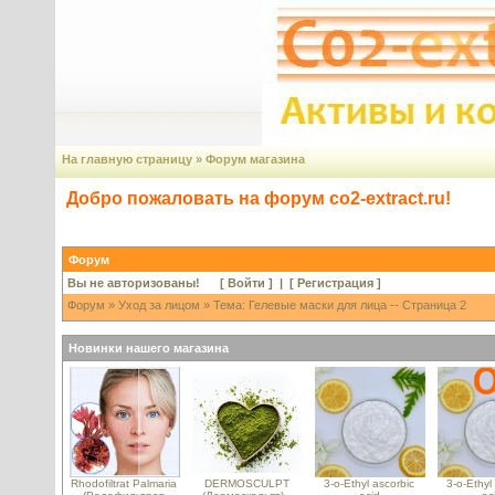
На главную страницу
»
Форум магазина
Добро пожаловать на форум co2-extract.ru!
Форум
Вы не авторизованы! [
Войти
] | [
Регистрация
]
Форум
»
Уход за лицом
» Тема: Гелевые маски для лица -- Страница 2
Новинки нашего магазина
Rhodofiltrat Palmaria
DERMOSCULPT
3-o-Ethyl ascorbic
3-o-Ethyl