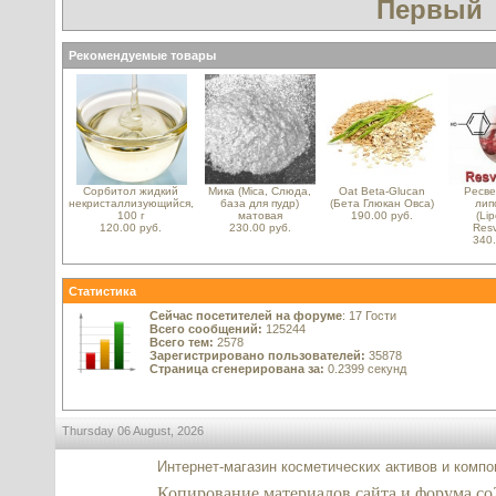
Первый
Рекомендуемые товары
Сорбитол жидкий
Мика (Mica, Слюда,
Oat Beta-Glucan
Ресве
некристаллизующийся,
база для пудр)
(Бета Глюкан Овса)
лип
100 г
матовая
190.00 руб.
(Li
120.00 руб.
230.00 руб.
Resv
340.
Статистика
Сейчас посетителей на форуме
: 17 Гости
Всего сообщений:
125244
Всего тем:
2578
Зарегистрировано пользователей:
35878
Страница сгенерирована за:
0.2399 секунд
Thursday 06 August, 2026
Интернет-магазин косметических активов и комп
Копирование материалов сайта и форума co2-e