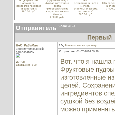
(Родофильтрат
(Дермоскальпт) -
acid
ac
Пальмариа) -
фактор клеточного
(Этиласкорбиновая
(Этиласк
протектор псориаза
роста
кислота) -
кислот
и венотоник
фибробластов из
стабильная форма
7,490.0
290.00 руб.
Хлореллы, восемь
витамина С
белков
260.00 руб.
260.00 руб.
Отправитель
Сообщение
Первый
НеОтРаЗиМая
Гелевые маски для лица
Зарегистрированный
Отправлен:
01-07-2014 09:28
пользователь
Вот, что я нашла
Из:
И/Н
Сообщения:
920
Фруктовые пудры
изготовленные из
целей. Сохранени
ингредиентов сп
сушкой без возд
можно применять 