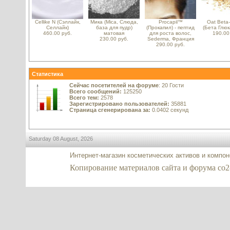
Cellike N (Сэллайк,
Мика (Mica, Слюда,
Procapil™
Oat Beta
Селлайк)
база для пудр)
(Прокапил) - пептид
(Бета Глюк
460.00 руб.
матовая
для роста волос,
190.00
230.00 руб.
Sederma, Франция
290.00 руб.
Статистика
Сейчас посетителей на форуме
: 20 Гости
Всего сообщений:
125250
Всего тем:
2578
Зарегистрировано пользователей:
35881
Страница сгенерирована за:
0.0402 секунд
Saturday 08 August, 2026
Интернет-магазин косметических активов и компо
Копирование материалов сайта и форума co2-ex