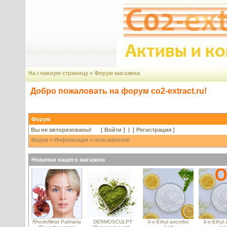
На главную страницу
»
Форум магазина
Добро пожаловать на форум co2-extract.ru!
Форум
Вы не авторизованы! [
Войти
] | [
Регистрация
]
Форум
» Информация о пользователе
Новинки нашего магазина
Rhodofiltrat Palmaria
DERMOSCULPT
3-o-Ethyl ascorbic
3-o-Ethyl 