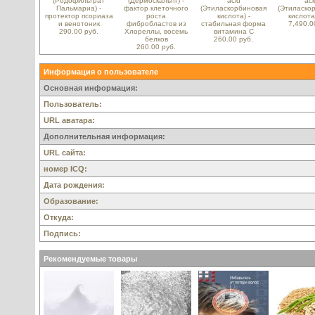
(Родофильтрат
(Дермоскальпт) -
acid
aci
Пальмариа) -
фактор клеточного
(Этиласкорбиновая
(Этиласко
протектор псориаза
роста
кислота) -
кислота
и венотоник
фибробластов из
стабильная форма
7,490.0
290.00 руб.
Хлореллы, восемь
витамина С
белков
260.00 руб.
260.00 руб.
Информация о пользователе
Основная информация:
Пользователь:
URL аватара:
Дополнительная информация:
URL сайта:
номер ICQ:
Дата рождения:
Образование:
Откуда:
Подпись:
Рекомендуемые товары