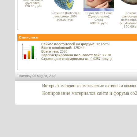
glycerides)
170.00 руб.
Ретинол (Retinol) в
Super Sterol Liquid
Компле
липосомах 10%
(Суперстерол),
фитостер
490.00 руб.
Croda
пастообра
600.00 руб.
(Phytosterol
390.00 р
Статистика
Сейчас посетителей на форуме
: 12 Гости
Всего сообщений:
125244
Всего тем:
2578
Зарегистрировано пользователей:
35878
Страница сгенерирована за:
0.0357 секунд
Thursday 06 August, 2026
Интернет-магазин косметических активов и компо
Копирование материалов сайта и форума co2-ex