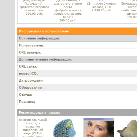
(Родофильтрат
(Дермоскальпт) -
acid
aci
Пальмариа) -
фактор клеточного
(Этиласкорбиновая
(Этиласко
протектор псориаза
роста
кислота) ОПТ
кислот
и венотоник
фибробластов из
7,490.00 руб.
стабильна
290.00 руб.
Хлореллы, восемь
витами
белков
260.00
260.00 руб.
Информация о пользователе
Основная информация:
Пользователь:
URL аватара:
Дополнительная информация:
URL сайта:
номер ICQ:
Дата рождения:
Образование:
Откуда:
Подпись:
Рекомендуемые товары
Многопрофильный
агент для
создания
мицеллярной
воды (PEG-6
caprylic/capric