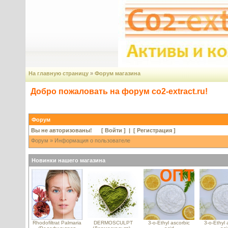
На главную страницу
»
Форум магазина
Добро пожаловать на форум co2-extract.ru!
Форум
Вы не авторизованы! [
Войти
] | [
Регистрация
]
Форум
» Информация о пользователе
Новинки нашего магазина
Rhodofiltrat Palmaria
DERMOSCULPT
3-o-Ethyl ascorbic
3-o-Ethyl 