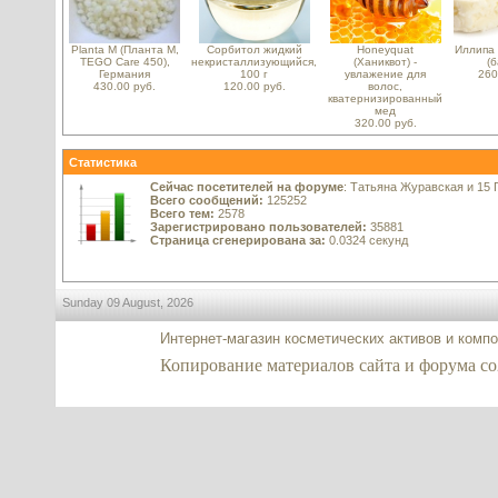
Planta M (Планта М,
Сорбитол жидкий
Honeyquat
Иллипа (
TEGO Care 450),
некристаллизующийся,
(Ханиквот) -
(б
Германия
100 г
увлажение для
260
430.00 руб.
120.00 руб.
волос,
кватернизированный
мед
320.00 руб.
Статистика
Сейчас посетителей на форуме
: Татьяна Журавская и 15 
Всего сообщений:
125252
Всего тем:
2578
Зарегистрировано пользователей:
35881
Страница сгенерирована за:
0.0324 секунд
Sunday 09 August, 2026
Интернет-магазин косметических активов и комп
Копирование материалов сайта и форума co2-e