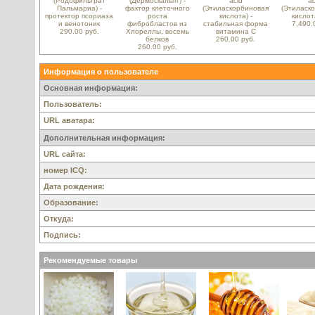
(Родофильтрат
(Дермоскальпт) -
acid
ac
Пальмариа) -
фактор клеточного
(Этиласкорбиновая
(Этиласк
протектор псориаза
роста
кислота) -
кислот
и венотоник
фибробластов из
стабильная форма
7,490.
290.00 руб.
Хлореллы, восемь
витамина С
белков
260.00 руб.
260.00 руб.
Информация о пользователе
Основная информация:
Пользователь:
URL аватара:
Дополнительная информация:
URL сайта:
номер ICQ:
Дата рождения:
Образование:
Откуда:
Подпись:
Рекомендуемые товары