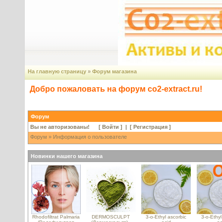
На главную страницу
»
Форум магазина
Добро пожаловать на форум co2-extract.ru!
Форум
Вы не авторизованы! [
Войти
] | [
Регистрация
]
Форум
» Информация о пользователе
Новинки нашего магазина
Rhodofiltrat Palmaria
DERMOSCULPT
3-o-Ethyl ascorbic
3-o-Ethyl