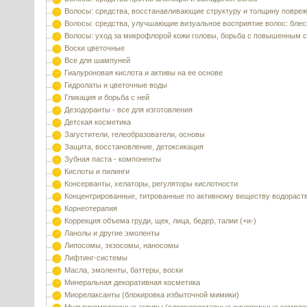
Волосы: средства, восстанавливающие структуру и толщину повре
Волосы: средства, улучшающие визуальное восприятие волос: блес
Волосы: уход за микрофлорой кожи головы, борьба с повышенным 
Воски цветочные
Все для шампуней
Гиалуроновая кислота и активы на ее основе
Гидролаты и цветочные воды
Гликация и борьба с ней
Дезодоранты - все для изготовления
Детская косметика
Загустители, гелеобразователи, основы
Защита, восстановление, детоксикация
Зубная паста - компоненты
Кислоты и пилинги
Консерванты, хелаторы, регуляторы кислотности
Концентрированные, титрованные по активному веществу водораст
Корнеотерапия
Коррекция объема груди, щек, лица, бедер, талии (+и-)
Ланолы и другие эмоленты
Липосомы, экзосомы, наносомы
Лифтинг-системы
Масла, эмоленты, баттеры, воски
Минеральная декоративная косметика
Миорелаксанты (блокировка избыточной мимики)