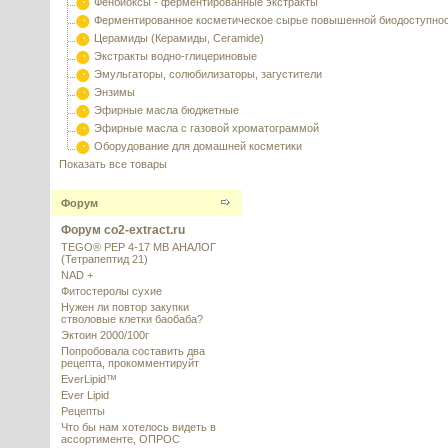
Фенбиоксы - ферментированные экстракты
Ферментированное косметическое сырье повышенной биодоступно
Церамиды (Керамиды, Ceramide)
Экстракты водно-глицериновые
Эмульгаторы, солюбилизаторы, загустители
Энзимы
Эфирные масла бюджетные
Эфирные масла с газовой хроматограммой
Оборудование для домашней косметики
Показать все товары
Форум
Форум co2-extract.ru
TEGO® PEP 4-17 MB АНАЛОГ
(Тетрапептид 21)
NAD +
Фитостеролы сухие
Нужен ли повтор закупки
стволовые клетки баобаба?
Эктоин 2000/100г
Попробовала составить два
рецепта, прокомментируйт
EverLipid™
Ever Lipid
Рецепты
Что бы нам хотелось видеть в
ассортименте, ОПРОС