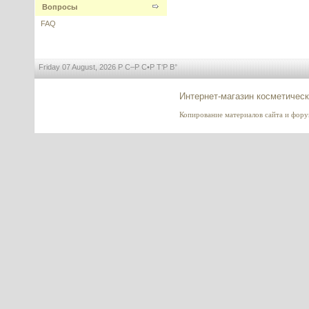
Вопросы
---------
FAQ
Friday 07 August, 2026 Р С–Р С•Р Т‘Р В°
Папаин (Papain)
Интернет-магазин косметическ
---------
Копирование материалов сайта и форума
Vitamin C стабильный (Витамин
C) Magnesium Ascorbyl
Phosphate (MAP)
---------
Сорбитол жидкий