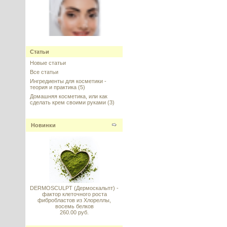
HPR - Гидроксипинаколона
Статьи
Ретиноат (Hydroxypinacolone
Retinoate)
Новые статьи
Все статьи
---------
Ингредиенты для косметики -
теория и практика
(5)
Домашняя косметика, или как
сделать крем своими руками
(3)
Новинки
Энзимный фруктовый
концентрат для шампуней
---------
DERMOSCULPT (Дермоскальпт) -
фактор клеточного роста
фибробластов из Хлореллы,
восемь белков
260.00 руб.
Ectoin (Эктоин), КНР