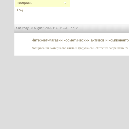
Вопросы
LEUPHASYL (Леуфасил)
FAQ
---------
Saturday 08 August, 2026 Р С–Р С•Р Т‘Р В°
Интернет-магазин косметических активов и компонент
Копирование материалов сайта и форума co2-extract.ru запрещено. © c
Syn-Ake (Син-эйк) АНАЛОГ
---------
Idealift (Идеалифт) Sederma
---------