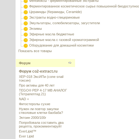
Фенбиоксы - ферментированные экстракты
Ферментированное косметическое сырье повышенной биодоступно
Церамиды (Керамиды, Ceramide)
Экстракты водно-глицериновые
Эмульгаторы, солюбилизаторы, загустители
Энзимы
Эфирные масла бюджетные
Эфирные масла с газовой хроматограммой
Оборудование для домашней косметики
Показать все товары
Форум
Форум co2-extract.ru
XEP-018 ЭксИПи (cone snail
токсин)
Про активы для 40 лет
TEGO® PEP 4-17 MB АНАЛОГ
(Тетрапептид 21)
NAD +
Фитостеролы сухие
Нужен ли повтор закупки
стволовые клетки баобаба?
Эктоин 2000/100г
Попробовала составить два
рецепта, прокомментируйт
EverLipid™
Ever Lipid