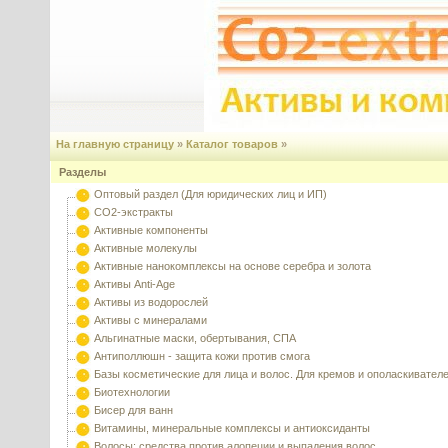
На главную страницу
»
Каталог товаров
»
Разделы
Оптовый раздел (Для юридических лиц и ИП)
CO2-экстракты
Активные компоненты
Активные молекулы
Активные нанокомплексы на основе серебра и золота
Активы Anti-Age
Активы из водорослей
Активы с минералами
Альгинатные маски, обертывания, СПА
Антиполлюшн - защита кожи против смога
Базы косметические для лица и волос. Для кремов и ополаскивател
Биотехнологии
Бисер для ванн
Витамины, минеральные комплексы и антиоксиданты
Волосы: средства против алопеции и выпадения волос