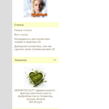
SK-Influx-Ceramide Complex
(Инфлюкс - Комплекс
Статьи
церамидов) ПОЛНЫЙ аналог, по
техпаспорту Evonik
Новые статьи
Все статьи
---------
Ингредиенты для косметики -
теория и практика
(5)
Домашняя косметика, или как
сделать крем своими руками
(3)
Новинки
BADD (bis-aminopropyl diglycol
dimaleate) - активная молекула
Olaplex для полного
восстановления структуры
волос
---------
DERMOSCULPT (Дермоскальпт) -
фактор клеточного роста
фибробластов из Хлореллы,
восемь белков
260.00 руб.