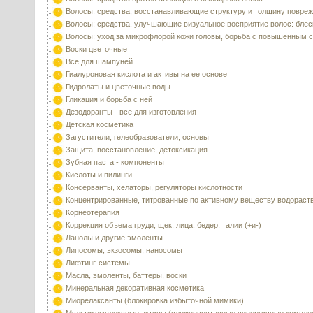
Волосы: средства, восстанавливающие структуру и толщину повре
Волосы: средства, улучшающие визуальное восприятие волос: блес
Волосы: уход за микрофлорой кожи головы, борьба с повышенным 
Воски цветочные
Все для шампуней
Гиалуроновая кислота и активы на ее основе
Гидролаты и цветочные воды
Гликация и борьба с ней
Дезодоранты - все для изготовления
Детская косметика
Загустители, гелеобразователи, основы
Защита, восстановление, детоксикация
Зубная паста - компоненты
Кислоты и пилинги
Консерванты, хелаторы, регуляторы кислотности
Концентрированные, титрованные по активному веществу водораст
Корнеотерапия
Коррекция объема груди, щек, лица, бедер, талии (+и-)
Ланолы и другие эмоленты
Липосомы, экзосомы, наносомы
Лифтинг-системы
Масла, эмоленты, баттеры, воски
Минеральная декоративная косметика
Миорелаксанты (блокировка избыточной мимики)