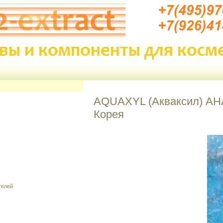
AQUAXYL (Акваксил) АН
Корея
телей