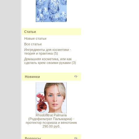
Низафтем, Низафтэм (гелевая
форма)
Статьи
Новые статьи
---------
Все статьи
Ингредиенты для косметики -
теория и практика
(5)
Домашняя косметика, или как
сделать крем своими руками
(3)
Спикула белая 99%, Sponge
Новинки
Spicule (Hydrolyzed Sponge),
Индия
---------
Rhodofiltrat Palmaria
(Родофильтрат Пальмариа) -
протектор псориаза и венотоник
290.00 руб.
Мика (Mica, Слюда, база для
пудр) матовая
Вопросы