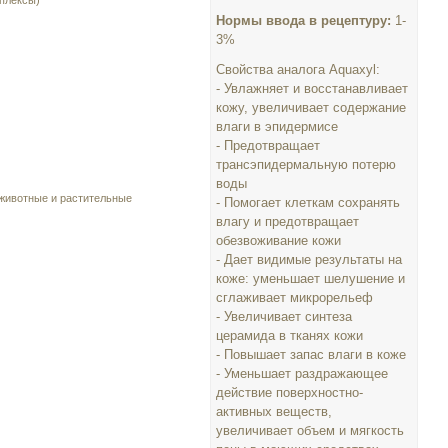
плексы)
Нормы ввода в рецептуру:
1-
3%
Свойства аналога Aquaxyl:
- Увлажняет и восстанавливает
кожу, увеличивает содержание
влаги в эпидермисе
- Предотвращает
трансэпидермальную потерю
воды
 животные и растительные
- Помогает клеткам сохранять
влагу и предотвращает
обезвоживание кожи
- Дает видимые результаты на
коже: уменьшает шелушение и
сглаживает микрорельеф
- Увеличивает синтеза
церамида в тканях кожи
- Повышает запас влаги в коже
- Уменьшает раздражающее
действие поверхностно-
активных веществ,
увеличивает объем и мягкость