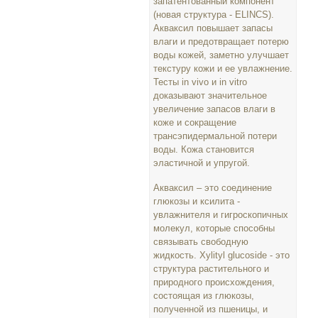
запатентованный компонент
(новая структура - ELINCS).
Акваксил повышает запасы
влаги и предотвращает потерю
воды кожей, заметно улучшает
текстуру кожи и ее увлажнение.
Тесты in vivo и in vitro
доказывают значительное
увеличение запасов влаги в
коже и сокращение
трансэпидермальной потери
воды. Кожа становится
эластичной и упругой.
Акваксил – это соединение
глюкозы и ксилита -
увлажнителя и гигроскопичных
молекул, которые способны
связывать свободную
жидкость. Xylityl glucoside - это
структура растительного и
природного происхождения,
состоящая из глюкозы,
полученной из пшеницы, и