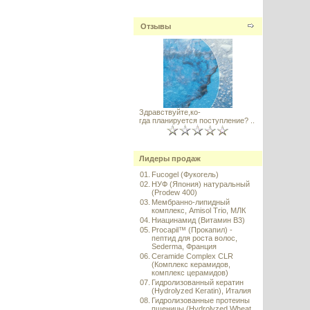
Отзывы
Здравствуйте,ко-
гда планируется поступление? ..
Лидеры продаж
01.
Fucogel (Фукогель)
02.
НУФ (Япония) натуральный
(Prodew 400)
03.
Мембранно-липидный
комплекс, Amisol Trio, МЛК
04.
Ниацинамид (Витамин B3)
05.
Procapil™ (Прокапил) -
пептид для роста волос,
Sederma, Франция
06.
Ceramide Complex CLR
(Комплекс керамидов,
комплекс церамидов)
07.
Гидролизованный кератин
(Hydrolyzed Keratin), Италия
08.
Гидролизованные протеины
пшеницы (Hydrolyzed Wheat