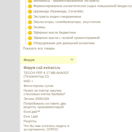
Фенбиоксы - ферментированные экстракты
Ферментированное косметическое сырье повышенной биодосту
Церамиды (Керамиды, Ceramide)
Экстракты водно-глицериновые
Эмульгаторы, солюбилизаторы, загустители
Энзимы
Эфирные масла бюджетные
Эфирные масла с газовой хроматограммой
Оборудование для домашней косметики
Показать все товары
Форум
Форум co2-extract.ru
TEGO® PEP 4-17 MB АНАЛОГ
(Тетрапептид 21)
NAD +
Фитостеролы сухие
Нужен ли повтор закупки
стволовые клетки баобаба?
Эктоин 2000/100г
Попробовала составить два
рецепта, прокомментируйт
EverLipid™
Ever Lipid
Рецепты
Что бы нам хотелось видеть в
ассортименте, ОПРОС