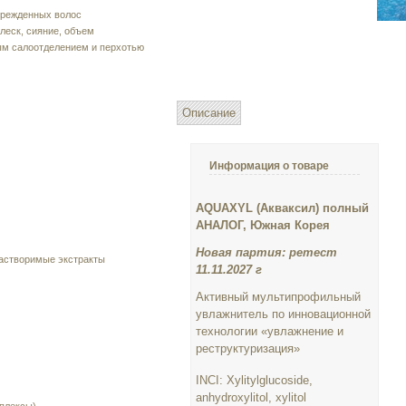
врежденных волос
леск, сияние, объем
ым салоотделением и перхотью
Описание
Информация о товаре
AQUAXYL (Акваксил) полный
АНАЛОГ, Южная Корея
Новая партия: ретест
астворимые экстракты
11.11.2027 г
Активный мультипрофильный
увлажнитель по инновационной
технологии «увлажнение и
реструктуризация»
INCI: Xylitylglucoside,
anhydroxylitol, xylitol