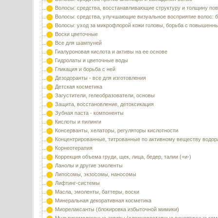
Волосы: средства, восстанавливающие структуру и толщину по
Волосы: средства, улучшающие визуальное восприятие волос: б
Волосы: уход за микрофлорой кожи головы, борьба с повышенн
Воски цветочные
Все для шампуней
Гиалуроновая кислота и активы на ее основе
Гидролаты и цветочные воды
Гликация и борьба с ней
Дезодоранты - все для изготовления
Детская косметика
Загустители, гелеобразователи, основы
Защита, восстановление, детоксикация
Зубная паста - компоненты
Кислоты и пилинги
Консерванты, хелаторы, регуляторы кислотности
Концентрированные, титрованные по активному веществу водор
Корнеотерапия
Коррекция объема груди, щек, лица, бедер, талии (+и-)
Ланолы и другие эмоленты
Липосомы, экзосомы, наносомы
Лифтинг-системы
Масла, эмоленты, баттеры, воски
Минеральная декоративная косметика
Миорелаксанты (блокировка избыточной мимики)