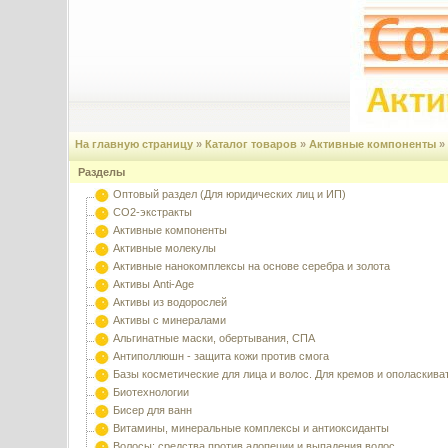
На главную страницу
»
Каталог товаров
»
Активные компоненты
»
Разделы
Оптовый раздел (Для юридических лиц и ИП)
CO2-экстракты
Активные компоненты
Активные молекулы
Активные нанокомплексы на основе серебра и золота
Активы Anti-Age
Активы из водорослей
Активы с минералами
Альгинатные маски, обертывания, СПА
Антиполлюшн - защита кожи против смога
Базы косметические для лица и волос. Для кремов и ополаскива
Биотехнологии
Бисер для ванн
Витамины, минеральные комплексы и антиоксиданты
Волосы: средства против алопеции и выпадения волос