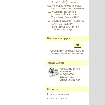
Protein) 40%, Италия
09.
Мочевина косметическая
высокой очистки, Германия
10.
Vitamin E (Витамин E
стабильный) DL–alpha
Tocopheryl Acetate 98%
11.
Idealift (Идеалифт) Sederma
12.
MATRIXYL synthe'6
(МАТРИКСИЛ СИНТЕ 6),
Sederma, Франция
Расскажите другу
Сообщите своим друзьям и
близким о нашем магазине
Уведомления
Сообщите мне о
новинках
и
AQUAXYL
(Акваксил)
АНАЛОГ, Корея
Новости
Новости магазина
Новости: товары