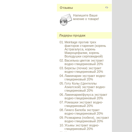
Отзывы
Напишите Ваше
мнение о товаре!
Лидеры продаж
01.
Meiritage против трех
факторов старения (корень
Астрагалуса, корень
Макроцефалии, корень
Володушки серповидной)
02.
Василька цветов экстракт
водно-глицериновый 20%
03.
Березы (почки) экстракт
водно-глицериновый 20%
04.
Ламинарии экстракт водно-
глицериновый 20%
05.
Готу Колы (Центеллы
Азиатской) экстракт водно-
глицериновый 20%
06.
Ламинарии/фукуса экстракт
водно-глицериновый 20%
07.
Ромашки экстракт водно-
глицериновый 20%
08.
Гинкго Билоба экстракт
водно-глицериновый 20%
09.
Розмарина (побеги), экстракт
водно-глицериновый 20%
10.
Усьмы экстракт водно-
глицериновый 20%