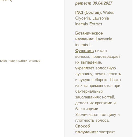
плексы)
ретест 30.04.2027
INCI (Состав):
Water,
Glycerin, Lawsonia
inermis Extract
Ботаническое
название:
Lawsonia
inermis L
Функция:
п
итает
волосы, предотвращает
 животные и растительные
их выпадение,
укрепляет волосяную
луковицу, лечит перхоть
и сухую себорею.
Паста
из хны применяется при
бактериальных
заболеваниях ногтей,
делает их крепкими и
блестящими.
Увеличивает толщину и
плотность волоса.
Способ
получения:
экстракт