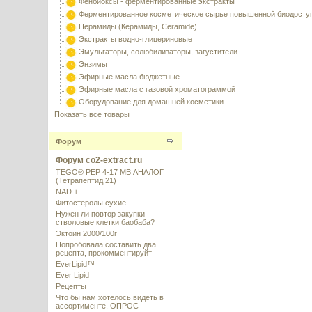
Фенбиоксы - ферментированные экстракты
Ферментированное косметическое сырье повышенной биодосту
Церамиды (Керамиды, Ceramide)
Экстракты водно-глицериновые
Эмульгаторы, солюбилизаторы, загустители
Энзимы
Эфирные масла бюджетные
Эфирные масла с газовой хроматограммой
Оборудование для домашней косметики
Показать все товары
Форум
Форум co2-extract.ru
TEGO® PEP 4-17 MB АНАЛОГ
(Тетрапептид 21)
NAD +
Фитостеролы сухие
Нужен ли повтор закупки
стволовые клетки баобаба?
Эктоин 2000/100г
Попробовала составить два
рецепта, прокомментируйт
EverLipid™
Ever Lipid
Рецепты
Что бы нам хотелось видеть в
ассортименте, ОПРОС