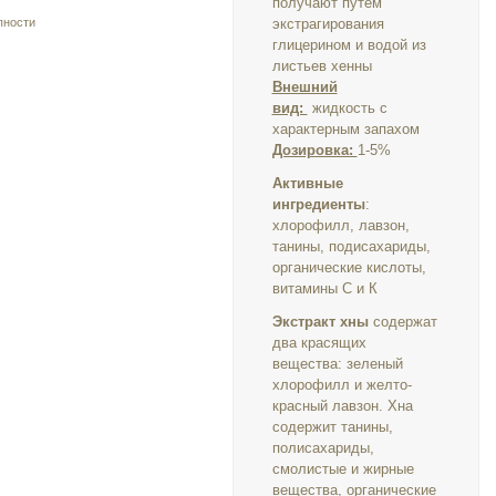
получают путем
пности
экстрагирования
глицерином и водой из
листьев хенны
Внешний
вид:
жидкость с
характерным запахом
Дозировка:
1-5%
Активные
ингредиенты
:
хлорофилл, лавзон,
танины, подисахариды,
органические кислоты,
витамины С и К
Экстракт
хны
содержат
два красящих
вещества:
зеленый
хлорофилл и желто-
красный лавзон
. Хна
содержит танины,
полисахариды,
смолистые и жирные
вещества, органические