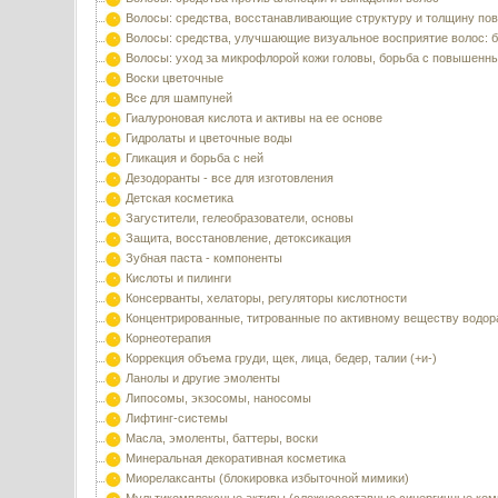
Волосы: средства, восстанавливающие структуру и толщину по
Волосы: средства, улучшающие визуальное восприятие волос: б
Волосы: уход за микрофлорой кожи головы, борьба с повышенн
Воски цветочные
Все для шампуней
Гиалуроновая кислота и активы на ее основе
Гидролаты и цветочные воды
Гликация и борьба с ней
Дезодоранты - все для изготовления
Детская косметика
Загустители, гелеобразователи, основы
Защита, восстановление, детоксикация
Зубная паста - компоненты
Кислоты и пилинги
Консерванты, хелаторы, регуляторы кислотности
Концентрированные, титрованные по активному веществу водор
Корнеотерапия
Коррекция объема груди, щек, лица, бедер, талии (+и-)
Ланолы и другие эмоленты
Липосомы, экзосомы, наносомы
Лифтинг-системы
Масла, эмоленты, баттеры, воски
Минеральная декоративная косметика
Миорелаксанты (блокировка избыточной мимики)