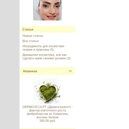
HPR - Гидроксипинаколона
Ретиноат (Hydroxypinacolone
Статьи
Retinoate)
Новые статьи
---------
Все статьи
Ингредиенты для косметики -
теория и практика
(5)
Домашняя косметика, или как
сделать крем своими руками
(3)
Новинки
Vitamin E (Витамин E
стабильный) DL–alpha
Tocopheryl Acetate 98%
---------
DERMOSCULPT (Дермоскальпт) -
фактор клеточного роста
фибробластов из Хлореллы,
восемь белков
260.00 руб.
Гидролизованные протеины
пшеницы (Hydrolyzed Wheat
Protein) 40%, Италия