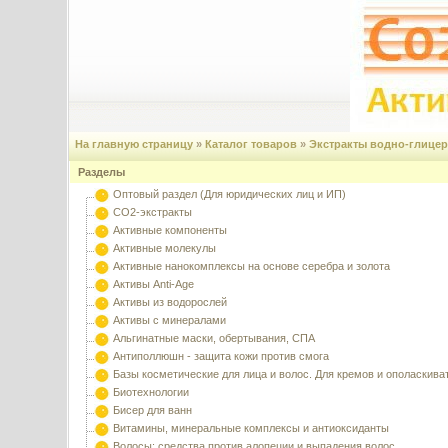
На главную страницу
»
Каталог товаров
»
Экстракты водно-глице
Разделы
Оптовый раздел (Для юридических лиц и ИП)
CO2-экстракты
Активные компоненты
Активные молекулы
Активные нанокомплексы на основе серебра и золота
Активы Anti-Age
Активы из водорослей
Активы с минералами
Альгинатные маски, обертывания, СПА
Антиполлюшн - защита кожи против смога
Базы косметические для лица и волос. Для кремов и ополаскива
Биотехнологии
Бисер для ванн
Витамины, минеральные комплексы и антиоксиданты
Волосы: средства против алопеции и выпадения волос