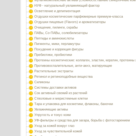
Мультикомплексные активы (сложносоставные синергичные ком
НУФ - натуральный увлажняющий фактор
Осветление и депигментация
Отдушки косметические парфюмерные премиум-класса
Отдушки пищевые (Flavors) и ароматизаторы
Очищение, пилинги, скрабы
ПАВы, Со-ПАВы, солюбилизаторы
Пептиды и аминокислоты
Пигменты, мики, перламутры
Похудение и коррекция фигуры
Пребиотики, пробиотики
Протеины косметические: коллаген, эластин, кератин, протеины
Противовоспалительные, анти-акнэ, матирующие
Растительные экстракты
Ретинол и ретиноподобные вещества
Силиконы
Системы доставки активов
Сок активный свежий из растений
Стволовые и меристемные клетки
Тара и упаковка для косметики, флаконы, баночки
Увлажняющие активы
Упругость и тонус кожи
УФ-фильтры и средства для загара, борьба с фотостарением
Уход за кожей вокруг глаз
Уход за чувствительной кожей