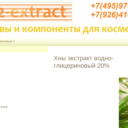
риновые
»
Хны экстракт водно-
глицериновый 20%
телей