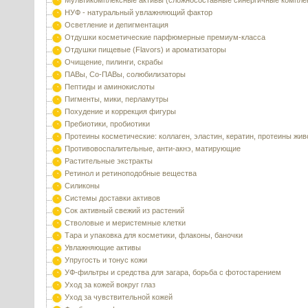
Мультикомплексные активы (сложносоставные синергичные компле
НУФ - натуральный увлажняющий фактор
Осветление и депигментация
Отдушки косметические парфюмерные премиум-класса
Отдушки пищевые (Flavors) и ароматизаторы
Очищение, пилинги, скрабы
ПАВы, Со-ПАВы, солюбилизаторы
Пептиды и аминокислоты
Пигменты, мики, перламутры
Похудение и коррекция фигуры
Пребиотики, пробиотики
Протеины косметические: коллаген, эластин, кератин, протеины жи
Противовоспалительные, анти-акнэ, матирующие
Растительные экстракты
Ретинол и ретиноподобные вещества
Силиконы
Системы доставки активов
Сок активный свежий из растений
Стволовые и меристемные клетки
Тара и упаковка для косметики, флаконы, баночки
Увлажняющие активы
Упругость и тонус кожи
УФ-фильтры и средства для загара, борьба с фотостарением
Уход за кожей вокруг глаз
Уход за чувствительной кожей