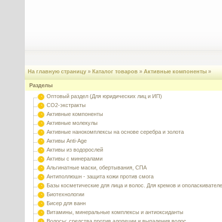
На главную страницу
»
Каталог товаров
»
Активные компоненты
»
Разделы
Оптовый раздел (Для юридических лиц и ИП)
CO2-экстракты
Активные компоненты
Активные молекулы
Активные нанокомплексы на основе серебра и золота
Активы Anti-Age
Активы из водорослей
Активы с минералами
Альгинатные маски, обертывания, СПА
Антиполлюшн - защита кожи против смога
Базы косметические для лица и волос. Для кремов и ополаскивател
Биотехнологии
Бисер для ванн
Витамины, минеральные комплексы и антиоксиданты
Волосы: средства против алопеции и выпадения волос