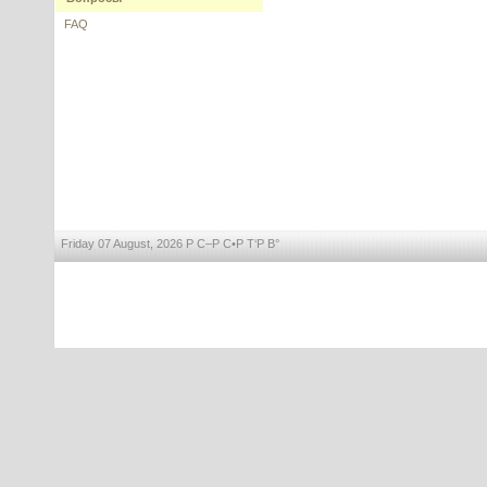
FAQ
Sharomix 708 (Шаромикс 708) -
"Зеленый" консервант
---------
Friday 07 August, 2026 Р С–Р С•Р Т‘Р В°
Tightenyl (Тайтенил) - актив для
подтяжки лица
---------
Ectoin (Эктоин), КНР