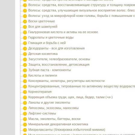
Волосы: средства, восстанавливающие структуру и толщину повре
Волосы: средства, улучшающие визуальное восприятие волос: блес
Волосы: уход за микрофлорой кожи головы, борьба с повышенным 
Воски цветочные
Все для шампуней
Гиалуроновая кислота и активы на ее основе
Гидролаты и цветочные воды
Гликация и борьба с ней
Дезодоранты - все для изготовления
Детская косметика
Загустители, гелеобразователи, основы
Защита, восстановление, детоксикация
Зубная паста - компоненты
Кислоты и пилинги
Консерванты, хелаторы, регуляторы кислотности
Концентрированные, титрованные по активному веществу водораст
Корнеотерапия
Коррекция объема груди, щек, лица, бедер, талии (+и-)
Ланолы и другие эмоленты
Липосомы, экзосомы, наносомы
Лифтинг-системы
Масла, эмоленты, баттеры, воски
Минеральная декоративная косметика
Миорелаксанты (блокировка избыточной мимики)