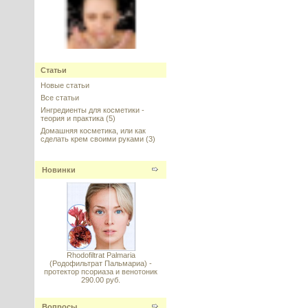
НУФ (Япония) натуральный
(Prodew 400)
Статьи
Новые статьи
---------
Все статьи
Ингредиенты для косметики -
теория и практика
(5)
Домашняя косметика, или как
сделать крем своими руками
(3)
Новинки
Syn-Ake (Син-эйк) АНАЛОГ
---------
Rhodofiltrat Palmaria
(Родофильтрат Пальмариа) -
протектор псориаза и венотоник
GALOLIVE TEN (Галолив Тен),
290.00 руб.
ламеллярный эмульгатор
---------
Вопросы