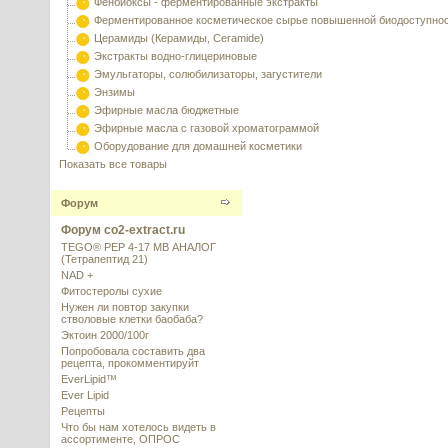
Фенбиоксы - ферментированные экстракты
Ферментированное косметическое сырье повышенной биодоступно
Церамиды (Керамиды, Ceramide)
Экстракты водно-глицериновые
Эмульгаторы, солюбилизаторы, загустители
Энзимы
Эфирные масла бюджетные
Эфирные масла с газовой хроматограммой
Оборудование для домашней косметики
Показать все товары
Форум
Форум co2-extract.ru
TEGO® PEP 4-17 MB АНАЛОГ
(Тетрапептид 21)
NAD +
Фитостеролы сухие
Нужен ли повтор закупки
стволовые клетки баобаба?
Эктоин 2000/100г
Попробовала составить два
рецепта, прокомментируйт
EverLipid™
Ever Lipid
Рецепты
Что бы нам хотелось видеть в
ассортименте, ОПРОС