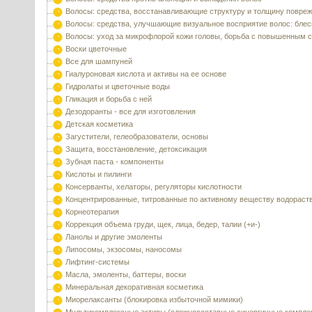
Волосы: средства, восстанавливающие структуру и толщину повре
Волосы: средства, улучшающие визуальное восприятие волос: блес
Волосы: уход за микрофлорой кожи головы, борьба с повышенным 
Воски цветочные
Все для шампуней
Гиалуроновая кислота и активы на ее основе
Гидролаты и цветочные воды
Гликация и борьба с ней
Дезодоранты - все для изготовления
Детская косметика
Загустители, гелеобразователи, основы
Защита, восстановление, детоксикация
Зубная паста - компоненты
Кислоты и пилинги
Консерванты, хелаторы, регуляторы кислотности
Концентрированные, титрованные по активному веществу водораст
Корнеотерапия
Коррекция объема груди, щек, лица, бедер, талии (+и-)
Ланолы и другие эмоленты
Липосомы, экзосомы, наносомы
Лифтинг-системы
Масла, эмоленты, баттеры, воски
Минеральная декоративная косметика
Миорелаксанты (блокировка избыточной мимики)