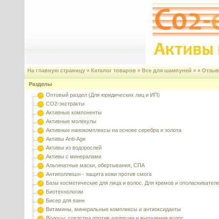
На главную страницу
»
Каталог товаров
»
Все для шампуней
» »
Отзы
Разделы
Оптовый раздел (Для юридических лиц и ИП)
CO2-экстракты
Активные компоненты
Активные молекулы
Активные нанокомплексы на основе серебра и золота
Активы Anti-Age
Активы из водорослей
Активы с минералами
Альгинатные маски, обертывания, СПА
Антиполлюшн - защита кожи против смога
Базы косметические для лица и волос. Для кремов и ополаскивател
Биотехнологии
Бисер для ванн
Витамины, минеральные комплексы и антиоксиданты
Волосы: средства против алопеции и выпадения волос