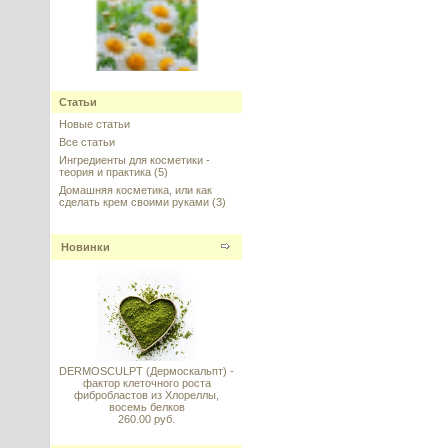
Bisabolol vegetal alpha
(Бисаболол-альфа натуральный
Статьи
растительный) 98.5%
Новые статьи
Все статьи
---------
Ингредиенты для косметики -
теория и практика
(5)
Домашняя косметика, или как
сделать крем своими руками
(3)
Новинки
MATRIXYL synthe'6 (МАТРИКСИЛ
СИНТЕ 6), Sederma, Франция
---------
DERMOSCULPT (Дермоскальпт) -
фактор клеточного роста
фибробластов из Хлореллы,
восемь белков
260.00 руб.
Аскорбил тетраизопальмитат
(Ascorbyl Tetraisopalmitate) -
витамин С жирорастворимый