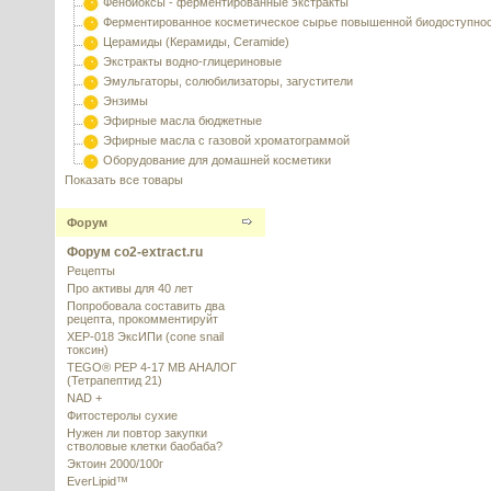
Фенбиоксы - ферментированные экстракты
Ферментированное косметическое сырье повышенной биодоступно
Церамиды (Керамиды, Ceramide)
Экстракты водно-глицериновые
Эмульгаторы, солюбилизаторы, загустители
Энзимы
Эфирные масла бюджетные
Эфирные масла с газовой хроматограммой
Оборудование для домашней косметики
Показать все товары
Форум
Форум co2-extract.ru
Рецепты
Про активы для 40 лет
Попробовала составить два
рецепта, прокомментируйт
XEP-018 ЭксИПи (cone snail
токсин)
TEGO® PEP 4-17 MB АНАЛОГ
(Тетрапептид 21)
NAD +
Фитостеролы сухие
Нужен ли повтор закупки
стволовые клетки баобаба?
Эктоин 2000/100г
EverLipid™