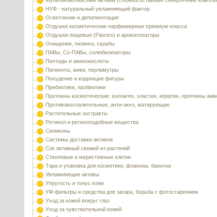
Мультикомплексные активы (сложносоставные синергичные компле
НУФ - натуральный увлажняющий фактор
Осветление и депигментация
Отдушки косметические парфюмерные премиум-класса
Отдушки пищевые (Flavors) и ароматизаторы
Очищение, пилинги, скрабы
ПАВы, Со-ПАВы, солюбилизаторы
Пептиды и аминокислоты
Пигменты, мики, перламутры
Похудение и коррекция фигуры
Пребиотики, пробиотики
Протеины косметические: коллаген, эластин, кератин, протеины жи
Противовоспалительные, анти-акнэ, матирующие
Растительные экстракты
Ретинол и ретиноподобные вещества
Силиконы
Системы доставки активов
Сок активный свежий из растений
Стволовые и меристемные клетки
Тара и упаковка для косметики, флаконы, баночки
Увлажняющие активы
Упругость и тонус кожи
УФ-фильтры и средства для загара, борьба с фотостарением
Уход за кожей вокруг глаз
Уход за чувствительной кожей