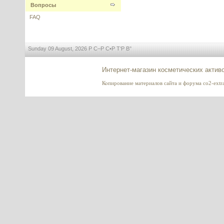
Вопросы
---------
FAQ
Sunday 09 August, 2026 Р С–Р С•Р Т‘Р В°
Интернет-магазин косметических актив
Папаин (Papain)
Копирование материалов сайта и форума co2-extrac
---------
Ретинол в липосомах (Retinol
Liposome System)
пастообразный
---------