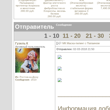
(Родофильтрат
(Дермоскальпт) -
acid
aci
Пальмариа) -
фактор клеточного
(Этиласкорбиновая
(Этиласко
протектор псориаза
роста
кислота) -
кислота
и венотоник
фибробластов из
стабильная форма
7,490.0
290.00 руб.
Хлореллы, восемь
витамина С
белков
260.00 руб.
260.00 руб.
Отправитель
Сообщение
1 - 10
11 - 20
21 - 30
Гузель К
МК Маска-пилинг с Папаином
Активный пользователь
Отправлен:
02-03-2018 21:50
Из:
Ростов-на-Дону
Сообщения:
1610
_______________
Информация добы