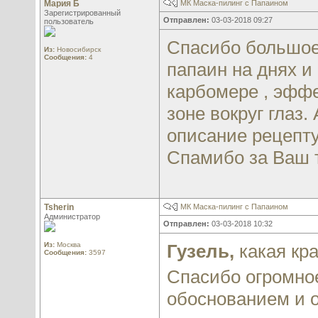
Мария Б
МК Маска-пилинг с Папаином
Зарегистрированный
Отправлен:
03-03-2018 09:27
пользователь
Спасибо большое 
Из:
Новосибирск
Сообщения:
4
папаин на днях и
карбомере , эффе
зоне вокруг глаз
описание рецепт
Спамибо за Ваш 
Tsherin
МК Маска-пилинг с Папаином
Администратор
Отправлен:
03-03-2018 10:32
Из:
Москва
Гузель,
какая кра
Сообщения:
3597
Спасибо огромно
обоснованием и о