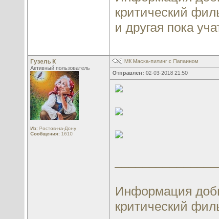
критический филь
и другая пока учат
Гузель К
МК Маска-пилинг с Папаином
Активный пользователь
Отправлен:
02-03-2018 21:50
Из:
Ростов-на-Дону
Сообщения:
1610
_______________
Информация добы
критический филь