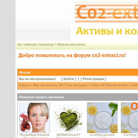
На главную страницу
»
Форум магазина
Добро пожаловать на форум co2-extract.ru!
Форум
Вы не авторизованы! [
Войти
] | [
Регистрация
]
Форум
»
Мастер-классы 2017 вне конкурса
» Тема: МК Маска-пилинг с Пап
Новинки нашего магазина
Rhodofiltrat Palmaria
DERMOSCULPT
3-o-Ethyl ascorbic
3-o-Ethyl 