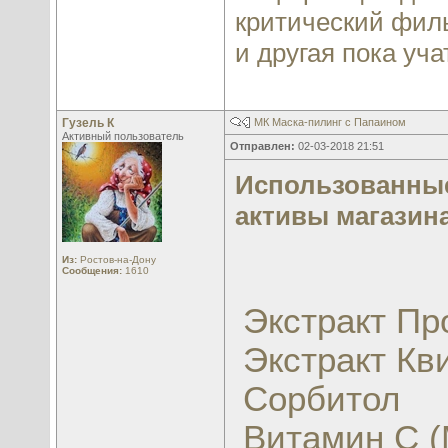
критический филь
и другая пока учат
Гузель К
МК Маска-пилинг с Папаином
Активный пользователь
Отправлен:
02-03-2018 21:51
Использованные
активы магазина 
Из:
Ростов-на-Дону
Сообщения:
1610
Экстракт Пр
Экстракт Кв
Сорбитол
Витамин С 