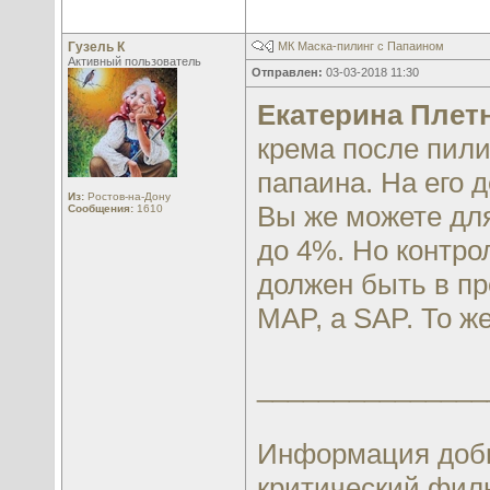
Гузель К
МК Маска-пилинг с Папаином
Активный пользователь
Отправлен:
03-03-2018 11:30
Екатерина Плет
крема после пили
папаина. На его 
Из:
Ростов-на-Дону
Вы же можете дл
Сообщения:
1610
до 4%. Но контро
должен быть в пре
MAP, а SAP. То же
_______________
Информация добы
критический филь