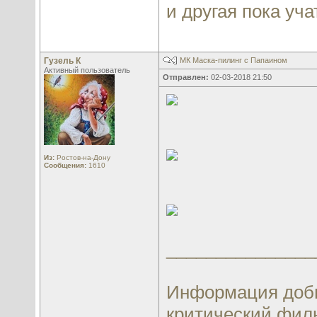
и другая пока учат
Гузель К
МК Маска-пилинг с Папаином
Активный пользователь
Отправлен:
02-03-2018 21:50
Из:
Ростов-на-Дону
Сообщения:
1610
_______________
Информация добы
критический филь