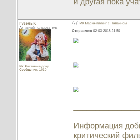
и другая пока учат
Гузель К
МК Маска-пилинг с Папаином
Активный пользователь
Отправлен:
02-03-2018 21:50
Из:
Ростов-на-Дону
Сообщения:
1610
_______________
Информация добы
критический филь