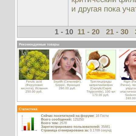
и другая пока учат
1 - 10
11 - 20
21 - 30
Рекомендуемые товары
Ferulic acid
Sepilift (Сепилифт),
Триглицериды
Rigin (Р
(Феруловая
Seppic, Франция
каприлик/каприк
Ригин), пе
кислота), Испания
260.00 руб.
(Caprylic/Capric
упруго
250.00 руб.
Triglyceride), 100 мл
эластичнос
170.00 руб.
Sederma
240.00
Статистика
Сейчас посетителей на форуме
: 16 Гости
Всего сообщений:
125250
Всего тем:
2578
Зарегистрировано пользователей:
35881
Страница сгенерирована за:
0.1709 секунд