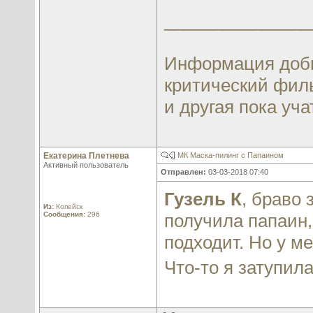
_______________
Информация добы
критический филь
и другая пока учат
Екатерина Плетнева
МК Маска-пилинг с Папаином
Активный пользователь
Отправлен:
03-03-2018 07:40
Гузель К
, браво 
Из:
Копейск
Сообщения:
296
получила папаин,
подходит. Но у м
Что-то я затупил