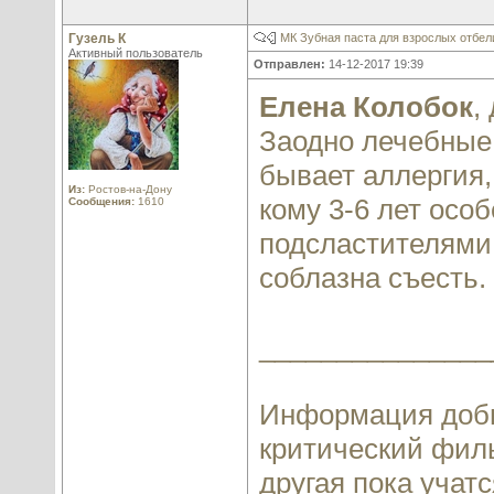
Гузель К
МК Зубная паста для взрослых отбе
Активный пользователь
Отправлен:
14-12-2017 19:39
Елена Колобок
,
Заодно лечебные 
бывает аллергия, 
Из:
Ростов-на-Дону
кому 3-6 лет осо
Сообщения:
1610
подсластителями.
соблазна съесть.
_______________
Информация добы
критический филь
другая пока учатся