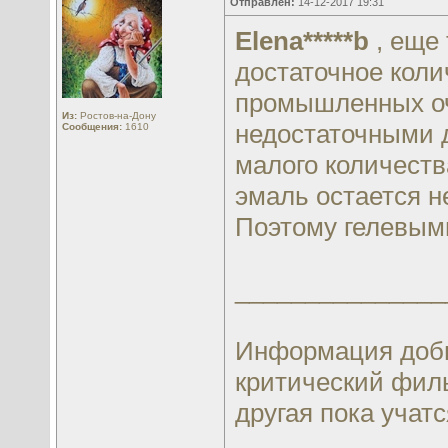
Отправлен:
14-12-2017 19:31
Elena*****b
, еще 
достаточное колич
промышленных оч
Из:
Ростов-на-Дону
недостаточными д
Сообщения:
1610
малого количеств
эмаль остается н
Поэтому гелевыми
_______________
Информация добы
критический филь
другая пока учатся