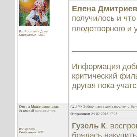
Елена Дмитриев
получилось и что
плодотворного и 
Из:
Ростов-на-Дону
Сообщения:
1610
_______________
Информация добы
критический филь
другая пока учатся
Ольга Можжевельник
МК Зубная паста для взрослых отбе
Активный пользователь
Отправлен:
24-02-2018 17:28
Гузель К
, воспро
Из:
Москва
Сообщения:
633
боялась накупить