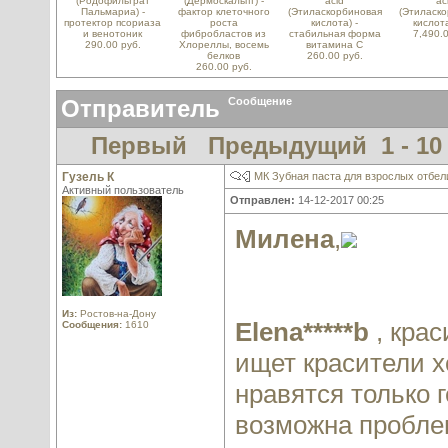
(Родофильтрат
(Дермоскальпт) -
acid
ac
Пальмариа) -
фактор клеточного
(Этиласкорбиновая
(Этиласк
протектор псориаза
роста
кислота) -
кислот
и венотоник
фибробластов из
стабильная форма
7,490.0
290.00 руб.
Хлореллы, восемь
витамина С
белков
260.00 руб.
260.00 руб.
Отправитель
Сообщение
Первый
Предыдущий
1 - 10
Гузель К
МК Зубная паста для взрослых отбе
Активный пользователь
Отправлен:
14-12-2017 00:25
Милена
,
Из:
Ростов-на-Дону
Elena*****b
, крас
Сообщения:
1610
ищет красители 
нравятся только 
возможна пробле