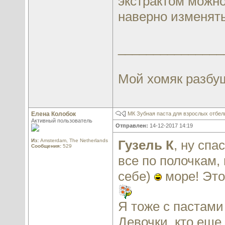
экстрактом можн
наверно изменять
_______________
Мой хомяк разбуш
Елена Колобок
МК Зубная паста для взрослых отбе
Активный пользователь
Отправлен:
14-12-2017 14:19
Из:
Amsterdam, The Netherlands
Гузель К
, ну спа
Сообщения:
529
все по полочкам,
себе)
море! Это
Я тоже с пастами
Девочки, кто еще