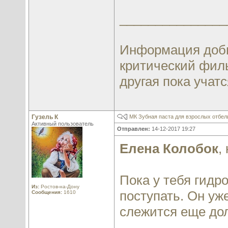
_______________
Информация добы
критический филь
другая пока учатся
Гузель К
МК Зубная паста для взрослых отбе
Активный пользователь
Отправлен:
14-12-2017 19:27
Елена Колобок
,
Пока у тебя гидр
Из:
Ростов-на-Дону
поступать. Он уж
Сообщения:
1610
слежится еще дол