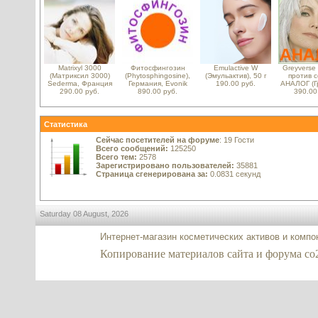
Matrixyl 3000
Фитосфингозин
Emulactive W
Greyverse 
(Матриксил 3000)
(Phytosphingosine),
(Эмульактив), 50 г
против 
Sederma, Франция
Германия, Evonik
190.00 руб.
АНАЛОГ (Г
290.00 руб.
890.00 руб.
390.00
Статистика
Сейчас посетителей на форуме
: 19 Гости
Всего сообщений:
125250
Всего тем:
2578
Зарегистрировано пользователей:
35881
Страница сгенерирована за:
0.0831 секунд
Saturday 08 August, 2026
Интернет-магазин косметических активов и комп
Копирование материалов сайта и форума co2-ex