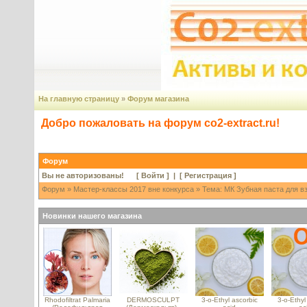
На главную страницу
»
Форум магазина
Добро пожаловать на форум co2-extract.ru!
Форум
Вы не авторизованы! [
Войти
] | [
Регистрация
]
Форум
»
Мастер-классы 2017 вне конкурса
» Тема: МК Зубная паста для в
Новинки нашего магазина
Rhodofiltrat Palmaria
DERMOSCULPT
3-o-Ethyl ascorbic
3-o-Ethyl