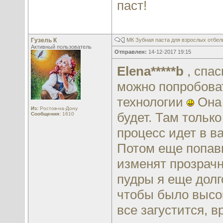
паст!
Гузель К
МК Зубная паста для взрослых отбе
Активный пользователь
Отправлен:
14-12-2017 19:15
Elena*****b
, спас
можно попробоват
технологии
Она 
Из:
Ростов-на-Дону
будет. Там тольк
Сообщения:
1610
процесс идет в в
Потом еще попавш
изменят прозрачн
пудры я еще долг
чтобы было высок
все загустится, в