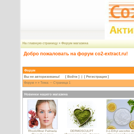
На главную страницу
»
Форум магазина
Добро пожаловать на форум co2-extract.ru!
Форум
Вы не авторизованы! [
Войти
] | [
Регистрация
]
Форум
»
» Тема: -- Страница 1
Новинки нашего магазина
Rhodofiltrat Palmaria
DERMOSCULPT
3-o-Ethyl ascorbic a