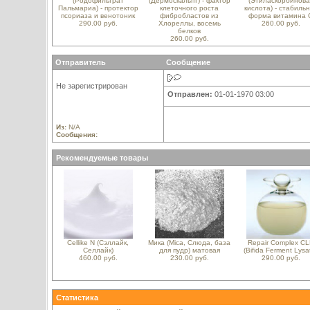
(Родофильтрат
(Дермоскальпт) - фактор
(Этиласкорбинова
Пальмариа) - протектор
клеточного роста
кислота) - стабиль
псориаза и венотоник
фибробластов из
форма витамина 
290.00 руб.
Хлореллы, восемь
260.00 руб.
белков
260.00 руб.
Отправитель
Сообщение
Не зарегистрирован
Отправлен:
01-01-1970 03:00
Из:
N/A
Сообщения:
Рекомендуемые товары
Cellike N (Сэллайк,
Мика (Mica, Слюда, база
Repair Complex C
Селлайк)
для пудр) матовая
(Bifida Ferment Lysa
460.00 руб.
230.00 руб.
290.00 руб.
Статистика