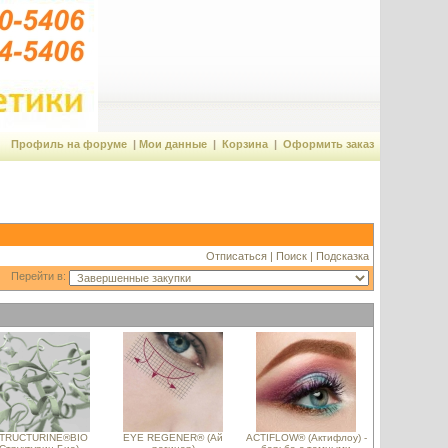
Профиль на форуме
|
Мои данные
|
Корзина
|
Оформить заказ
Отписаться
|
Поиск
|
Подсказка
Перейти в:
TRUCTURINE®BIO
EYE REGENER® (Ай
ACTIFLOW® (Актифлоу) -