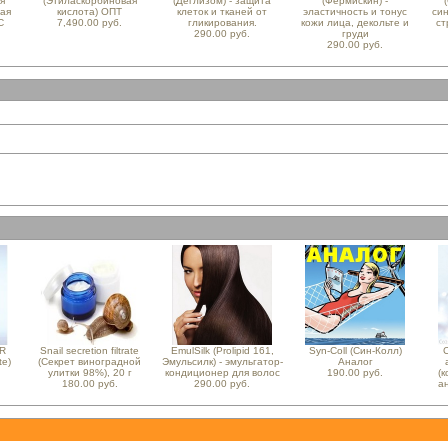
я
(Этиласкорбиновая
(Деглизом) - защита
(Фермискин) -
ная
кислота) ОПТ
клеток и тканей от
эластичность и тонус
си
С
7,490.00 руб.
гликирования.
кожи лица, декольте и
ст
290.00 руб.
груди
290.00 руб.
LR
Snail secretion filtrate
EmulSilk (Prolipid 161,
Syn-Coll (Син-Колл)
te)
(Секрет виноградной
Эмульсилк) - эмульгатор-
Аналог
улитки 98%), 20 г
кондиционер для волос
190.00 руб.
(
180.00 руб.
290.00 руб.
а