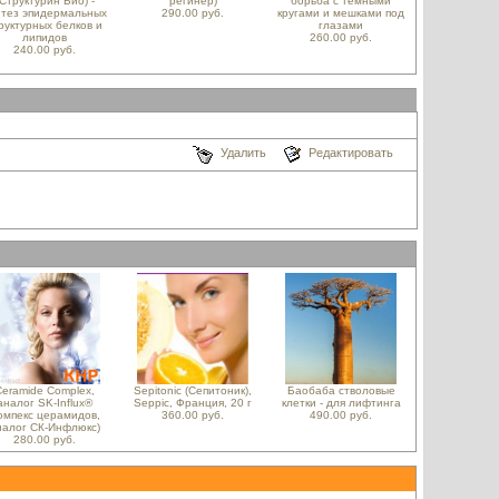
(Структурин Био) -
регинер)
борьба с темными
нтез эпидермальных
290.00 руб.
кругами и мешками под
руктурных белков и
глазами
липидов
260.00 руб.
240.00 руб.
Удалить
Редактировать
Ceramide Complex,
Sepitonic (Сепитоник),
Баобаба стволовые
аналог SK-Influx®
Seppic, Франция, 20 г
клетки - для лифтинга
компекс церамидов,
360.00 руб.
490.00 руб.
налог СК-Инфлюкс)
280.00 руб.