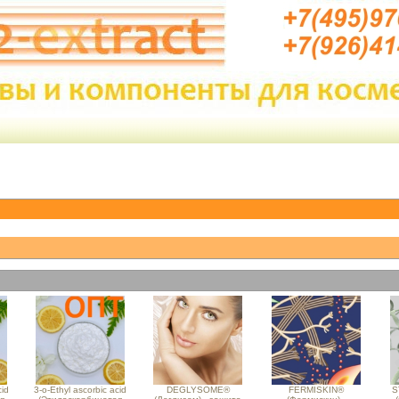
cid
3-o-Ethyl ascorbic acid
DEGLYSOME®
FERMISKIN®
S