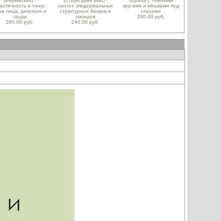
(Фермискин) -
(Структурин Био) -
борьба с темными
астичность и тонус
синтез эпидермальных
кругами и мешками под
жи лица, декольте и
структурных белков и
глазами
груди
липидов
260.00 руб.
290.00 руб.
240.00 руб.