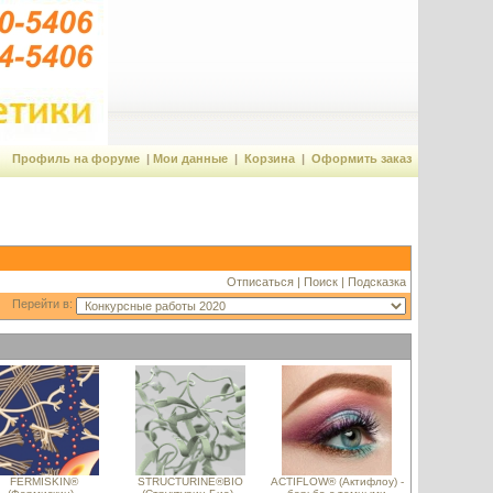
Профиль на форуме
|
Мои данные
|
Корзина
|
Оформить заказ
Отписаться
|
Поиск
|
Подсказка
Перейти в:
FERMISKIN®
STRUCTURINE®BIO
ACTIFLOW® (Актифлоу) -