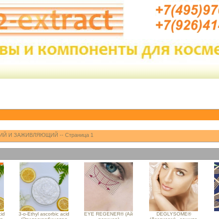
ИЙ И ЗАЖИВЛЯЮЩИЙ -- Страница 1
cid
3-o-Ethyl ascorbic acid
EYE REGENER® (Ай
DEGLYSOME®