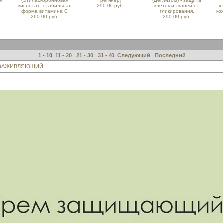
я
(Этиласкорбиновая
регинер)
(Деглизом) - защита
кислота) - стабильная
290.00 руб.
клеток и тканей от
эл
форма витамина С
гликирования.
ко
260.00 руб.
290.00 руб.
1 - 10
11 - 20
21 - 30
31 - 40
Следующий
Последний
 ЗАЖИВЛЯЮЩИЙ