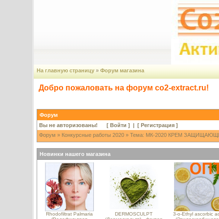
На главную страницу
»
Форум магазина
Добро пожаловать на форум co2-extract.ru!
Форум
Вы не авторизованы! [
Войти
] | [
Регистрация
]
Форум
»
Конкурсные работы 2020
» Тема: МК-2020 КРЕМ ЗАЩИЩАЮЩ
Новинки нашего магазина
Rhodofiltrat Palmaria
DERMOSCULPT
3-o-Ethyl ascorbic a