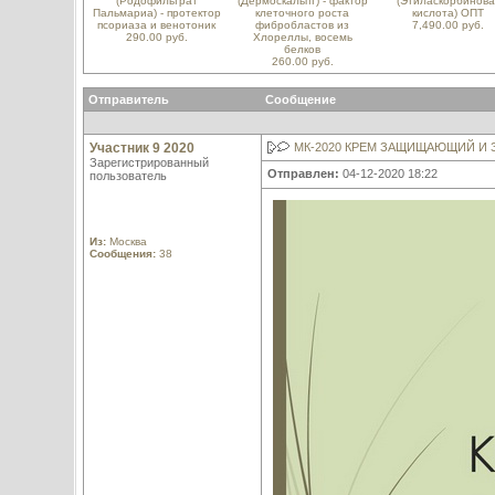
(Родофильтрат
(Дермоскальпт) - фактор
(Этиласкорбинова
Пальмариа) - протектор
клеточного роста
кислота) ОПТ
псориаза и венотоник
фибробластов из
7,490.00 руб.
290.00 руб.
Хлореллы, восемь
белков
260.00 руб.
Отправитель
Сообщение
Участник 9 2020
МК-2020 КРЕМ ЗАЩИЩАЮЩИЙ И
Зарегистрированный
Отправлен:
04-12-2020 18:22
пользователь
Из:
Москва
Сообщения:
38