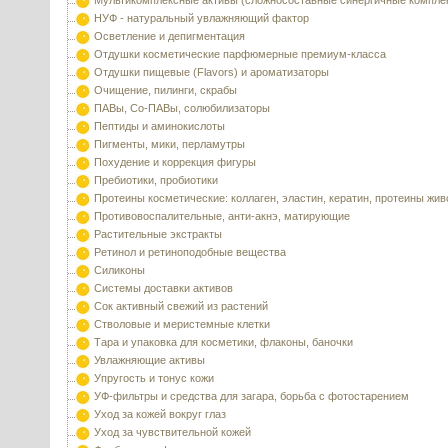
Мультикомплексные активы (сложносоставные синергичные компле
НУФ - натуральный увлажняющий фактор
Осветление и депигментация
Отдушки косметические парфюмерные премиум-класса
Отдушки пищевые (Flavors) и ароматизаторы
Очищение, пилинги, скрабы
ПАВы, Со-ПАВы, солюбилизаторы
Пептиды и аминокислоты
Пигменты, мики, перламутры
Похудение и коррекция фигуры
Пребиотики, пробиотики
Протеины косметические: коллаген, эластин, кератин, протеины жи
Противовоспалительные, анти-акнэ, матирующие
Растительные экстракты
Ретинол и ретиноподобные вещества
Силиконы
Системы доставки активов
Сок активный свежий из растений
Стволовые и меристемные клетки
Тара и упаковка для косметики, флаконы, баночки
Увлажняющие активы
Упругость и тонус кожи
УФ-фильтры и средства для загара, борьба с фотостарением
Уход за кожей вокруг глаз
Уход за чувствительной кожей