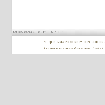
Saturday 08 August, 2026 Р С–Р С•Р Т‘Р В°
Интернет-магазин косметических активов 
Копирование материалов сайта и форума co2-extract.ru