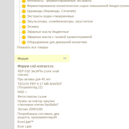
Фенбиоксы - ферментированные экстракты
Ферментированное косметическое сырье повышенной биодоступно
Церамиды (Керамиды, Ceramide)
Экстракты водно-глицериновые
Эмульгаторы, солюбилизаторы, загустители
Энзимы
Эфирные масла бюджетные
Эфирные масла с газовой хроматограммой
Оборудование для домашней косметики
Показать все товары
Форум
Форум co2-extract.ru
XEP-018 ЭксИПи (cone snail
токсин)
Про активы для 40 лет
TEGO® PEP 4-17 MB АНАЛОГ
(Тетрапептид 21)
NAD +
Фитостеролы сухие
Нужен ли повтор закупки
стволовые клетки баобаба?
Эктоин 2000/100г
Попробовала составить два
рецепта, прокомментируйт
EverLipid™
Ever Lipid