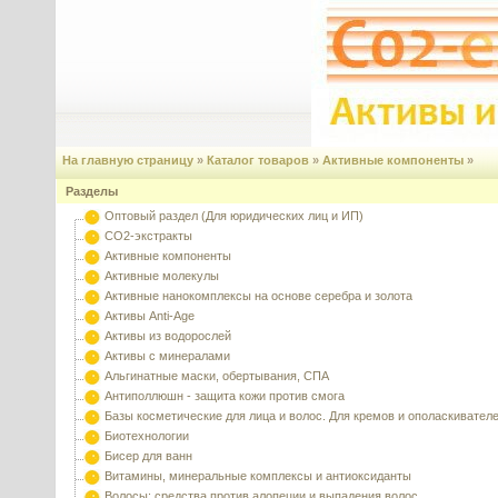
На главную страницу
»
Каталог товаров
»
Активные компоненты
»
Разделы
Оптовый раздел (Для юридических лиц и ИП)
CO2-экстракты
Активные компоненты
Активные молекулы
Активные нанокомплексы на основе серебра и золота
Активы Anti-Age
Активы из водорослей
Активы с минералами
Альгинатные маски, обертывания, СПА
Антиполлюшн - защита кожи против смога
Базы косметические для лица и волос. Для кремов и ополаскивател
Биотехнологии
Бисер для ванн
Витамины, минеральные комплексы и антиоксиданты
Волосы: средства против алопеции и выпадения волос