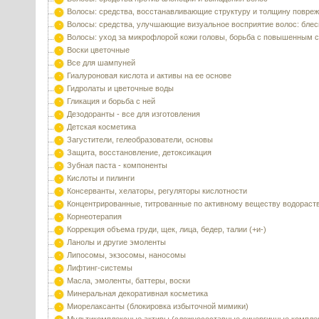
Волосы: средства, восстанавливающие структуру и толщину повре
Волосы: средства, улучшающие визуальное восприятие волос: блес
Волосы: уход за микрофлорой кожи головы, борьба с повышенным 
Воски цветочные
Все для шампуней
Гиалуроновая кислота и активы на ее основе
Гидролаты и цветочные воды
Гликация и борьба с ней
Дезодоранты - все для изготовления
Детская косметика
Загустители, гелеобразователи, основы
Защита, восстановление, детоксикация
Зубная паста - компоненты
Кислоты и пилинги
Консерванты, хелаторы, регуляторы кислотности
Концентрированные, титрованные по активному веществу водораст
Корнеотерапия
Коррекция объема груди, щек, лица, бедер, талии (+и-)
Ланолы и другие эмоленты
Липосомы, экзосомы, наносомы
Лифтинг-системы
Масла, эмоленты, баттеры, воски
Минеральная декоративная косметика
Миорелаксанты (блокировка избыточной мимики)