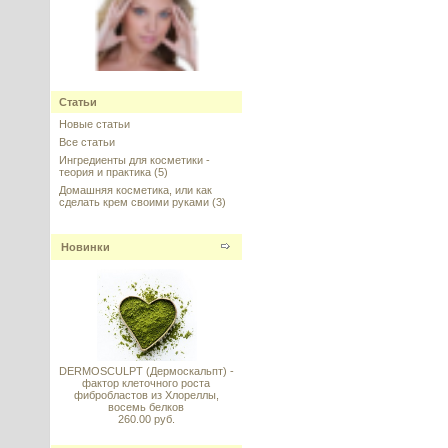
Sepilift (Сепилифт), Seppic,
Франция
Статьи
Новые статьи
---------
Все статьи
Ингредиенты для косметики -
теория и практика
(5)
Домашняя косметика, или как
сделать крем своими руками
(3)
Rigin (Риджин, Ригин), пептид для
Новинки
упругости и эластичности кожи,
Sederma, 5 г
---------
DERMOSCULPT (Дермоскальпт) -
фактор клеточного роста
фибробластов из Хлореллы,
восемь белков
Комплекс фитостеролов
260.00 руб.
пастообразный (Phytosterol
Ester)