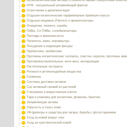
Мультикомплексные активы (сложносоставные синергичные компле
НУФ - натуральный увлажняющий фактор
Осветление и депигментация
Отдушки косметические парфюмерные премиум-класса
Отдушки пищевые (Flavors) и ароматизаторы
Очищение, пилинги, скрабы
ПАВы, Со-ПАВы, солюбилизаторы
Пептиды и аминокислоты
Пигменты, мики, перламутры
Похудение и коррекция фигуры
Пребиотики, пробиотики
Протеины косметические: коллаген, эластин, кератин, протеины жи
Противовоспалительные, анти-акнэ, матирующие
Растительные экстракты
Ретинол и ретиноподобные вещества
Силиконы
Системы доставки активов
Сок активный свежий из растений
Стволовые и меристемные клетки
Тара и упаковка для косметики, флаконы, баночки
Увлажняющие активы
Упругость и тонус кожи
УФ-фильтры и средства для загара, борьба с фотостарением
Уход за кожей вокруг глаз
Уход за чувствительной кожей