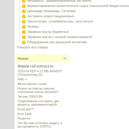
Фенбиоксы - ферментированные экстракты
Ферментированное косметическое сырье повышенной биодоступно
Церамиды (Керамиды, Ceramide)
Экстракты водно-глицериновые
Эмульгаторы, солюбилизаторы, загустители
Энзимы
Эфирные масла бюджетные
Эфирные масла с газовой хроматограммой
Оборудование для домашней косметики
Показать все товары
Форум
Форум co2-extract.ru
TEGO® PEP 4-17 MB АНАЛОГ
(Тетрапептид 21)
NAD +
Фитостеролы сухие
Нужен ли повтор закупки
стволовые клетки баобаба?
Эктоин 2000/100г
Попробовала составить два
рецепта, прокомментируйт
EverLipid™
Ever Lipid
Рецепты
Что бы нам хотелось видеть в
ассортименте, ОПРОС