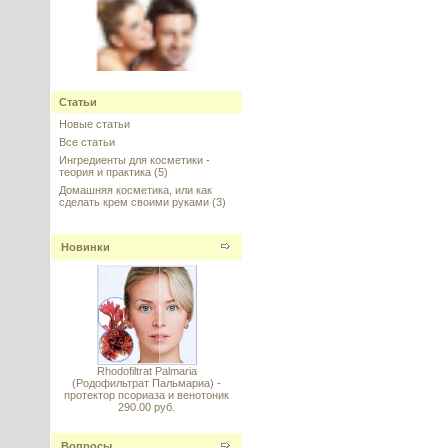
Redensyl® (Реденсил)
Статьи
---------
Новые статьи
Все статьи
Ингредиенты для косметики -
теория и практика
(5)
Домашняя косметика, или как
сделать крем своими руками
(3)
XLash Peptide чистый, Symrise,
США
Новинки
---------
Rhodofiltrat Palmaria
(Родофильтрат Пальмариа) -
Widelash™ (Вайдлэш) - рост
протектор псориаза и венотоник
ресниц, стимуляция волосяной
290.00 руб.
луковицы, Sederma, Франция
Вопросы