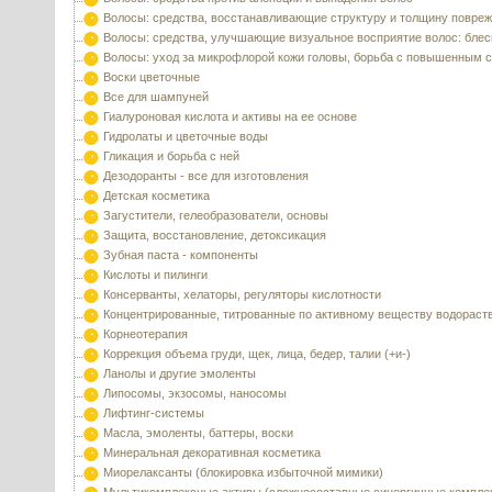
Волосы: средства, восстанавливающие структуру и толщину повре
Волосы: средства, улучшающие визуальное восприятие волос: блес
Волосы: уход за микрофлорой кожи головы, борьба с повышенным 
Воски цветочные
Все для шампуней
Гиалуроновая кислота и активы на ее основе
Гидролаты и цветочные воды
Гликация и борьба с ней
Дезодоранты - все для изготовления
Детская косметика
Загустители, гелеобразователи, основы
Защита, восстановление, детоксикация
Зубная паста - компоненты
Кислоты и пилинги
Консерванты, хелаторы, регуляторы кислотности
Концентрированные, титрованные по активному веществу водораст
Корнеотерапия
Коррекция объема груди, щек, лица, бедер, талии (+и-)
Ланолы и другие эмоленты
Липосомы, экзосомы, наносомы
Лифтинг-системы
Масла, эмоленты, баттеры, воски
Минеральная декоративная косметика
Миорелаксанты (блокировка избыточной мимики)