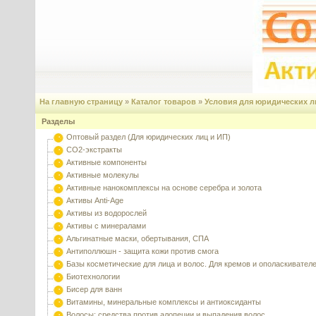
На главную страницу
»
Каталог товаров
»
Условия для юридических л
Разделы
Оптовый раздел (Для юридических лиц и ИП)
CO2-экстракты
Активные компоненты
Активные молекулы
Активные нанокомплексы на основе серебра и золота
Активы Anti-Age
Активы из водорослей
Активы с минералами
Альгинатные маски, обертывания, СПА
Антиполлюшн - защита кожи против смога
Базы косметические для лица и волос. Для кремов и ополаскивател
Биотехнологии
Бисер для ванн
Витамины, минеральные комплексы и антиоксиданты
Волосы: средства против алопеции и выпадения волос