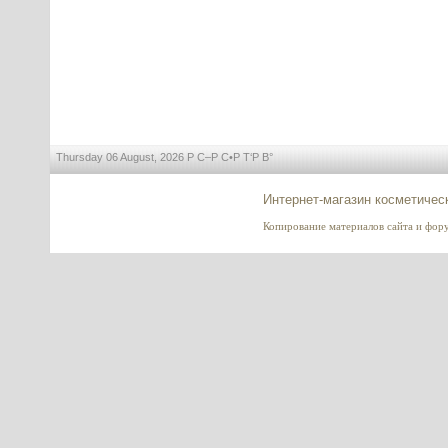
Д-пантенол 75w (Panthenol 75w)
---------
Thursday 06 August, 2026 Р С–Р С•Р Т‘Р В°
Папаин (Papain)
Интернет-магазин косметичес
---------
Копирование материалов сайта и форум
Greyverse - пептид против
седины АНАЛОГ (Грейверс)
---------