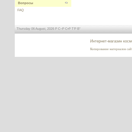
Вопросы
FAQ
Thursday 06 August, 2026 Р С–Р С•Р Т‘Р В°
Жожоба Голден масло
нерафинированное, Израиль
Интернет-магазин косм
---------
Копирование материалов сайта
Idealift (Идеалифт) Sederma
---------
BADD (bis-aminopropyl diglycol
dimaleate) - активная молекула
Olaplex для полного