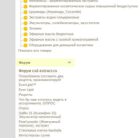
Фенбиоксы - ферментированные экстракты
Ферментированное косметическое сырье повышенной биодоступно
Церамиды (Керамиды, Ceramide)
Экстракты водно-глицериновые
Эмульгаторы, солюбилизаторы, загустители
Энзимы
Эфирные масла бюджетные
Эфирные масла с газовой хроматограммой
Оборудование для домашней косметики
Показать все товары
Форум
Форум co2-extract.ru
Попробовала составить два
рецепта, прокомментируйт
EverLipid™
Ever Lipid
Рецепты
Что бы нам хотелось видеть в
ассортименте, ОПРОС
Опрос
Xalifin-15 (Ксалифин-15)
Эмульгатор неионогенный
Pearl powder (Жемчужный
порошок), экстракт
Стволовые клетки баобаба
Фитостеролы сухие