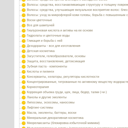
Волосы: средства, восстанавливающие структуру и толщину повре
Волосы: средства, улучшающие визуальное восприятие волос: блес
Волосы: уход за микрофлорой кожи головы, борьба с повышенным 
Воски цветочные
Все для шампуней
Гиалуроновая кислота и активы на ее основе
Гидролаты и цветочные воды
Гликация и борьба с ней
Дезодоранты - все для изготовления
Детская косметика
Загустители, гелеобразователи, основы
Защита, восстановление, детоксикация
Зубная паста - компоненты
Кислоты и пилинги
Консерванты, хелаторы, регуляторы кислотности
Концентрированные, титрованные по активному веществу водораст
Корнеотерапия
Коррекция объема груди, щек, лица, бедер, талии (+и-)
Ланолы и другие эмоленты
Липосомы, экзосомы, наносомы
Лифтинг-системы
Масла, эмоленты, баттеры, воски
Минеральная декоративная косметика
Миорелаксанты (блокировка избыточной мимики)