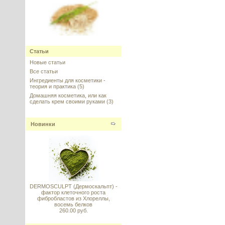
Oat Beta-Glucan (Бета Глюкан
Овса)
Статьи
Новые статьи
---------
Все статьи
Ингредиенты для косметики -
теория и практика
(5)
Домашняя косметика, или как
сделать крем своими руками
(3)
Sepicap MP (Сепикап), 20 г
Новинки
---------
DERMOSCULPT (Дермоскальпт) -
фактор клеточного роста
Dimethyl Isosorbide (DMI),
фибробластов из Хлореллы,
Диметил изосорбид, КНР
восемь белков
260.00 руб.
---------