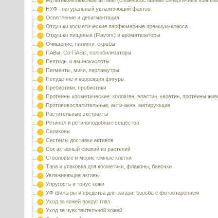
Мультикомплексные активы (сложносоставные синергичные компле
НУФ - натуральный увлажняющий фактор
Осветление и депигментация
Отдушки косметические парфюмерные премиум-класса
Отдушки пищевые (Flavors) и ароматизаторы
Очищение, пилинги, скрабы
ПАВы, Со-ПАВы, солюбилизаторы
Пептиды и аминокислоты
Пигменты, мики, перламутры
Похудение и коррекция фигуры
Пребиотики, пробиотики
Протеины косметические: коллаген, эластин, кератин, протеины жи
Противовоспалительные, анти-акнэ, матирующие
Растительные экстракты
Ретинол и ретиноподобные вещества
Силиконы
Системы доставки активов
Сок активный свежий из растений
Стволовые и меристемные клетки
Тара и упаковка для косметики, флаконы, баночки
Увлажняющие активы
Упругость и тонус кожи
УФ-фильтры и средства для загара, борьба с фотостарением
Уход за кожей вокруг глаз
Уход за чувствительной кожей