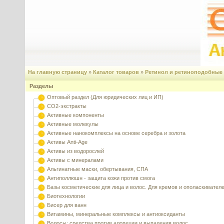
На главную страницу
»
Каталог товаров
»
Ретинол и ретиноподобные
Разделы
Оптовый раздел (Для юридических лиц и ИП)
CO2-экстракты
Активные компоненты
Активные молекулы
Активные нанокомплексы на основе серебра и золота
Активы Anti-Age
Активы из водорослей
Активы с минералами
Альгинатные маски, обертывания, СПА
Антиполлюшн - защита кожи против смога
Базы косметические для лица и волос. Для кремов и ополаскивател
Биотехнологии
Бисер для ванн
Витамины, минеральные комплексы и антиоксиданты
Волосы: средства против алопеции и выпадения волос