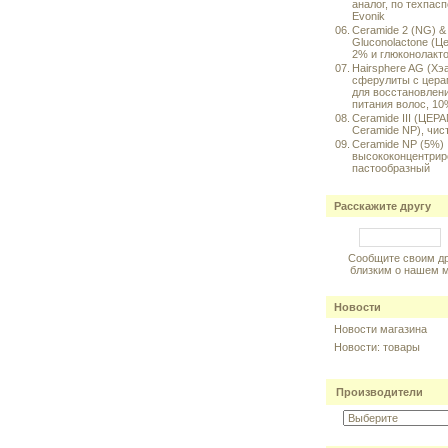
аналог, по техпас
Evonik
06.
Ceramide 2 (NG) &
Gluconolactone (
2% и глюконолакто
07.
Hairsphere AG (Хэ
сферулиты с цер
для восстановлен
питания волос, 1
08.
Ceramide III (ЦЕРА
Ceramide NP), чис
09.
Ceramide NP (5%)
высококонцентри
пастообразный
Расскажите другу
Сообщите своим д
близким о нашем 
Новости
Новости магазина
Новости: товары
Производители