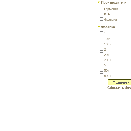
Производители
Германия
КНР
Франция
Фасовка
1 г
10 г
100 г
2 г
20 г
200 г
5 г
50 г
500 г
Сбросить фи