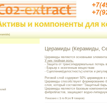
ramide)
Церамиды (Керамиды, Ce
Церамиды являются основными элементам
У них тройная роль:
- Защита от трансэпидермальных потерь 
- Барьер к экзогенным веществам
- Сцепление(целостность) клеток и регул
Роговой слой содержит 50% церамидов в
Церамиды способствуют формированию би
слоя, который составляет “Защитный барь
Церамиды являются базовым компонентом
телей
фибробластов, защищают водно-липидну
Показано с
1
по
9
(из
9
товаров)