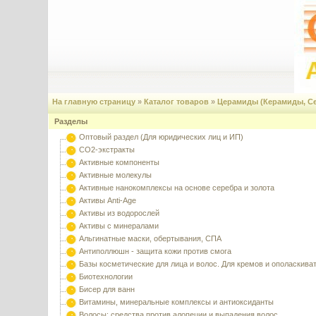
На главную страницу
»
Каталог товаров
»
Церамиды (Керамиды, Ce
Разделы
Оптовый раздел (Для юридических лиц и ИП)
CO2-экстракты
Активные компоненты
Активные молекулы
Активные нанокомплексы на основе серебра и золота
Активы Anti-Age
Активы из водорослей
Активы с минералами
Альгинатные маски, обертывания, СПА
Антиполлюшн - защита кожи против смога
Базы косметические для лица и волос. Для кремов и ополаскива
Биотехнологии
Бисер для ванн
Витамины, минеральные комплексы и антиоксиданты
Волосы: средства против алопеции и выпадения волос