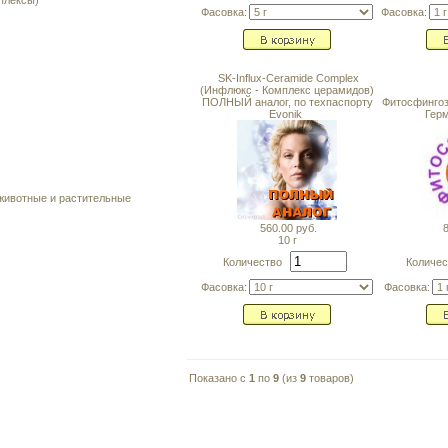
плексы)
Фасовка:
Фасовка:
SK-Influx-Ceramide Complex
(Инфлюкс - Комплекс церамидов)
ПОЛНЫЙ аналог, по техпаспорту
Фитосфингози
Evonik
Герм
 животные и растительные
560.00 руб.
8
10 г
Количество
Количе
Фасовка:
Фасовка:
Показано с
1
по
9
(из
9
товаров)