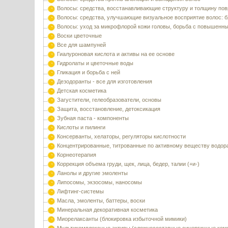
Волосы: средства, восстанавливающие структуру и толщину по
Волосы: средства, улучшающие визуальное восприятие волос: б
Волосы: уход за микрофлорой кожи головы, борьба с повышенн
Воски цветочные
Все для шампуней
Гиалуроновая кислота и активы на ее основе
Гидролаты и цветочные воды
Гликация и борьба с ней
Дезодоранты - все для изготовления
Детская косметика
Загустители, гелеобразователи, основы
Защита, восстановление, детоксикация
Зубная паста - компоненты
Кислоты и пилинги
Консерванты, хелаторы, регуляторы кислотности
Концентрированные, титрованные по активному веществу водор
Корнеотерапия
Коррекция объема груди, щек, лица, бедер, талии (+и-)
Ланолы и другие эмоленты
Липосомы, экзосомы, наносомы
Лифтинг-системы
Масла, эмоленты, баттеры, воски
Минеральная декоративная косметика
Миорелаксанты (блокировка избыточной мимики)