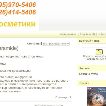
Мои данные
|
Корзина (0)
|
Офор
Быстрый поиск
Смотреть:
ramide)
и поверхностного слоя кожи.
Введите слово для
Расширенный 
воды
Корзина
ирование десквамации
Корзина пуста
 его липидной фракции
слоев в межклеточном пространстве рогового
Скидки
ер” в связи с мембранами корнеоцитов.
 корнеотерапии, способствуют активности
ю мантию кожи
Страницы:
1