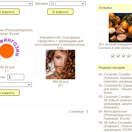
Фасовка:
Отзывы
н (Phytosphingosine),
ания, Evonik
Hairsphere AG (Хэасферы) -
сферулиты с церамидами для
Это лучший мандарин 
восстановления и питания волос,
Сколько я уже разных
10%
..
90.00 руб.
Лидеры продаж
1 г
01.
Ceramide Complex
ство
(Комплекс керами
комплекс церамид
390.00 руб.
10 г
02.
Ceramide A2 (Цер
для волос - объем
волос
03.
Ceramide Complex,
SK-Influx® (компек
церамидов, аналог
Инфлюкс)
Страницы:
1
04.
Фитосфингозин
(Phytosphingosine)
Германия, Evonik
05.
SK-Influx-Ceramid
(Инфлюкс - Компл
церамидов) ПОЛ