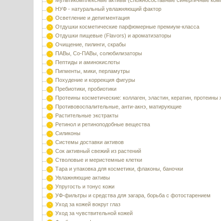
Мультикомплексные активы (сложносоставные синергичные ком
НУФ - натуральный увлажняющий фактор
Осветление и депигментация
Отдушки косметические парфюмерные премиум-класса
Отдушки пищевые (Flavors) и ароматизаторы
Очищение, пилинги, скрабы
ПАВы, Со-ПАВы, солюбилизаторы
Пептиды и аминокислоты
Пигменты, мики, перламутры
Похудение и коррекция фигуры
Пребиотики, пробиотики
Протеины косметические: коллаген, эластин, кератин, протеины
Противовоспалительные, анти-акнэ, матирующие
Растительные экстракты
Ретинол и ретиноподобные вещества
Силиконы
Системы доставки активов
Сок активный свежий из растений
Стволовые и меристемные клетки
Тара и упаковка для косметики, флаконы, баночки
Увлажняющие активы
Упругость и тонус кожи
УФ-фильтры и средства для загара, борьба с фотостарением
Уход за кожей вокруг глаз
Уход за чувствительной кожей