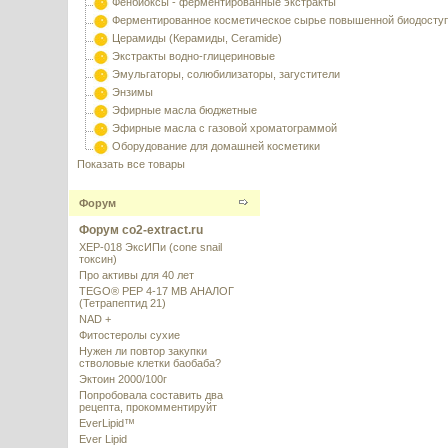
Фенбиоксы - ферментированные экстракты
Ферментированное косметическое сырье повышенной биодосту
Церамиды (Керамиды, Ceramide)
Экстракты водно-глицериновые
Эмульгаторы, солюбилизаторы, загустители
Энзимы
Эфирные масла бюджетные
Эфирные масла с газовой хроматограммой
Оборудование для домашней косметики
Показать все товары
Форум
Форум co2-extract.ru
XEP-018 ЭксИПи (cone snail
токсин)
Про активы для 40 лет
TEGO® PEP 4-17 MB АНАЛОГ
(Тетрапептид 21)
NAD +
Фитостеролы сухие
Нужен ли повтор закупки
стволовые клетки баобаба?
Эктоин 2000/100г
Попробовала составить два
рецепта, прокомментируйт
EverLipid™
Ever Lipid