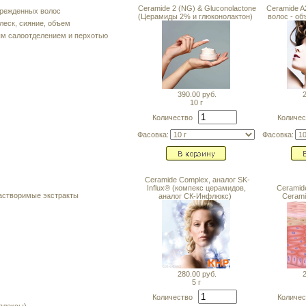
Ceramide 2 (NG) & Gluconolactone
Ceramide A
врежденных волос
(Церамиды 2% и глюконолактон)
волос - об
леск, сияние, объем
ым салоотделением и перхотью
390.00 руб.
2
10 г
Количество
Количе
Фасовка:
Фасовка:
Ceramide Complex, аналог SK-
Influx® (компекс церамидов,
Ceramide
астворимые экстракты
аналог СК-Инфлюкс)
Cerami
280.00 руб.
2
5 г
Количество
Количе