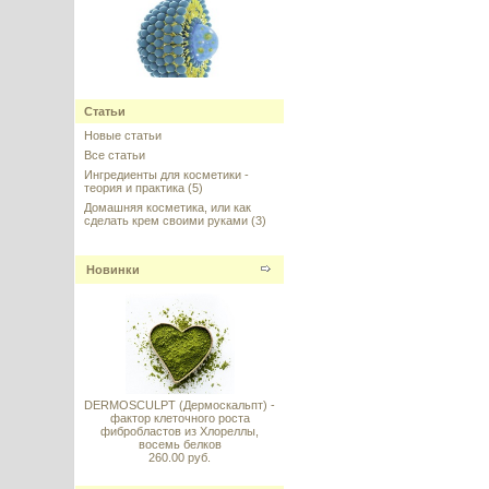
Ретинол (Retinol) в липосомах
10%
Статьи
Новые статьи
---------
Все статьи
Ингредиенты для косметики -
теория и практика
(5)
Домашняя косметика, или как
сделать крем своими руками
(3)
Новинки
Sepitonic (Сепитоник), Seppic,
Франция, 20 г
---------
DERMOSCULPT (Дермоскальпт) -
фактор клеточного роста
фибробластов из Хлореллы,
восемь белков
Olivem 1000 (Оливем 1000),
260.00 руб.
Hallstar, Италия