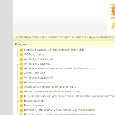
На главную страницу
»
Каталог товаров
»
Ланолы и другие эмоленты
Разделы
Оптовый раздел (Для юридических лиц и ИП)
CO2-экстракты
Активные компоненты
Активные молекулы
Активные нанокомплексы на основе серебра и золота
Активы Anti-Age
Активы из водорослей
Активы с минералами
Альгинатные маски, обертывания, СПА
Антиполлюшн - защита кожи против смога
Базы косметические для лица и волос. Для кремов и ополаскивател
Биотехнологии
Бисер для ванн
Витамины, минеральные комплексы и антиоксиданты
Волосы: средства против алопеции и выпадения волос