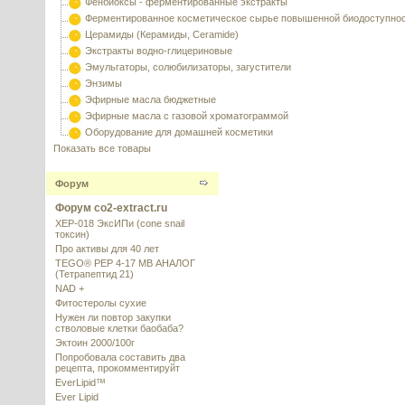
Фенбиоксы - ферментированные экстракты
Ферментированное косметическое сырье повышенной биодоступно
Церамиды (Керамиды, Ceramide)
Экстракты водно-глицериновые
Эмульгаторы, солюбилизаторы, загустители
Энзимы
Эфирные масла бюджетные
Эфирные масла с газовой хроматограммой
Оборудование для домашней косметики
Показать все товары
Форум
Форум co2-extract.ru
XEP-018 ЭксИПи (cone snail
токсин)
Про активы для 40 лет
TEGO® PEP 4-17 MB АНАЛОГ
(Тетрапептид 21)
NAD +
Фитостеролы сухие
Нужен ли повтор закупки
стволовые клетки баобаба?
Эктоин 2000/100г
Попробовала составить два
рецепта, прокомментируйт
EverLipid™
Ever Lipid