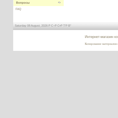
Вопросы
---------
FAQ
Saturday 08 August, 2026 Р С–Р С•Р Т‘Р В°
Retinol 50% (Ретинол 50%), 5 г
Интернет-магазин к
Копирование материалов са
---------
PRODEW 500 (Продью 500) НУФ
Комплекс аминокислот для
волос и кожи
---------