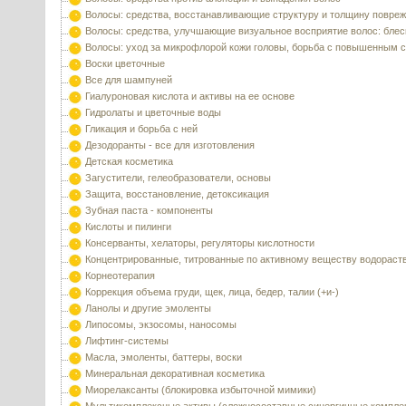
Волосы: средства, восстанавливающие структуру и толщину повре
Волосы: средства, улучшающие визуальное восприятие волос: блес
Волосы: уход за микрофлорой кожи головы, борьба с повышенным 
Воски цветочные
Все для шампуней
Гиалуроновая кислота и активы на ее основе
Гидролаты и цветочные воды
Гликация и борьба с ней
Дезодоранты - все для изготовления
Детская косметика
Загустители, гелеобразователи, основы
Защита, восстановление, детоксикация
Зубная паста - компоненты
Кислоты и пилинги
Консерванты, хелаторы, регуляторы кислотности
Концентрированные, титрованные по активному веществу водораст
Корнеотерапия
Коррекция объема груди, щек, лица, бедер, талии (+и-)
Ланолы и другие эмоленты
Липосомы, экзосомы, наносомы
Лифтинг-системы
Масла, эмоленты, баттеры, воски
Минеральная декоративная косметика
Миорелаксанты (блокировка избыточной мимики)