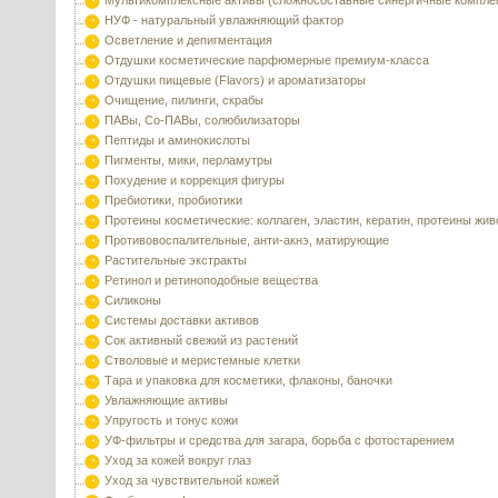
Мультикомплексные активы (сложносоставные синергичные компле
НУФ - натуральный увлажняющий фактор
Осветление и депигментация
Отдушки косметические парфюмерные премиум-класса
Отдушки пищевые (Flavors) и ароматизаторы
Очищение, пилинги, скрабы
ПАВы, Со-ПАВы, солюбилизаторы
Пептиды и аминокислоты
Пигменты, мики, перламутры
Похудение и коррекция фигуры
Пребиотики, пробиотики
Протеины косметические: коллаген, эластин, кератин, протеины жи
Противовоспалительные, анти-акнэ, матирующие
Растительные экстракты
Ретинол и ретиноподобные вещества
Силиконы
Системы доставки активов
Сок активный свежий из растений
Стволовые и меристемные клетки
Тара и упаковка для косметики, флаконы, баночки
Увлажняющие активы
Упругость и тонус кожи
УФ-фильтры и средства для загара, борьба с фотостарением
Уход за кожей вокруг глаз
Уход за чувствительной кожей