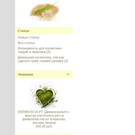
Oat Beta-Glucan (Бета Глюкан
Овса)
Статьи
Новые статьи
---------
Все статьи
Ингредиенты для косметики -
теория и практика
(5)
Домашняя косметика, или как
сделать крем своими руками
(3)
Новинки
Гидролизованные протеины
шелка (Hydrolyzed Silk Protein),
20 г
---------
DERMOSCULPT (Дермоскальпт) -
фактор клеточного роста
фибробластов из Хлореллы,
восемь белков
260.00 руб.
Кокамидопропил бетаин сухой
ПАВ, 50 г