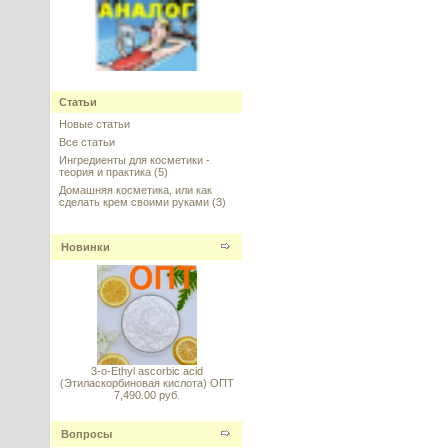
Статьи
Syn-Coll (Син-Колл) Аналог
Новые статьи
---------
Все статьи
Ингредиенты для косметики -
теория и практика
(5)
Домашняя косметика, или как
сделать крем своими руками
(3)
Новинки
Салицинол
---------
3-o-Ethyl ascorbic acid
(Этиласкорбиновая кислота) ОПТ
7,490.00 руб.
Iselux (Изилюкс, Изелюкс) сухой
ПАВ
Вопросы
---------