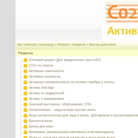
На главную страницу
»
Каталог товаров
»
Бисер для ванн
Разделы
Оптовый раздел (Для юридических лиц и ИП)
CO2-экстракты
Активные компоненты
Активные молекулы
Активные нанокомплексы на основе серебра и золота
Активы Anti-Age
Активы из водорослей
Активы с минералами
Альгинатные маски, обертывания, СПА
Антиполлюшн - защита кожи против смога
Базы косметические для лица и волос. Для кремов и ополаскивател
Биотехнологии
Бисер для ванн
Витамины, минеральные комплексы и антиоксиданты
Волосы: средства против алопеции и выпадения волос