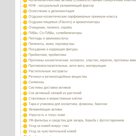
Мультикомплексные активы (сложносоставные синергичные компле
НУФ - натуральный увлажняющий фактор
Осветление и депигментация
Отдушки косметические парфюмерные премиум-класса
Отдушки пищевые (Flavors) и ароматизаторы
Очищение, пилинги, скрабы
ПАВы, Со-ПАВы, солюбилизаторы
Пептиды и аминокислоты
Пигменты, мики, перламутры
Похудение и коррекция фигуры
Пребиотики, пробиотики
Протеины косметические: коллаген, эластин, кератин, протеины жи
Противовоспалительные, анти-акнэ, матирующие
Растительные экстракты
Ретинол и ретиноподобные вещества
Силиконы
Системы доставки активов
Сок активный свежий из растений
Стволовые и меристемные клетки
Тара и упаковка для косметики, флаконы, баночки
Увлажняющие активы
Упругость и тонус кожи
УФ-фильтры и средства для загара, борьба с фотостарением
Уход за кожей вокруг глаз
Уход за чувствительной кожей