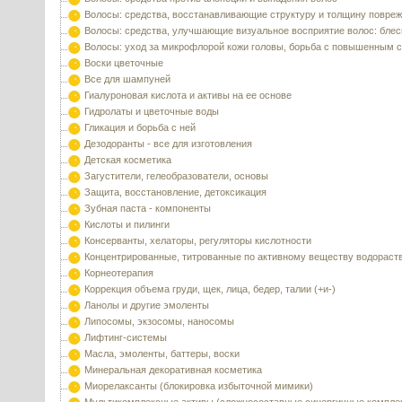
Волосы: средства, восстанавливающие структуру и толщину повре
Волосы: средства, улучшающие визуальное восприятие волос: блес
Волосы: уход за микрофлорой кожи головы, борьба с повышенным 
Воски цветочные
Все для шампуней
Гиалуроновая кислота и активы на ее основе
Гидролаты и цветочные воды
Гликация и борьба с ней
Дезодоранты - все для изготовления
Детская косметика
Загустители, гелеобразователи, основы
Защита, восстановление, детоксикация
Зубная паста - компоненты
Кислоты и пилинги
Консерванты, хелаторы, регуляторы кислотности
Концентрированные, титрованные по активному веществу водораст
Корнеотерапия
Коррекция объема груди, щек, лица, бедер, талии (+и-)
Ланолы и другие эмоленты
Липосомы, экзосомы, наносомы
Лифтинг-системы
Масла, эмоленты, баттеры, воски
Минеральная декоративная косметика
Миорелаксанты (блокировка избыточной мимики)