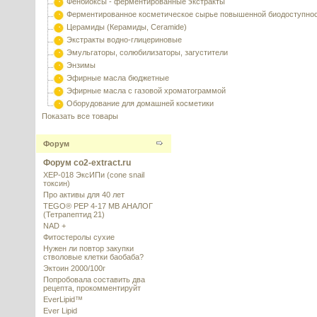
Фенбиоксы - ферментированные экстракты
Ферментированное косметическое сырье повышенной биодоступно
Церамиды (Керамиды, Ceramide)
Экстракты водно-глицериновые
Эмульгаторы, солюбилизаторы, загустители
Энзимы
Эфирные масла бюджетные
Эфирные масла с газовой хроматограммой
Оборудование для домашней косметики
Показать все товары
Форум
Форум co2-extract.ru
XEP-018 ЭксИПи (cone snail
токсин)
Про активы для 40 лет
TEGO® PEP 4-17 MB АНАЛОГ
(Тетрапептид 21)
NAD +
Фитостеролы сухие
Нужен ли повтор закупки
стволовые клетки баобаба?
Эктоин 2000/100г
Попробовала составить два
рецепта, прокомментируйт
EverLipid™
Ever Lipid