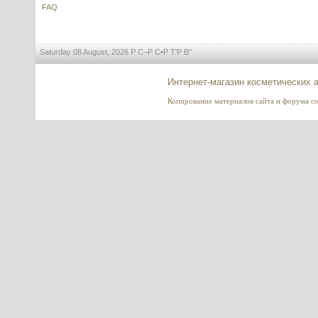
FAQ
Saturday 08 August, 2026 Р С–Р С•Р Т‘Р В°
Dragon's Blood (Дракона кровь)
Интернет-магазин косметических 
Копирование материалов сайта и форума co2-
---------
Мочевина косметическая
высокой очистки, Германия
---------
Dimethyl Isosorbide (DMI),
Диметил изосорбид, Индия