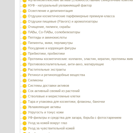
Мультикомплексные активы (сложносоставные синергичные компле
НУФ - натуральный увлажняющий фактор
Осветление и депигментация
Отдушки косметические парфюмерные премиум-класса
Отдушки пищевые (Flavors) и ароматизаторы
Очищение, пилинги, скрабы
ПАВы, Со-ПАВы, солюбилизаторы
Пептиды и аминокислоты
Пигменты, мики, перламутры
Похудение и коррекция фигуры
Пребиотики, пробиотики
Протеины косметические: коллаген, эластин, кератин, протеины жи
Противовоспалительные, анти-акнэ, матирующие
Растительные экстракты
Ретинол и ретиноподобные вещества
Силиконы
Системы доставки активов
Сок активный свежий из растений
Стволовые и меристемные клетки
Тара и упаковка для косметики, флаконы, баночки
Увлажняющие активы
Упругость и тонус кожи
УФ-фильтры и средства для загара, борьба с фотостарением
Уход за кожей вокруг глаз
Уход за чувствительной кожей