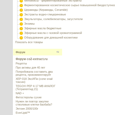
Фенбиоксы - ферментированные экстракты
Ферментированное косметическое сырье повышенной биодоступно
Церамиды (Керамиды, Ceramide)
Экстракты водно-глицериновые
Эмульгаторы, солюбилизаторы, загустители
Энзимы
Эфирные масла бюджетные
Эфирные масла с газовой хроматограммой
Оборудование для домашней косметики
Показать все товары
Форум
Форум co2-extract.ru
Рецепты
Про активы для 40 лет
Попробовала составить два
рецепта, прокомментируйт
XEP-018 ЭксИПи (cone snail
токсин)
TEGO® PEP 4-17 MB АНАЛОГ
(Тетрапептид 21)
NAD +
Фитостеролы сухие
Нужен ли повтор закупки
стволовые клетки баобаба?
Эктоин 2000/100г
EverLipid™