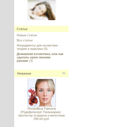
Matrixyl 3000 (Матриксил 3000)
Sederma, Франция
Статьи
Новые статьи
---------
Все статьи
Ингредиенты для косметики -
теория и практика
(5)
Домашняя косметика, или как
сделать крем своими
руками
(3)
PRODEW 500 (Продью 500) НУФ
Новинки
Комплекс аминокислот для
волос и кожи
---------
Rhodofiltrat Palmaria
(Родофильтрат Пальмариа) -
протектор псориаза и венотоник
290.00 руб.
Аскорбил тетраизопальмитат
(Ascorbyl Tetraisopalmitate) -
витамин С жирорастворимый