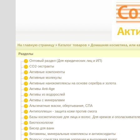
На главную страницу
»
Каталог товаров
»
Домашняя косметика, или к
Разделы
Оптовый раздел (Для юридических лиц и ИП)
CO2-экстракты
Активные компоненты
Активные молекулы
Активные нанокомплексы на основе серебра и золота
Активы Anti-Age
Активы из водорослей
Активы с минералами
Альгинатные маски, обертывания, СПА
Антиполлюшн - защита кожи против смога
Базы косметические для лица и волос. Для кремов и ополаскивател
Биотехнологии
Бисер для ванн
Витамины, минеральные комплексы и антиоксиданты
Волосы: средства против алопеции и выпадения волос