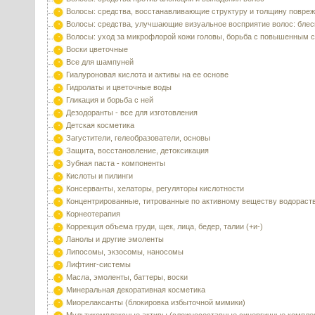
Волосы: средства, восстанавливающие структуру и толщину повре
Волосы: средства, улучшающие визуальное восприятие волос: блес
Волосы: уход за микрофлорой кожи головы, борьба с повышенным 
Воски цветочные
Все для шампуней
Гиалуроновая кислота и активы на ее основе
Гидролаты и цветочные воды
Гликация и борьба с ней
Дезодоранты - все для изготовления
Детская косметика
Загустители, гелеобразователи, основы
Защита, восстановление, детоксикация
Зубная паста - компоненты
Кислоты и пилинги
Консерванты, хелаторы, регуляторы кислотности
Концентрированные, титрованные по активному веществу водораст
Корнеотерапия
Коррекция объема груди, щек, лица, бедер, талии (+и-)
Ланолы и другие эмоленты
Липосомы, экзосомы, наносомы
Лифтинг-системы
Масла, эмоленты, баттеры, воски
Минеральная декоративная косметика
Миорелаксанты (блокировка избыточной мимики)