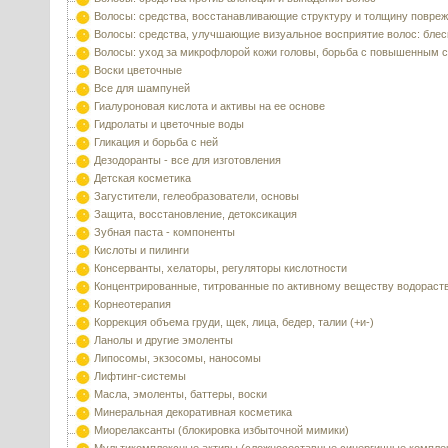
Волосы: средства, восстанавливающие структуру и толщину повре
Волосы: средства, улучшающие визуальное восприятие волос: блес
Волосы: уход за микрофлорой кожи головы, борьба с повышенным 
Воски цветочные
Все для шампуней
Гиалуроновая кислота и активы на ее основе
Гидролаты и цветочные воды
Гликация и борьба с ней
Дезодоранты - все для изготовления
Детская косметика
Загустители, гелеобразователи, основы
Защита, восстановление, детоксикация
Зубная паста - компоненты
Кислоты и пилинги
Консерванты, хелаторы, регуляторы кислотности
Концентрированные, титрованные по активному веществу водораст
Корнеотерапия
Коррекция объема груди, щек, лица, бедер, талии (+и-)
Ланолы и другие эмоленты
Липосомы, экзосомы, наносомы
Лифтинг-системы
Масла, эмоленты, баттеры, воски
Минеральная декоративная косметика
Миорелаксанты (блокировка избыточной мимики)