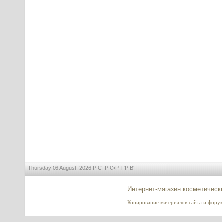
Day Moist (Дэй Мойст),
пролонгированное увлажнение,
20 г
---------
Eyeliss (Айлисс) Sederma,
Франция
---------
Dimethyl Isosorbide (DMI),
Thursday 06 August, 2026 Р С–Р С•Р Т‘Р В°
Диметил изосорбид, КНР
Интернет-магазин косметическ
---------
Копирование материалов сайта и форума