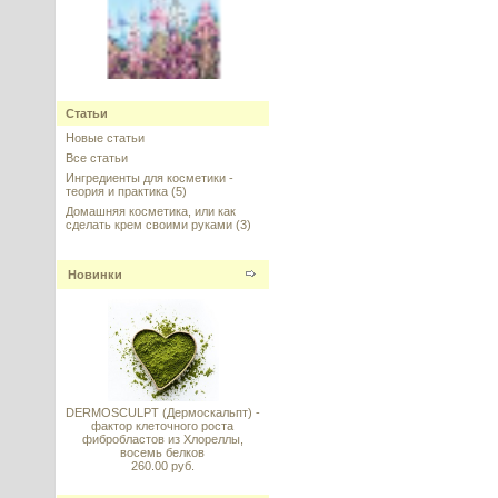
Willowherb (Виллоухерб), 20 г
Статьи
---------
Новые статьи
Все статьи
Ингредиенты для косметики -
теория и практика
(5)
Домашняя косметика, или как
сделать крем своими руками
(3)
Sepicap MP (Сепикап), 20 г
Новинки
---------
DERMOSCULPT (Дермоскальпт) -
AZELOGLICINA (Азелоглицин)
фактор клеточного роста
фибробластов из Хлореллы,
восемь белков
---------
260.00 руб.