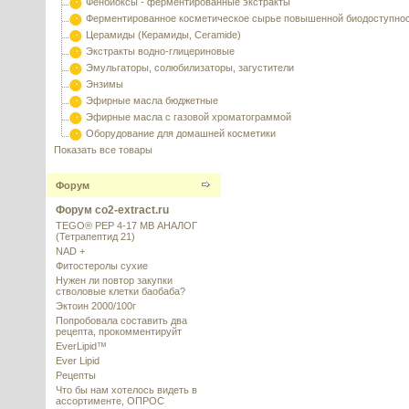
Фенбиоксы - ферментированные экстракты
Ферментированное косметическое сырье повышенной биодоступно
Церамиды (Керамиды, Ceramide)
Экстракты водно-глицериновые
Эмульгаторы, солюбилизаторы, загустители
Энзимы
Эфирные масла бюджетные
Эфирные масла с газовой хроматограммой
Оборудование для домашней косметики
Показать все товары
Форум
Форум co2-extract.ru
TEGO® PEP 4-17 MB АНАЛОГ
(Тетрапептид 21)
NAD +
Фитостеролы сухие
Нужен ли повтор закупки
стволовые клетки баобаба?
Эктоин 2000/100г
Попробовала составить два
рецепта, прокомментируйт
EverLipid™
Ever Lipid
Рецепты
Что бы нам хотелось видеть в
ассортименте, ОПРОС