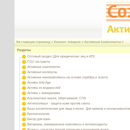
На главную страницу
»
Каталог товаров
»
Активные компоненты
»
Разделы
Оптовый раздел (Для юридических лиц и ИП)
CO2-экстракты
Активные компоненты
Активные молекулы
Активные нанокомплексы на основе серебра и золота
Активы Anti-Age
Активы из водорослей
Активы с минералами
Альгинатные маски, обертывания, СПА
Антиполлюшн - защита кожи против смога
Базы косметические для лица и волос. Для кремов и ополаскивател
Биотехнологии
Бисер для ванн
Витамины, минеральные комплексы и антиоксиданты
Волосы: средства против алопеции и выпадения волос