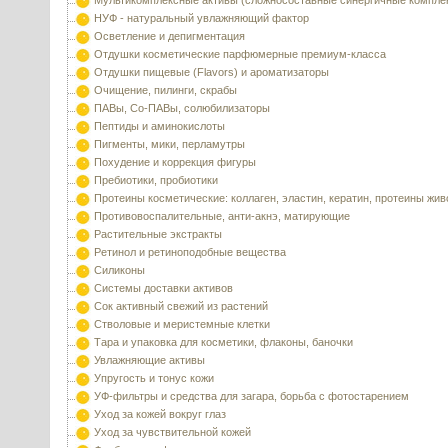
Мультикомплексные активы (сложносоставные синергичные компле
НУФ - натуральный увлажняющий фактор
Осветление и депигментация
Отдушки косметические парфюмерные премиум-класса
Отдушки пищевые (Flavors) и ароматизаторы
Очищение, пилинги, скрабы
ПАВы, Со-ПАВы, солюбилизаторы
Пептиды и аминокислоты
Пигменты, мики, перламутры
Похудение и коррекция фигуры
Пребиотики, пробиотики
Протеины косметические: коллаген, эластин, кератин, протеины жи
Противовоспалительные, анти-акнэ, матирующие
Растительные экстракты
Ретинол и ретиноподобные вещества
Силиконы
Системы доставки активов
Сок активный свежий из растений
Стволовые и меристемные клетки
Тара и упаковка для косметики, флаконы, баночки
Увлажняющие активы
Упругость и тонус кожи
УФ-фильтры и средства для загара, борьба с фотостарением
Уход за кожей вокруг глаз
Уход за чувствительной кожей